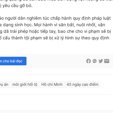
ị yêu cầu gỡ bỏ.
o người dân nghiêm túc chấp hành quy định pháp luật
 dạng sinh học. Mọi hành vi săn bắt, nuôi nhốt, vận
 dã trái phép hoặc tiếp tay, bao che cho vi phạm sẽ bị
 cấu thành tội phạm sẽ bị xử lý hình sự theo quy định
im cho bài đọc
vụ án
môi giới hối lộ
Hồ chí Minh
45 ngày cao điểm