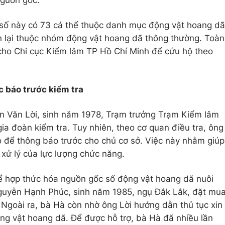
nguồn gốc.
 số này có 73 cá thể thuộc danh mục động vật hoang dã
n lại thuộc nhóm động vật hoang dã thông thường. Toàn
cho Chi cục Kiểm lâm TP Hồ Chí Minh để cứu hộ theo
c báo trước kiểm tra
ễn Văn Lời, sinh năm 1978, Trạm trưởng Trạm Kiểm lâm
ia đoàn kiểm tra. Tuy nhiên, theo cơ quan điều tra, ông
o để thông báo trước cho chủ cơ sở. Việc này nhằm giúp
 xử lý của lực lượng chức năng.
để hợp thức hóa nguồn gốc số động vật hoang dã nuôi
 Nguyễn Hạnh Phúc, sinh năm 1985, ngụ Đắk Lắk, đặt mu
Ngoài ra, bà Hà còn nhờ ông Lời hướng dẫn thủ tục xin
ng vật hoang dã. Để được hỗ trợ, bà Hà đã nhiều lần