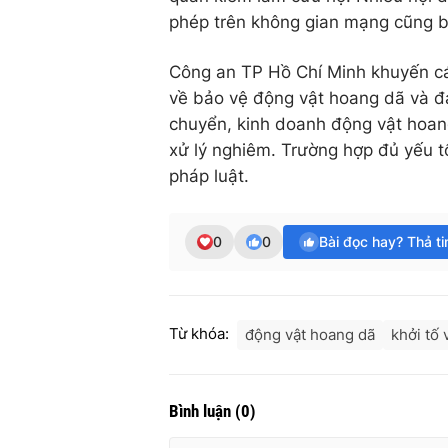
phép trên không gian mạng cũng b
Công an TP Hồ Chí Minh khuyến cá
về bảo vệ động vật hoang dã và đa
chuyển, kinh doanh động vật hoang
xử lý nghiêm. Trường hợp đủ yếu tố
pháp luật.
0
0
Bài đọc hay? Thả t
Từ khóa:
động vật hoang dã
khởi tố 
Bình luận
(
0
)