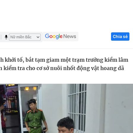
Góc ảnh
Giáo dục
Công nghệ
Chia sẻ
Tuyển sinh
Hitech Công ng
Học trực tuyến
Sản phẩm
h khởi tố, bắt tạm giam một trạm trưởng kiểm lâm
g
Thị trường
in kiểm tra cho cơ sở nuôi nhốt động vật hoang dã
Tư vấn