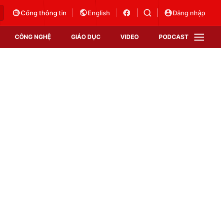
Cổng thông tin
English
Đăng nhập
CÔNG NGHỆ
GIÁO DỤC
VIDEO
PODCAST
VTV Money
VTV Thể thao
VTV Sức khoẻ
Bất động sản
Thị trường 24h
Tấm lòng Việt
Vươn mình bằng AI
VTV4
VTV8
VTV9
Lịch phát sóng
Giao lưu trực tuyến
Sự kiện