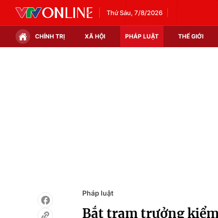
Thứ Sáu, 7/8/2026
CHÍNH TRỊ
XÃ HỘI
PHÁP LUẬT
THẾ GIỚI
Chính trị
Xã hội
Thế giới
Kinh tế
Tin tức
Tài chính
Thế giới đó đây
Thị trường
Câu chuyện quốc tế
Góc doanh nghiệp
Dữ liệu và đời sống
Pháp luật
Bắt trạm trưởng kiểm