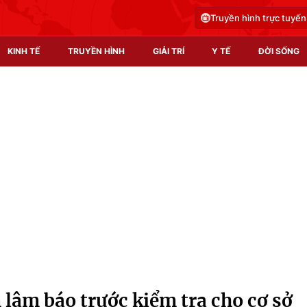
Truyền hình trực tuyến
KINH TẾ
TRUYỀN HÌNH
GIẢI TRÍ
Y TẾ
ĐỜI SỐNG
Pháp luật
Y tế
Truyền hình
Multimedia
Phim VTV
Video
Hậu trường
Shorts video
Nhân vật
Podcast
Khán giả
EMagazine
Giải sao mai
Photo
 lâm báo trước kiểm tra cho cơ sở
Infographic