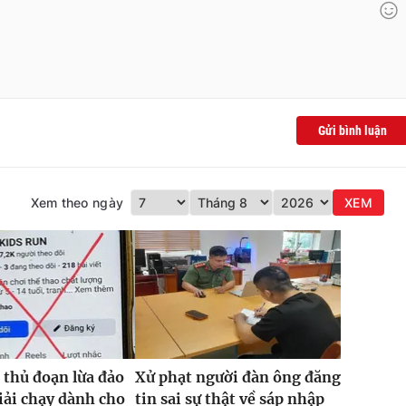
Gửi bình luận
Xem theo ngày
XEM
 thủ đoạn lừa đảo
Xử phạt người đàn ông đăng
iải chạy dành cho
tin sai sự thật về sáp nhập