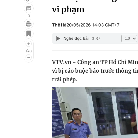
vi phạm
0
Thế Hà
20/05/2026 14:03 GMT+7
Giải trí
Đời sống
3:37
Nghe đọc bài
Điện ảnh
Du lịch
Âm nhạc
Làm đẹp
VTV.vn - Công an TP Hồ Chí Min
Sao
Chất lượng cuộc sốn
vì bị cáo buộc báo trước thông t
trái phép.