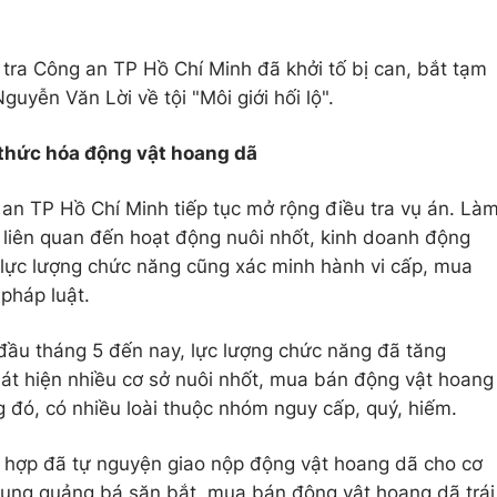
tra Công an TP Hồ Chí Minh đã khởi tố bị can, bắt tạm
guyễn Văn Lời về tội "Môi giới hối lộ".
thức hóa động vật hoang dã
an TP Hồ Chí Minh tiếp tục mở rộng điều tra vụ án. Là
c liên quan đến hoạt động nuôi nhốt, kinh doanh động
, lực lượng chức năng cũng xác minh hành vi cấp, mua
pháp luật.
đầu tháng 5 đến nay, lực lượng chức năng đã tăng
hát hiện nhiều cơ sở nuôi nhốt, mua bán động vật hoang
ng đó, có nhiều loài thuộc nhóm nguy cấp, quý, hiếm.
g hợp đã tự nguyện giao nộp động vật hoang dã cho cơ
dung quảng bá săn bắt, mua bán động vật hoang dã trái