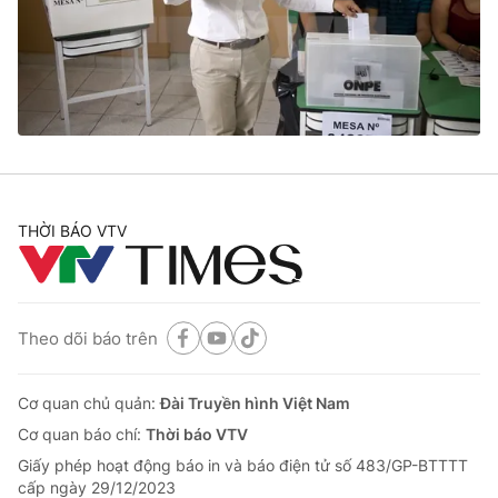
Tin tức
Kinh tế
Thế giới đó đây
Tài chính
Dữ liệu và đời sống
Câu chuyện quốc tế
Thị trường
Truyền hình
Góc doanh nghiệp
Phim VTV
THỜI BÁO VTV
Giải trí
Hậu trường
Điện ảnh
Đời sống
Nhân vật
Âm nhạc
Theo dõi báo trên
Du lịch
Khán giả
Giáo dục
Sao
Làm đẹp
Giải sao mai
Cơ quan chủ quản:
Đài Truyền hình Việt Nam
Tuyển sinh
Công nghệ
Cơ quan báo chí:
Thời báo VTV
Chất lượng cuộc sống
Học trực tuyến
Giấy phép hoạt động báo in và báo điện tử số 483/GP-BTTTT
Hitech Công nghệ tương lai
cấp ngày 29/12/2023