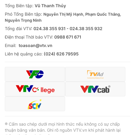
Giao lưu trực tuyến
Tổng Biên tập:
Vũ Thanh Thủy
Sản phẩm
Phó Tổng Biên tập:
Nguyễn Thị Mỹ Hạnh, Phạm Quốc Thắng,
Lịch phát sóng
Thị trường
Nguyễn Trọng Ninh
Tổng đài VTV:
024.38 355 931 - 024.38 355 932
Tư vấn
Ðiện thoại Thời báo VTV:
0988 671 671
Chuyên mục khác
Email:
toasoan@vtv.vn
Emagazine
Podcast
Liên hệ quảng cáo:
(024) 626 79595
Photo
Infographic
Video
Shorts video
VTV Money
VTV Thể thao
VTV Sức khoẻ
Bất động sản
® Cấm sao chép dưới mọi hình thức nếu không có sự chấp
thuận bằng văn bản. Ghi rõ nguồn VTV.vn khi phát hành lại