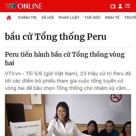
CHÍNH TRỊ
XÃ HỘI
PHÁP LUẬT
THẾ GIỚI
KINH TẾ
TRUYỀ
bầu cử Tổng thống Peru
Chuyên mục
Peru tiến hành bầu cử Tổng thống vòng
Chính trị
hai
VTV.vn - Tối 5/6 (giờ Việt Nam), 23 triệu cử tri Peru đã
Xã hội
tới các điểm bỏ phiếu tham gia cuộc tổng tuyển cử
vòng hai để bầu chọn Tổng thống cho nhiệm kỳ cầm...
Pháp luật
Y tế
Thế giới