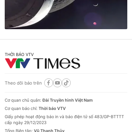
Giao lưu trực tuyến
Sản phẩm
Lịch phát sóng
Thị trường
Tư vấn
Chuyên mục khác
Emagazine
Podcast
THỜI BÁO VTV
Photo
Infographic
Theo dõi báo trên
Video
Shorts video
Cơ quan chủ quản:
Đài Truyền hình Việt Nam
VTV Money
VTV Thể thao
Cơ quan báo chí:
Thời báo VTV
Giấy phép hoạt động báo in và báo điện tử số 483/GP-BTTTT
VTV Sức khoẻ
Bất động sản
cấp ngày 29/12/2023
Tổng Biên tập:
Vũ Thanh Thủy