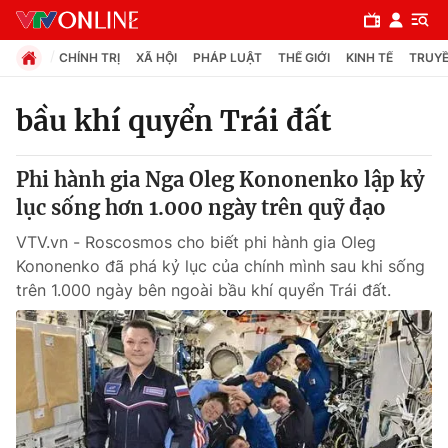
CHÍNH TRỊ
XÃ HỘI
PHÁP LUẬT
THẾ GIỚI
KINH TẾ
TRUYỀ
bầu khí quyển Trái đất
Chuyên mục
Phi hành gia Nga Oleg Kononenko lập kỷ
Chính trị
lục sống hơn 1.000 ngày trên quỹ đạo
VTV.vn - Roscosmos cho biết phi hành gia Oleg
Xã hội
Kononenko đã phá kỷ lục của chính mình sau khi sống
trên 1.000 ngày bên ngoài bầu khí quyển Trái đất.
Pháp luật
Y tế
Thế giới