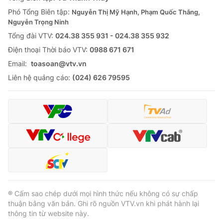
Thị trường 24h
Tấm lòng Việt
Phó Tổng Biên tập:
Nguyễn Thị Mỹ Hạnh, Phạm Quốc Thắng,
Nguyễn Trọng Ninh
VTV4
Vươn mình bằng AI
Tổng đài VTV:
024.38 355 931 - 024.38 355 932
Ðiện thoại Thời báo VTV:
0988 671 671
VTV9
VTV8
Email:
toasoan@vtv.vn
Liên hệ quảng cáo:
(024) 626 79595
Liên hệ tòa soạn
English
THỜI BÁO VTV
Theo dõi báo trên
® Cấm sao chép dưới mọi hình thức nếu không có sự chấp
thuận bằng văn bản. Ghi rõ nguồn VTV.vn khi phát hành lại
thông tin từ website này.
Cơ quan chủ quản:
Đài Truyền hình Việt Nam