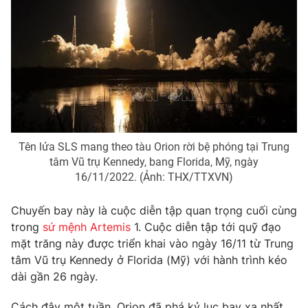
Photo
Infographic
Video
Shorts video
VTV Money
VTV Thể thao
VTV Sức khoẻ
Bất động sản
Tên lửa SLS mang theo tàu Orion rời bệ phóng tại Trung
tâm Vũ trụ Kennedy, bang Florida, Mỹ, ngày
16/11/2022. (Ảnh: THX/TTXVN)
Thị trường 24h
Tấm lòng Việt
Chuyến bay này là cuộc diễn tập quan trọng cuối cùng
VTV4
Vươn mình bằng AI
trong
sứ mệnh Artemis
1. Cuộc diễn tập tới quỹ đạo
mặt trăng này được triển khai vào ngày 16/11 từ Trung
tâm Vũ trụ Kennedy ở Florida (Mỹ) với hành trình kéo
VTV9
VTV8
dài gần 26 ngày.
Liên hệ tòa soạn
English
Cách đây một tuần, Orion đã phá kỷ lục bay xa nhất