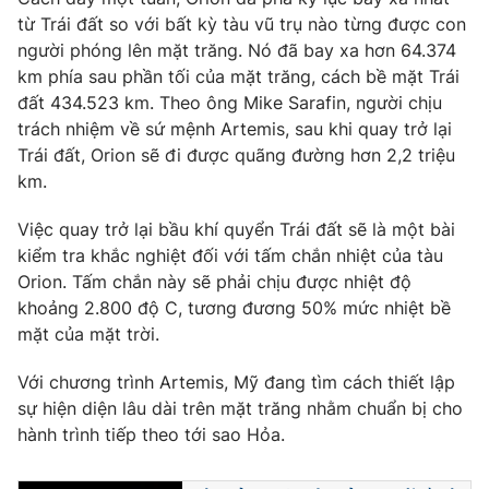
từ Trái đất so với bất kỳ tàu vũ trụ nào từng được con
người phóng lên mặt trăng. Nó đã bay xa hơn 64.374
km phía sau phần tối của mặt trăng, cách bề mặt Trái
đất 434.523 km. Theo ông Mike Sarafin, người chịu
THỜI BÁO VTV
trách nhiệm về sứ mệnh Artemis, sau khi quay trở lại
Trái đất, Orion sẽ đi được quãng đường hơn 2,2 triệu
km.
Theo dõi báo trên
Việc quay trở lại bầu khí quyển Trái đất sẽ là một bài
kiểm tra khắc nghiệt đối với tấm chắn nhiệt của tàu
Cơ quan chủ quản:
Đài Truyền hình Việt Nam
Orion. Tấm chắn này sẽ phải chịu được nhiệt độ
Cơ quan báo chí:
Thời báo VTV
khoảng 2.800 độ C, tương đương 50% mức nhiệt bề
mặt của mặt trời.
Giấy phép hoạt động báo in và báo điện tử số 483/GP-BTTTT
cấp ngày 29/12/2023
Với chương trình Artemis, Mỹ đang tìm cách thiết lập
Tổng Biên tập:
Vũ Thanh Thủy
sự hiện diện lâu dài trên mặt trăng nhằm chuẩn bị cho
Phó Tổng Biên tập:
Nguyễn Thị Mỹ Hạnh, Phạm Quốc Thắng,
hành trình tiếp theo tới sao Hỏa.
Nguyễn Trọng Ninh
Tổng đài VTV:
024.38 355 931 - 024.38 355 932