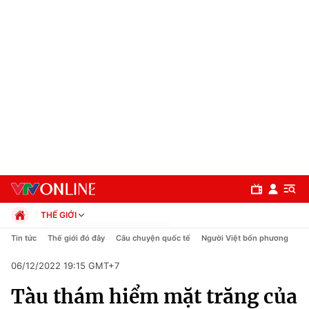
THẾ GIỚI
Chính trị
Tin tức
Thế giới đó đây
Câu chuyện quốc tế
Người Việt bốn phương
Xã hội
06/12/2022 19:15 GMT+7
Pháp luật
Chuyên mục
Kinh tế
Tàu thám hiểm mặt trăng của
Thể thao