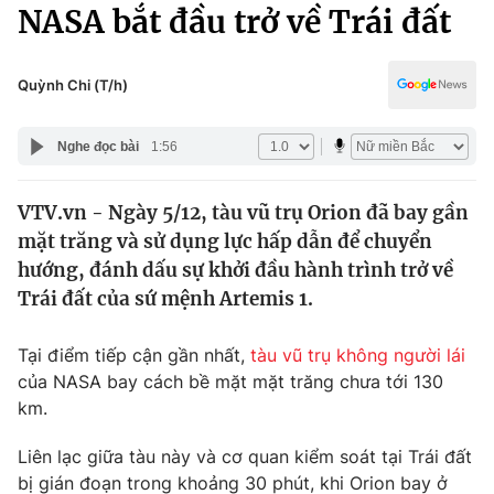
Chính trị
NASA bắt đầu trở về Trái đất
Truyền hình
Văn hóa - Giải trí
Xã hội
Y tế
Quỳnh Chi (T/h)
Đời sống
Pháp luật
Công nghệ
Nghe đọc bài
1:56
Giáo dục
Y tế
VTV.vn - Ngày 5/12, tàu vũ trụ Orion đã bay gần
mặt trăng và sử dụng lực hấp dẫn để chuyển
Thế giới
hướng, đánh dấu sự khởi đầu hành trình trở về
Trái đất của sứ mệnh Artemis 1.
Tin tức
Kinh tế
Thế giới đó đây
Tại điểm tiếp cận gần nhất,
tàu vũ trụ không người lái
Tài chính
của NASA bay cách bề mặt mặt trăng chưa tới 130
Dữ liệu và đời sống
Câu chuyện quốc tế
km.
Thị trường
Truyền hình
Liên lạc giữa tàu này và cơ quan kiểm soát tại Trái đất
Góc doanh nghiệp
bị gián đoạn trong khoảng 30 phút, khi Orion bay ở