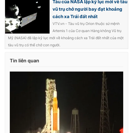
Tàu của NASA lập kỷ lục mới về tàu
Ðiện thoại Thời báo VTV:
024.66 897 897
vũ trụ chở người bay đạt khoảng
Email:
toasoan@vtv.vn
cách xa Trái đất nhất
Liên hệ quảng cáo:
024-7300.7108
VTV.vn - Tàu vũ trụ Orion thuộc sứ mệnh
Artemis 1 của Cơ quan Hàng không Vũ trụ
Mỹ (NASA) đã lập kỷ lục mới về khoảng cách xa Trái đất nhất của một
tàu vũ trụ có thể chở con người.
Tin liên quan
® Cấm sao chép dưới mọi hình thức nếu không có sự chấp
thuận bằng văn bản. Ghi rõ nguồn VTV.vn khi phát hành lại
thông tin từ website này.