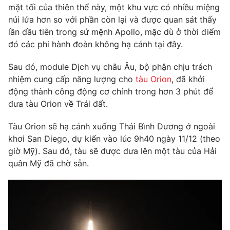
Phim VTV
mặt tối của thiên thể này, một khu vực có nhiều miệng
Giải trí
núi lửa hơn so với phần còn lại và được quan sát thấy
Hậu trường
lần đầu tiên trong sứ mệnh Apollo, mặc dù ở thời điểm
Điện ảnh
Đời sống
Nhân vật
đó các phi hành đoàn không hạ cánh tại đây.
Âm nhạc
Du lịch
Khán giả
Sau đó, module Dịch vụ châu Âu, bộ phận chịu trách
Giáo dục
Sao
nhiệm cung cấp năng lượng cho
tàu Orion
, đã khởi
Làm đẹp
Giải sao mai
động thành công động cơ chính trong hơn 3 phút để
Tuyển sinh
Công nghệ
Chất lượng cuộc sống
đưa tàu Orion về Trái đất.
Học trực tuyến
Hitech Công nghệ tương lai
Tàu Orion sẽ hạ cánh xuống Thái Bình Dương ở ngoài
Giao lưu trực tuyến
khơi San Diego, dự kiến vào lúc 9h40 ngày 11/12 (theo
Sản phẩm
giờ Mỹ). Sau đó, tàu sẽ được đưa lên một tàu của Hải
Lịch phát sóng
Thị trường
quân Mỹ đã chờ sẵn.
Tư vấn
Chuyên mục khác
Emagazine
Podcast