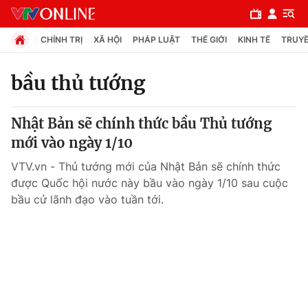
CHÍNH TRỊ
XÃ HỘI
PHÁP LUẬT
THẾ GIỚI
KINH TẾ
TRUYỀ
bầu thủ tướng
Chuyên mục
Nhật Bản sẽ chính thức bầu Thủ tướng
Chính trị
mới vào ngày 1/10
VTV.vn - Thủ tướng mới của Nhật Bản sẽ chính thức
Xã hội
được Quốc hội nước này bầu vào ngày 1/10 sau cuộc
bầu cử lãnh đạo vào tuần tới.
Pháp luật
Y tế
Thế giới