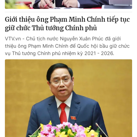
Giấy phép hoạt động báo in và báo điện tử số 483/GP-BTTTT
cấp ngày 29/12/2023
Giới thiệu ông Phạm Minh Chính tiếp tục
Tổng Biên tập:
Vũ Thanh Thủy
giữ chức Thủ tướng Chính phủ
Phó Tổng Biên tập:
Nguyễn Thị Mỹ Hạnh, Phạm Quốc Thắng,
Nguyễn Trọng Ninh
VTV.vn - Chủ tịch nước Nguyễn Xuân Phúc đã giới
Tổng đài VTV:
024.38 355 931 - 024.38 355 932
thiệu ông Phạm Minh Chính để Quốc hội bầu giữ chức
Ðiện thoại Thời báo VTV:
024.66 897 897
vụ Thủ tướng Chính phủ nhiệm kỳ 2021 - 2026.
Email:
toasoan@vtv.vn
Liên hệ quảng cáo:
024-7300.7108