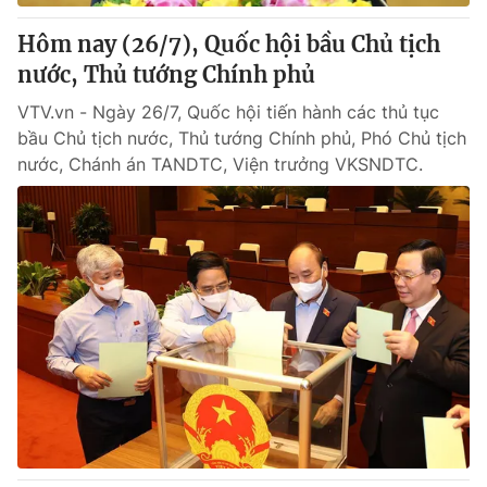
Hôm nay (26/7), Quốc hội bầu Chủ tịch
® Cấm sao chép dưới mọi hình thức nếu không có sự chấp
nước, Thủ tướng Chính phủ
thuận bằng văn bản. Ghi rõ nguồn VTV.vn khi phát hành lại
thông tin từ website này.
VTV.vn - Ngày 26/7, Quốc hội tiến hành các thủ tục
bầu Chủ tịch nước, Thủ tướng Chính phủ, Phó Chủ tịch
nước, Chánh án TANDTC, Viện trưởng VKSNDTC.