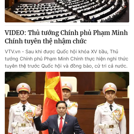
Giao lưu trực tuyến
Sản phẩm
Lịch phát sóng
Thị trường
Tư vấn
VIDEO: Thủ tướng Chính phủ Phạm Minh
Chuyên mục khác
Chính tuyên thệ nhậm chức
Emagazine
Podcast
VTV.vn - Sau khi được Quốc hội khóa XV bầu, Thủ
tướng Chính phủ Phạm Minh Chính thực hiện nghi thức
tuyên thệ trước Quốc hội và đồng bào, cử tri cả nước.
Photo
Infographic
Video
Shorts video
VTV Money
VTV Thể thao
VTV Sức khoẻ
Bất động sản