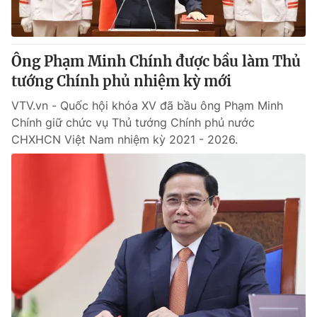
Thị trường 24h
Tấm lòng Việt
VTV4
Vươn mình bằng AI
Ông Phạm Minh Chính được bầu làm Thủ
tướng Chính phủ nhiệm kỳ mới
VTV9
VTV8
VTV.vn - Quốc hội khóa XV đã bầu ông Phạm Minh
Chính giữ chức vụ Thủ tướng Chính phủ nước
Liên hệ tòa soạn
English
CHXHCN Việt Nam nhiệm kỳ 2021 - 2026.
THỜI BÁO VTV
Theo dõi báo trên
Cơ quan chủ quản:
Đài Truyền hình Việt Nam
Cơ quan báo chí:
Thời báo VTV