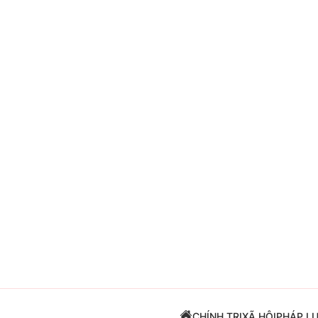
Giải trí
Đời sống
Điện ảnh
Du lịch
Âm nhạc
Làm đẹp
Sao
Chất lượng cuộc sốn
CHÍNH TRỊ
XÃ HỘI
PHÁP L