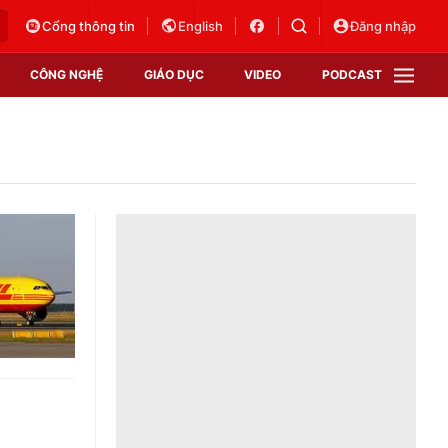
Cổng thông tin
English
Đăng nhập
CÔNG NGHỆ
GIÁO DỤC
VIDEO
PODCAST
VTV Money
VTV Thể thao
VTV Sức khoẻ
Bất động sản
Thị trường 24h
Tấm lòng Việt
Vươn mình bằng AI
VTV4
VTV8
VTV9
Lịch phát sóng
Giao lưu trực tuyến
Sự kiện