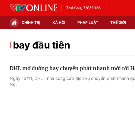
Thứ Sáu, 7/8/2026
CHÍNH TRỊ
XÃ HỘI
PHÁP LUẬT
THẾ GIỚI
Chính trị
Xã hội
bay đầu tiên
Thế giới
Kinh tế
DHL mở đường bay chuyển phát nhanh mới tới H
Tin tức
Tài chính
Ngày 13/11, DHL - nhà cung cấp dịch vụ chuyển phát nhanh qu
Nội.
Thế giới đó đây
Thị trường
Câu chuyện quốc tế
Góc doanh nghiệp
Dữ liệu và đời sống