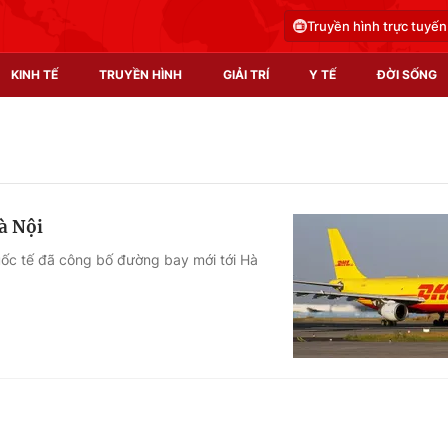
Truyền hình trực tuyến
KINH TẾ
TRUYỀN HÌNH
GIẢI TRÍ
Y TẾ
ĐỜI SỐNG
Pháp luật
Y tế
Truyền hình
Multimedia
à Nội
Phim VTV
Video
ốc tế đã công bố đường bay mới tới Hà
Hậu trường
Shorts video
Nhân vật
Podcast
Khán giả
EMagazine
Giải sao mai
Photo
Infographic