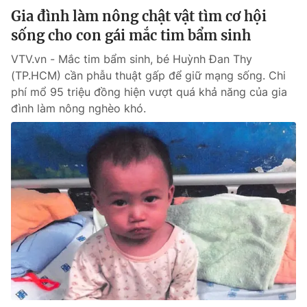
Phim VTV
Giải trí
Gia đình làm nông chật vật tìm cơ hội
Hậu trường
sống cho con gái mắc tim bẩm sinh
Điện ảnh
Đời sống
Nhân vật
VTV.vn - Mắc tim bẩm sinh, bé Huỳnh Đan Thy
Âm nhạc
(TP.HCM) cần phẫu thuật gấp để giữ mạng sống. Chi
Du lịch
Khán giả
phí mổ 95 triệu đồng hiện vượt quá khả năng của gia
Giáo dục
Sao
đình làm nông nghèo khó.
Làm đẹp
Giải sao mai
Tuyển sinh
Công nghệ
Chất lượng cuộc sống
Học trực tuyến
Hitech Công nghệ tương lai
Giao lưu trực tuyến
Sản phẩm
Lịch phát sóng
Thị trường
Tư vấn
Chuyên mục khác
Emagazine
Podcast