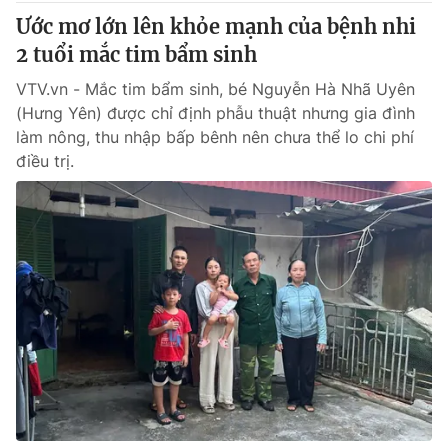
Ðiện thoại Thời báo VTV:
024.66 897 897
Ước mơ lớn lên khỏe mạnh của bệnh nhi
Email:
toasoan@vtv.vn
2 tuổi mắc tim bẩm sinh
Liên hệ quảng cáo:
024-7300.7108
VTV.vn - Mắc tim bẩm sinh, bé Nguyễn Hà Nhã Uyên
(Hưng Yên) được chỉ định phẫu thuật nhưng gia đình
làm nông, thu nhập bấp bênh nên chưa thể lo chi phí
điều trị.
® Cấm sao chép dưới mọi hình thức nếu không có sự chấp
thuận bằng văn bản. Ghi rõ nguồn VTV.vn khi phát hành lại
thông tin từ website này.