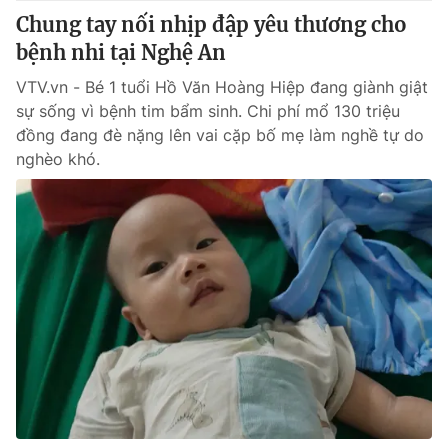
Chung tay nối nhịp đập yêu thương cho
Photo
Infographic
bệnh nhi tại Nghệ An
VTV.vn - Bé 1 tuổi Hồ Văn Hoàng Hiệp đang giành giật
Video
Shorts video
sự sống vì bệnh tim bẩm sinh. Chi phí mổ 130 triệu
đồng đang đè nặng lên vai cặp bố mẹ làm nghề tự do
VTV Money
VTV Thể thao
nghèo khó.
VTV Sức khoẻ
Bất động sản
Thị trường 24h
Tấm lòng Việt
VTV4
Vươn mình bằng AI
VTV9
VTV8
Liên hệ tòa soạn
English