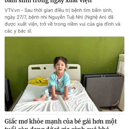
bẩm sinh trong ngày xuất viện
VTV.vn - Sau thời gian điều trị bệnh tim bẩm sinh,
ngày 27/7, bệnh nhi Nguyễn Tuệ Nhi (Nghệ An) đã
được xuất viện, trở về trong niềm vui của gia đình và
các y bác sĩ.
Giấc mơ khỏe mạnh của bé gái hơn một