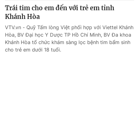
Trái tim cho em đến với trẻ em tỉnh
Khánh Hòa
VTV.vn - Quỹ Tấm lòng Việt phối hợp với Viettel Khánh
THỜI BÁO VTV
Hòa, BV Đại học Y Dược TP Hồ Chí Minh, BV Đa khoa
Khánh Hòa tổ chức khám sàng lọc bệnh tim bẩm sinh
cho trẻ em dưới 18 tuổi.
Theo dõi báo trên
Cơ quan chủ quản:
Đài Truyền hình Việt Nam
Cơ quan báo chí:
Thời báo VTV
Giấy phép hoạt động báo in và báo điện tử số 483/GP-BTTTT
cấp ngày 29/12/2023
Tổng Biên tập:
Vũ Thanh Thủy
Phó Tổng Biên tập:
Nguyễn Thị Mỹ Hạnh, Phạm Quốc Thắng,
Nguyễn Trọng Ninh
Tổng đài VTV:
024.38 355 931 - 024.38 355 932