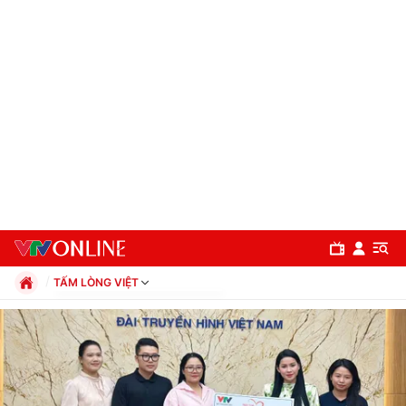
TẤM LÒNG VIỆT
Chính trị
Xã hội
Pháp luật
Chuyên mục
Kinh tế
Thể thao