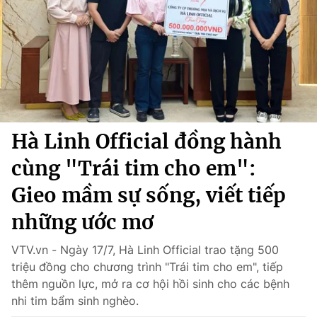
Chính trị
Truyền hình
Văn hóa - Giải trí
Xã hội
Y tế
Đời sống
Pháp luật
Công nghệ
Giáo dục
Y tế
Hà Linh Official đồng hành
cùng "Trái tim cho em":
Thế giới
Gieo mầm sự sống, viết tiếp
Tin tức
Kinh tế
những ước mơ
Thế giới đó đây
Tài chính
Dữ liệu và đời sống
VTV.vn - Ngày 17/7, Hà Linh Official trao tặng 500
Câu chuyện quốc tế
Thị trường
triệu đồng cho chương trình "Trái tim cho em", tiếp
thêm nguồn lực, mở ra cơ hội hồi sinh cho các bệnh
Truyền hình
Góc doanh nghiệp
nhi tim bẩm sinh nghèo.