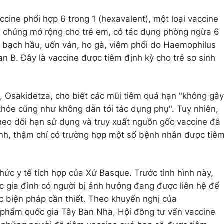
ccine phối hợp 6 trong 1 (hexavalent), một loại vaccine
m chủng mở rộng cho trẻ em, có tác dụng phòng ngừa 6
bạch hầu, uốn ván, ho gà, viêm phổi do Haemophilus
gan B. Đây là vaccine được tiêm định kỳ cho trẻ sơ sinh
 Osakidetza, cho biết các mũi tiêm quá hạn "không gây
hỏe cũng như không dẫn tới tác dụng phụ". Tuy nhiên,
heo dõi hạn sử dụng và truy xuất nguồn gốc vaccine đã
ình, thậm chí có trường hợp một số bệnh nhân được tiê
chức y tế tích hợp của Xứ Basque. Trước tình hình này,
ác gia đình có người bị ảnh hưởng đang được liên hệ để
 biện pháp cần thiết. Theo khuyến nghị của
 phẩm quốc gia Tây Ban Nha, Hội đồng tư vấn vaccine