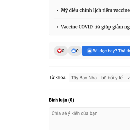
Mỹ điều chỉnh lịch tiêm vaccin
Vaccine COVID-19 giúp giảm ng
0
0
Bài đọc hay? Thả t
Từ khóa:
Tây Ban Nha
bê bối y tế
v
Bình luận
(
0
)