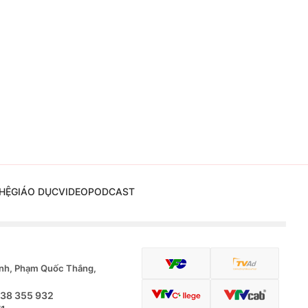
HỆ
GIÁO DỤC
VIDEO
PODCAST
nh, Phạm Quốc Thắng,
.38 355 932