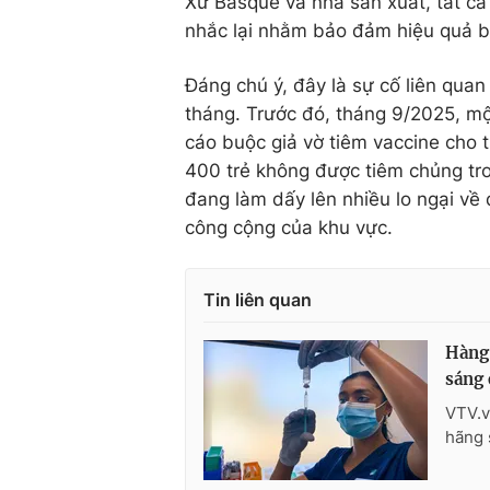
Xứ Basque và nhà sản xuất, tất c
nhắc lại nhằm bảo đảm hiệu quả b
Đáng chú ý, đây là sự cố liên quan
tháng. Trước đó, tháng 9/2025, một 
cáo buộc giả vờ tiêm vaccine cho 
400 trẻ không được tiêm chủng tro
đang làm dấy lên nhiều lo ngại về 
công cộng của khu vực.
Tin liên quan
Hàng 
sáng
VTV.v
hãng 