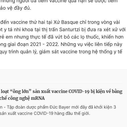
ả những người đã tiêm vaccine quá hạn sẽ được tiêm
ảo vệ đầy đủ.
 đến vaccine thứ hai tại Xứ Basque chỉ trong vòng vài
y tá nhi khoa tại thị trấn Santurtzi bị đưa ra xét xử với
trẻ em nhưng thực tế đã vứt bỏ các lọ thuốc, khiến hơn
ng giai đoạn 2021 - 2022. Những vụ việc liên tiếp này
quy trình quản lý, giám sát vaccine trong hệ thống y tế
loạt “ông lớn” sản xuất vaccine COVID-19 bị kiện về bằng
 chế công nghệ mRNA
n - Tập đoàn dược phẩm Đức Bayer mới đây đã khởi kiện 3
sản xuất vaccine COVID-19 hàng đầu thế giới.