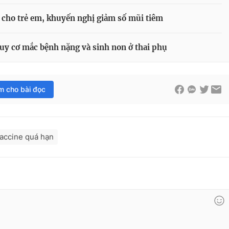
e cho trẻ em, khuyến nghị giảm số mũi tiêm
uy cơ mắc bệnh nặng và sinh non ở thai phụ
im cho bài đọc
accine quá hạn