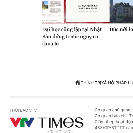
Đại học công lập tại Nhật
Đức nới l
Bản đứng trước nguy cơ
thua lỗ
CHÍNH TRỊ
XÃ HỘI
PHÁP L
Cơ quan chủ quản:
THỜI BÁO VTV
Cơ quan báo chí:
T
Giấy phép hoạt độn
483/GP-BTTTT cấp