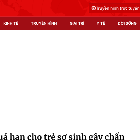
Truyền hình trực tuyến
KINH TẾ
TRUYỀN HÌNH
GIẢI TRÍ
Y TẾ
ĐỜI SỐNG
Pháp luật
Y tế
Truyền hình
Multimedia
Phim VTV
Video
Hậu trường
Shorts video
Nhân vật
Podcast
Khán giả
EMagazine
Giải sao mai
Photo
uá hạn cho trẻ sơ sinh gây chấn
Infographic