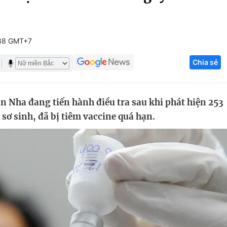
Góc ảnh
:38 GMT+7
Giáo dục
Công nghệ
Chia sẻ
Tuyển sinh
Hitech Công ng
Học trực tuyến
Sản phẩm
n Nha đang tiến hành điều tra sau khi phát hiện 253
g
Thị trường
 sơ sinh, đã bị tiêm vaccine quá hạn.
Tư vấn