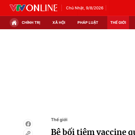
Chủ Nhật, 9/8/2026
CHÍNH TRỊ
XÃ HỘI
PHÁP LUẬT
THẾ GIỚI
Chính trị
Xã hội
Thế giới
Kinh tế
Tin tức
Tài chính
Thế giới đó đây
Thị trường
Câu chuyện quốc tế
Góc doanh nghiệp
Dữ liệu và đời sống
Thế giới
Bê bối tiêm vaccine q