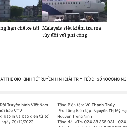
ỏng hạn chế xe tải
Malaysia siết kiểm tra ma
túy đối với phi công
UẬT
THẾ GIỚI
KINH TẾ
TRUYỀN HÌNH
GIẢI TRÍ
Y TẾ
ĐỜI SỐNG
CÔNG NG
Đài Truyền hình Việt Nam
Tổng Biên tập:
Vũ Thanh Thủy
hời báo VTV
Phó Tổng Biên tập:
Nguyễn Thị Mỹ Hạ
g báo in và báo điện tử số
Nguyễn Trọng Ninh
 ngày 29/12/2023
Tổng đài VTV:
024.38 355 931 - 024