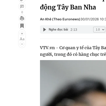
động Tây Ban Nha
0
An Khê (Theo Euronews)
30/01/2026 10
Giải trí
Đời sống
2:13
Nghe đọc bài
Điện ảnh
Du lịch
Âm nhạc
Làm đẹp
VTV.vn - Cơ quan y tế của Tây Ba
Sao
Chất lượng cuộc sốn
người, trong đó có hàng chục trẻ