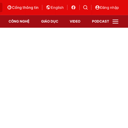
Cổng thông tin
English
Đăng nhập
CÔNG NGHỆ
GIÁO DỤC
VIDEO
PODCAST
VTV Money
VTV Thể thao
VTV Sức khoẻ
Bất động sản
Thị trường 24h
Tấm lòng Việt
Vươn mình bằng AI
VTV4
VTV8
VTV9
Lịch phát sóng
Giao lưu trực tuyến
Sự kiện