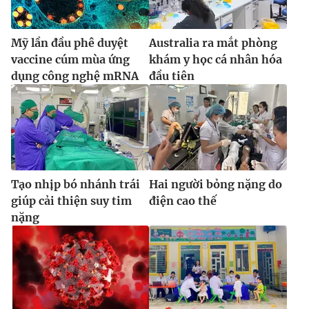
Ðiện thoại Thời báo VTV:
024.66 897 897
Email:
toasoan@vtv.vn
Mỹ lần đầu phê duyệt
Australia ra mắt phòng
Liên hệ quảng cáo:
024-7300.7108
vaccine cúm mùa ứng
khám y học cá nhân hóa
dụng công nghệ mRNA
đầu tiên
Tạo nhịp bó nhánh trái
Hai người bỏng nặng do
giúp cải thiện suy tim
điện cao thế
nặng
® Cấm sao chép dưới mọi hình thức nếu không có sự chấp
thuận bằng văn bản. Ghi rõ nguồn VTV.vn khi phát hành lại
thông tin từ website này.