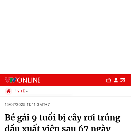
Y TẾ
Chính trị
15/07/2025 11:41 GMT+7
Xã hội
Bé gái 9 tuổi bị cây rơi trúng
Pháp luật
Chuyên mục
Kinh tế
đầu xuất viện sau 67 ngày
Thể thao