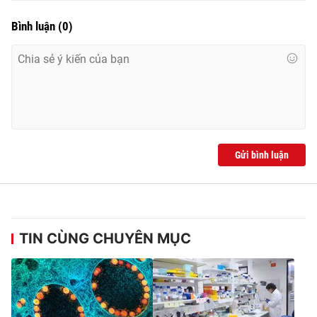
Bình luận
(
0
)
THỜI BÁO VTV
Theo dõi báo trên
Gửi bình luận
Cơ quan chủ quản:
Đài Truyền hình Việt Nam
Cơ quan báo chí:
Thời báo VTV
Giấy phép hoạt động báo in và báo điện tử số 483/GP-BTTTT
cấp ngày 29/12/2023
TIN CÙNG CHUYÊN MỤC
Tổng Biên tập:
Vũ Thanh Thủy
Phó Tổng Biên tập:
Nguyễn Thị Mỹ Hạnh, Phạm Quốc Thắng,
Nguyễn Trọng Ninh
Tổng đài VTV:
024.38 355 931 - 024.38 355 932