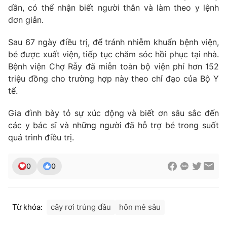
dần, có thể nhận biết người thân và làm theo y lệnh
Photo
Infographic
đơn giản.
Sau 67 ngày điều trị, để tránh nhiễm khuẩn bệnh viện,
Video
Shorts video
bé được xuất viện, tiếp tục chăm sóc hồi phục tại nhà.
Bệnh viện Chợ Rẫy đã miễn toàn bộ viện phí hơn 152
VTV Money
VTV Thể thao
triệu đồng cho trường hợp này theo chỉ đạo của Bộ Y
tế.
VTV Sức khoẻ
Bất động sản
Gia đình bày tỏ sự xúc động và biết ơn sâu sắc đến
các y bác sĩ và những người đã hỗ trợ bé trong suốt
Thị trường 24h
Tấm lòng Việt
quá trình điều trị.
VTV4
Vươn mình bằng AI
0
0
VTV9
VTV8
Từ khóa:
cây rơi trúng đầu
hôn mê sâu
Liên hệ tòa soạn
English