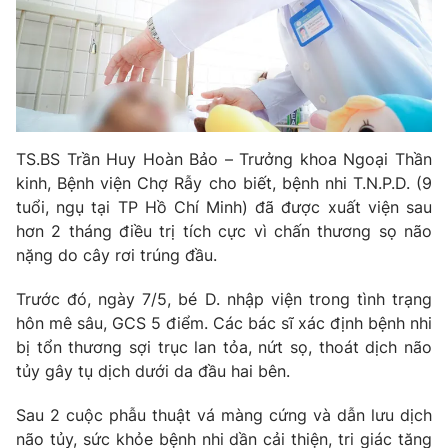
Phim VTV
Giải trí
Hậu trường
Điện ảnh
Đời sống
Nhân vật
Âm nhạc
Du lịch
Khán giả
Giáo dục
Sao
TS.BS Trần Huy Hoàn Bảo – Trưởng khoa Ngoại Thần
Làm đẹp
Giải sao mai
Tuyển sinh
kinh, Bệnh viện Chợ Rẫy cho biết, bệnh nhi T.N.P.D. (9
Công nghệ
Chất lượng cuộc sống
tuổi, ngụ tại TP Hồ Chí Minh) đã được xuất viện sau
Học trực tuyến
hơn 2 tháng điều trị tích cực vì chấn thương sọ não
Hitech Công nghệ tương lai
Giao lưu trực tuyến
nặng do cây rơi trúng đầu.
Sản phẩm
Trước đó, ngày 7/5, bé D. nhập viện trong tình trạng
Lịch phát sóng
Thị trường
hôn mê sâu, GCS 5 điểm. Các bác sĩ xác định bệnh nhi
bị tổn thương sợi trục lan tỏa, nứt sọ, thoát dịch não
Tư vấn
tủy gây tụ dịch dưới da đầu hai bên.
Chuyên mục khác
Sau 2 cuộc phẫu thuật vá màng cứng và dẫn lưu dịch
Emagazine
Podcast
não tủy, sức khỏe bệnh nhi dần cải thiện, tri giác tăng