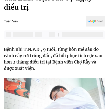
Chính trị
điều trị
Truyền hình
Văn hóa - Giải trí
Xã hội
Y tế
Tuấn Văn
Đời sống
Pháp luật
Công nghệ
Giáo dục
Y tế
Bệnh nhi T.N.P.D., 9 tuổi, từng hôn mê sâu do
cành cây rơi trúng đầu, đã hồi phục tích cực sau
Thế giới
hơn 2 tháng điều trị tại Bệnh viện Chợ Rẫy và
Tin tức
được xuất viện.
Kinh tế
Thế giới đó đây
Tài chính
Dữ liệu và đời sống
Câu chuyện quốc tế
Thị trường
Truyền hình
Góc doanh nghiệp