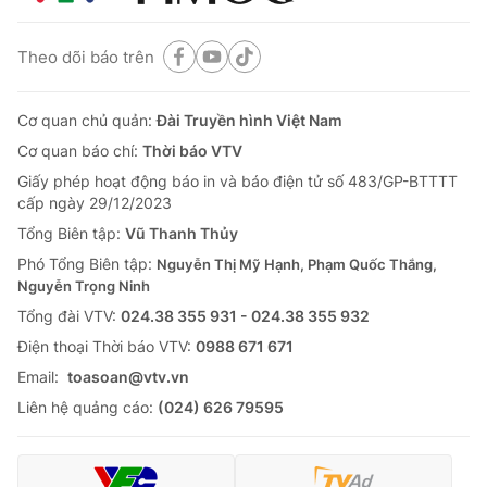
Theo dõi báo trên
Cơ quan chủ quản:
Đài Truyền hình Việt Nam
Cơ quan báo chí:
Thời báo VTV
Giấy phép hoạt động báo in và báo điện tử số 483/GP-BTTTT
cấp ngày 29/12/2023
Tổng Biên tập:
Vũ Thanh Thủy
Phó Tổng Biên tập:
Nguyễn Thị Mỹ Hạnh, Phạm Quốc Thắng,
Nguyễn Trọng Ninh
Tổng đài VTV:
024.38 355 931 - 024.38 355 932
Ðiện thoại Thời báo VTV:
0988 671 671
Email:
toasoan@vtv.vn
Liên hệ quảng cáo:
(024) 626 79595