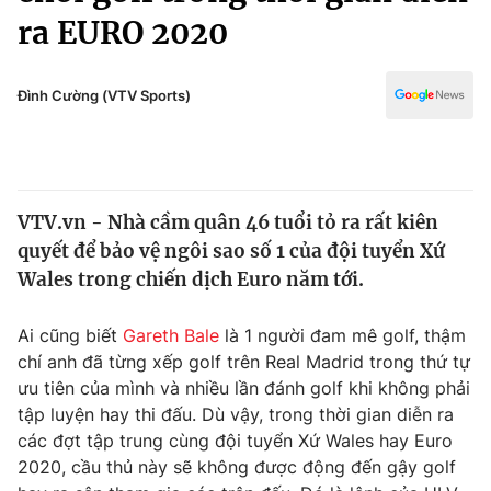
Chính trị
ra EURO 2020
Truyền hình
Văn hóa - Giải trí
Xã hội
Y tế
Đình Cường (VTV Sports)
Đời sống
Pháp luật
Công nghệ
Giáo dục
Y tế
VTV.vn - Nhà cầm quân 46 tuổi tỏ ra rất kiên
quyết để bảo vệ ngôi sao số 1 của đội tuyển Xứ
Thế giới
Wales trong chiến dịch Euro năm tới.
Tin tức
Kinh tế
Ai cũng biết
Gareth Bale
là 1 người đam mê golf, thậm
Thế giới đó đây
chí anh đã từng xếp golf trên Real Madrid trong thứ tự
Tài chính
Dữ liệu và đời sống
ưu tiên của mình và nhiều lần đánh golf khi không phải
Câu chuyện quốc tế
Thị trường
tập luyện hay thi đấu. Dù vậy, trong thời gian diễn ra
các đợt tập trung cùng đội tuyển Xứ Wales hay Euro
Truyền hình
Góc doanh nghiệp
2020, cầu thủ này sẽ không được động đến gậy golf