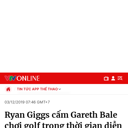
TIN TỨC APP THỂ THAO
Chính trị
03/12/2019 07:46 GMT+7
Xã hội
Ryan Giggs cấm Gareth Bale
Pháp luật
Chuyên mục
Kinh tế
chơi golf trong thời gian diễn
Thể thao