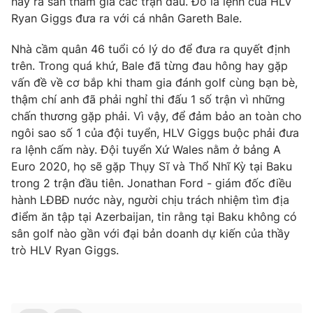
hay ra sân tham gia các trận đấu. Đó là lệnh của HLV
Phim VTV
Giải trí
Ryan Giggs đưa ra với cá nhân Gareth Bale.
Hậu trường
Điện ảnh
Nhà cầm quân 46 tuổi có lý do để đưa ra quyết định
Đời sống
Nhân vật
trên. Trong quá khứ, Bale đã từng đau hông hay gặp
Âm nhạc
vấn đề về cơ bắp khi tham gia đánh golf cùng bạn bè,
Du lịch
Khán giả
Giáo dục
thậm chí anh đã phải nghỉ thi đấu 1 số trận vì những
Sao
Làm đẹp
Giải sao mai
chấn thương gặp phải. Vì vậy, để đảm bảo an toàn cho
Tuyển sinh
ngôi sao số 1 của đội tuyển, HLV Giggs buộc phải đưa
Công nghệ
Chất lượng cuộc sống
ra lệnh cấm này. Đội tuyển Xứ Wales nằm ở bảng A
Học trực tuyến
Hitech Công nghệ tương lai
Euro 2020, họ sẽ gặp Thụy Sĩ và Thổ Nhĩ Kỳ tại Baku
Giao lưu trực tuyến
trong 2 trận đầu tiên. Jonathan Ford - giám đốc điều
Sản phẩm
hành LĐBĐ nước này, người chịu trách nhiệm tìm địa
điểm ăn tập tại Azerbaijan, tin rằng tại Baku không có
Lịch phát sóng
Thị trường
sân golf nào gần với đại bản doanh dự kiến của thầy
Tư vấn
trò HLV Ryan Giggs.
Chuyên mục khác
Emagazine
Podcast