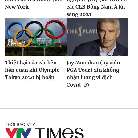
Ðiện thoại Thời báo VTV:
024.66 897 897
New York
các CLB Đông Nam Á lùi
Email:
toasoan@vtv.vn
sang 2021
Liên hệ quảng cáo:
024-7300.7108
Thiệt hại của các bên
Jay Monahan (ủy viên
liên quan khi Olympic
PGA Tour) xin không
Tokyo 2020 bị hoãn
nhận lương vì dịch
Covid-19
® Cấm sao chép dưới mọi hình thức nếu không có sự chấp
thuận bằng văn bản. Ghi rõ nguồn VTV.vn khi phát hành lại
thông tin từ website này.
THỜI BÁO VTV