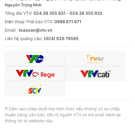
Thị trường 24h
Tấm lòng Việt
Nguyễn Trọng Ninh
Tổng đài VTV:
024.38 355 931 - 024.38 355 932
VTV4
Vươn mình bằng AI
Ðiện thoại Thời báo VTV:
0988 671 671
Email:
toasoan@vtv.vn
VTV9
VTV8
Liên hệ quảng cáo:
(024) 626 79595
Liên hệ tòa soạn
English
THỜI BÁO VTV
® Cấm sao chép dưới mọi hình thức nếu không có sự chấp
thuận bằng văn bản. Ghi rõ nguồn VTV.vn khi phát hành lại
Theo dõi báo trên
thông tin từ website này.
Cơ quan chủ quản:
Đài Truyền hình Việt Nam