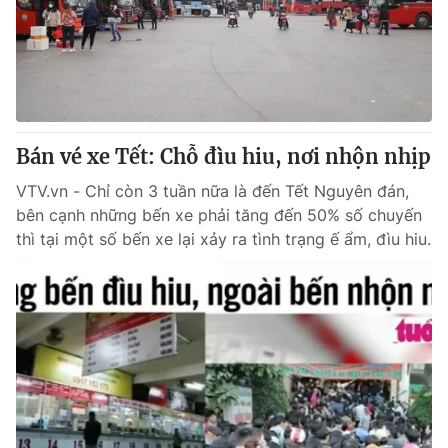
Tin tức
Kinh tế
Thế giới đó đây
Tài chính
Dữ liệu và đời sống
Câu chuyện quốc tế
Thị trường
Bán vé xe Tết: Chỗ đìu hiu, nơi nhộn nhịp
Truyền hình
Góc doanh nghiệp
VTV.vn - Chỉ còn 3 tuần nữa là đến Tết Nguyên đán,
Phim VTV
Giải trí
bên cạnh những bến xe phải tăng đến 50% số chuyến
Hậu trường
thì tại một số bến xe lại xảy ra tình trạng ế ẩm, đìu hiu.
Điện ảnh
Đời sống
Nhân vật
Âm nhạc
Du lịch
Khán giả
Giáo dục
Sao
Làm đẹp
Giải sao mai
Tuyển sinh
Công nghệ
Chất lượng cuộc sống
Học trực tuyến
Hitech Công nghệ tương lai