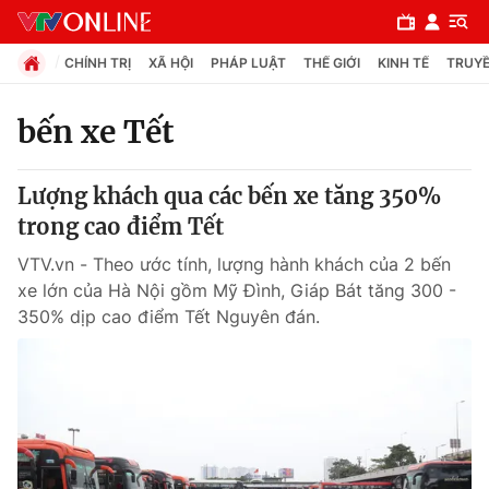
CHÍNH TRỊ
XÃ HỘI
PHÁP LUẬT
THẾ GIỚI
KINH TẾ
TRUYỀ
bến xe Tết
Chuyên mục
Lượng khách qua các bến xe tăng 350%
Chính trị
trong cao điểm Tết
VTV.vn - Theo ước tính, lượng hành khách của 2 bến
Xã hội
xe lớn của Hà Nội gồm Mỹ Đình, Giáp Bát tăng 300 -
350% dịp cao điểm Tết Nguyên đán.
Pháp luật
Y tế
Thế giới