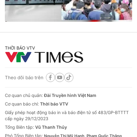
Giao lưu trực tuyến
Sản phẩm
Lịch phát sóng
Thị trường
Tư vấn
Chuyên mục khác
THỜI BÁO VTV
Emagazine
Podcast
Photo
Infographic
Theo dõi báo trên
Video
Shorts video
Cơ quan chủ quản:
Đài Truyền hình Việt Nam
Cơ quan báo chí:
Thời báo VTV
VTV Money
VTV Thể thao
Giấy phép hoạt động báo in và báo điện tử số 483/GP-BTTTT
cấp ngày 29/12/2023
VTV Sức khoẻ
Bất động sản
Tổng Biên tập:
Vũ Thanh Thủy
Phó Tổng Biên tập:
Nguyễn Thị Mỹ Hạnh, Phạm Quốc Thắng,