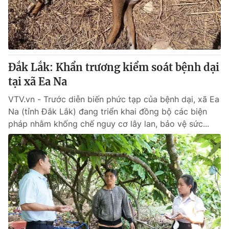
Đắk Lắk: Khẩn trương kiểm soát bệnh dại
tại xã Ea Na
VTV.vn - Trước diễn biến phức tạp của bệnh dại, xã Ea
Na (tỉnh Đắk Lắk) đang triển khai đồng bộ các biện
pháp nhằm khống chế nguy cơ lây lan, bảo vệ sức...