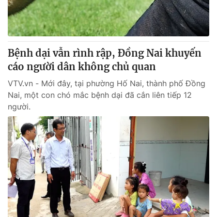
Giao lưu trực tuyến
Sản phẩm
Lịch phát sóng
Thị trường
Tư vấn
Bệnh dại vẫn rình rập, Đồng Nai khuyến
Chuyên mục khác
cáo người dân không chủ quan
Emagazine
Podcast
VTV.vn - Mới đây, tại phường Hố Nai, thành phố Đồng
Nai, một con chó mắc bệnh dại đã cắn liên tiếp 12
người.
Photo
Infographic
Video
Shorts video
VTV Money
VTV Thể thao
VTV Sức khoẻ
Bất động sản