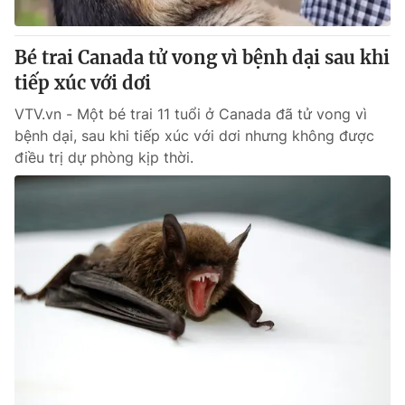
Giấy phép hoạt động báo in và báo điện tử số 483/GP-BTTTT
cấp ngày 29/12/2023
Bé trai Canada tử vong vì bệnh dại sau khi
Tổng Biên tập:
Vũ Thanh Thủy
tiếp xúc với dơi
Phó Tổng Biên tập:
Nguyễn Thị Mỹ Hạnh, Phạm Quốc Thắng,
Nguyễn Trọng Ninh
VTV.vn - Một bé trai 11 tuổi ở Canada đã tử vong vì
Tổng đài VTV:
024.38 355 931 - 024.38 355 932
bệnh dại, sau khi tiếp xúc với dơi nhưng không được
Ðiện thoại Thời báo VTV:
024.66 897 897
điều trị dự phòng kịp thời.
Email:
toasoan@vtv.vn
Liên hệ quảng cáo:
024-7300.7108