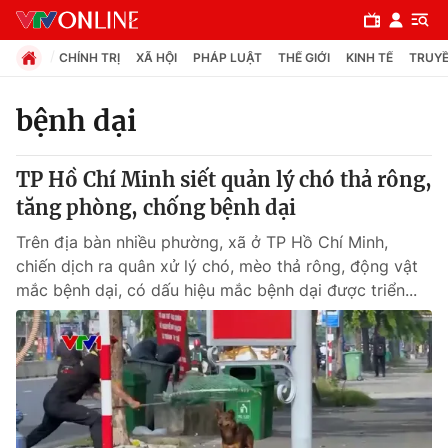
CHÍNH TRỊ
XÃ HỘI
PHÁP LUẬT
THẾ GIỚI
KINH TẾ
TRUYỀ
bệnh dại
Chuyên mục
TP Hồ Chí Minh siết quản lý chó thả rông,
Chính trị
tăng phòng, chống bệnh dại
Trên địa bàn nhiều phường, xã ở TP Hồ Chí Minh,
Xã hội
chiến dịch ra quân xử lý chó, mèo thả rông, động vật
mắc bệnh dại, có dấu hiệu mắc bệnh dại được triển...
Pháp luật
Y tế
Thế giới