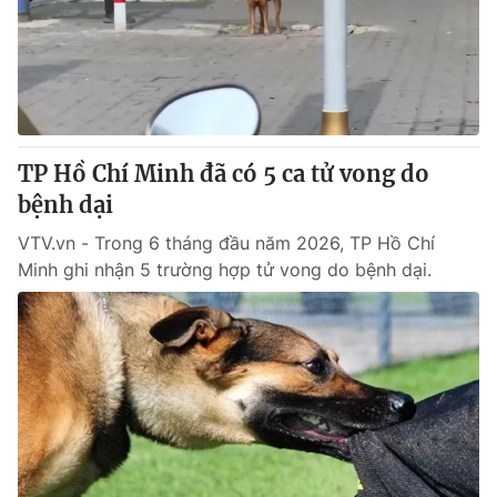
Tin tức
Kinh tế
Thế giới đó đây
Tài chính
Dữ liệu và đời sống
Câu chuyện quốc tế
Thị trường
TP Hồ Chí Minh đã có 5 ca tử vong do
Truyền hình
Góc doanh nghiệp
bệnh dại
Phim VTV
Giải trí
VTV.vn - Trong 6 tháng đầu năm 2026, TP Hồ Chí
Hậu trường
Minh ghi nhận 5 trường hợp tử vong do bệnh dại.
Điện ảnh
Đời sống
Nhân vật
Âm nhạc
Du lịch
Khán giả
Giáo dục
Sao
Làm đẹp
Giải sao mai
Tuyển sinh
Công nghệ
Chất lượng cuộc sống
Học trực tuyến
Hitech Công nghệ tương lai