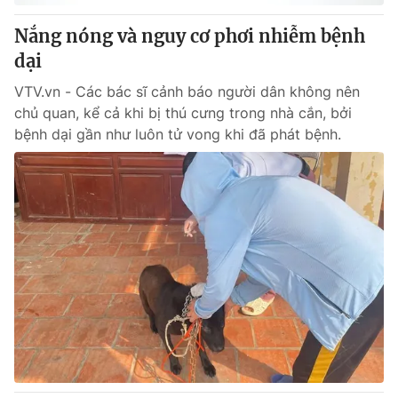
Nắng nóng và nguy cơ phơi nhiễm bệnh
® Cấm sao chép dưới mọi hình thức nếu không có sự chấp
dại
thuận bằng văn bản. Ghi rõ nguồn VTV.vn khi phát hành lại
thông tin từ website này.
VTV.vn - Các bác sĩ cảnh báo người dân không nên
chủ quan, kể cả khi bị thú cưng trong nhà cắn, bởi
bệnh dại gần như luôn tử vong khi đã phát bệnh.