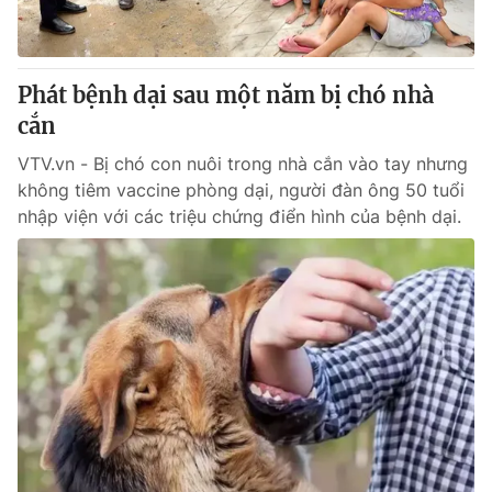
Thị trường 24h
Tấm lòng Việt
VTV4
Vươn mình bằng AI
Phát bệnh dại sau một năm bị chó nhà
cắn
VTV9
VTV8
VTV.vn - Bị chó con nuôi trong nhà cắn vào tay nhưng
không tiêm vaccine phòng dại, người đàn ông 50 tuổi
Liên hệ tòa soạn
English
nhập viện với các triệu chứng điển hình của bệnh dại.
THỜI BÁO VTV
Theo dõi báo trên
Cơ quan chủ quản:
Đài Truyền hình Việt Nam
Cơ quan báo chí:
Thời báo VTV