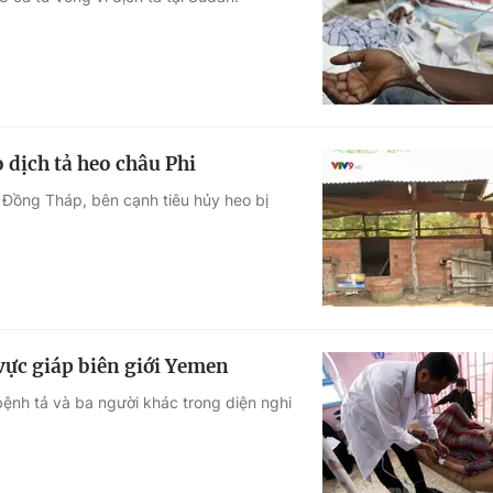
Góc ảnh
Giáo dục
Công nghệ
Tuyển sinh
Hitech Công ng
 dịch tả heo châu Phi
Học trực tuyến
Sản phẩm
h Đồng Tháp, bên cạnh tiêu hủy heo bị
g
Thị trường
Tư vấn
vực giáp biên giới Yemen
ệnh tả và ba người khác trong diện nghi