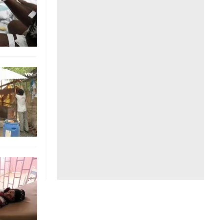
Liên hệ toà soạn
hệ tương lai