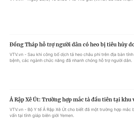
Giải trí
Đời sống
Điện ảnh
Du lịch
Đồng Tháp hỗ trợ người dân có heo bị tiêu hủy do
Âm nhạc
Làm đẹp
VTV.vn - Sau khi công bố dịch tả heo châu phi trên địa bàn tỉn
bệnh, các ngành chức năng đã nhanh chóng hỗ trợ người dân.
Sao
Chất lượng cuộc sốn
Ả Rập Xê Út: Trường hợp mắc tả đầu tiên tại khu 
VTV.vn - Bộ Y tế Ả Rập Xê Út cho biết đã một trường hợp mắc b
vấn tại tỉnh giáp biên giới Yemen.