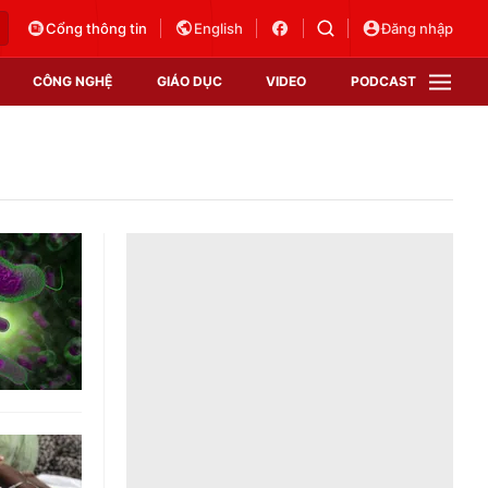
Cổng thông tin
English
Đăng nhập
CÔNG NGHỆ
GIÁO DỤC
VIDEO
PODCAST
VTV Money
VTV Thể thao
VTV Sức khoẻ
Bất động sản
Thị trường 24h
Tấm lòng Việt
Vươn mình bằng AI
VTV4
VTV8
VTV9
Lịch phát sóng
Giao lưu trực tuyến
Sự kiện