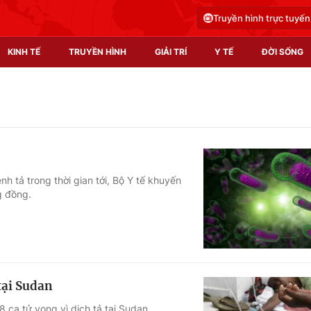
Truyền hình trực tuyến
KINH TẾ
TRUYỀN HÌNH
GIẢI TRÍ
Y TẾ
ĐỜI SỐNG
Pháp luật
Y tế
Truyền hình
Multimedia
Phim VTV
Video
 tả trong thời gian tới, Bộ Y tế khuyến
g đồng.
Hậu trường
Shorts video
Nhân vật
Podcast
Khán giả
EMagazine
Giải sao mai
Photo
tại Sudan
Infographic
 ca tử vong vì dịch tả tại Sudan.