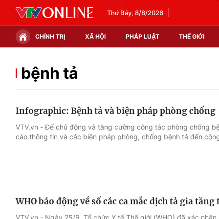
Thứ Bảy, 8/8/2026
CHÍNH TRỊ
XÃ HỘI
PHÁP LUẬT
THẾ GIỚI
Chính trị
Xã hội
bệnh tả
Thế giới
Kinh tế
Infographic: Bệnh tả và biện pháp phòng chống
Tin tức
Tài chính
VTV.vn - Để chủ động và tăng cường công tác phòng chống bệnh
cáo thông tin và các biện pháp phòng, chống bệnh tả đến cộn
Thế giới đó đây
Thị trường
Câu chuyện quốc tế
Góc doanh nghiệp
Dữ liệu và đời sống
WHO báo động về số các ca mắc dịch tả gia tăng 
VTV.vn - Ngày 25/9, Tổ chức Y tế Thế giới (WHO) đã xác nhận 8