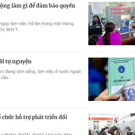
 động làm gì để đảm bảo quyền
gày làm việc trở lên trong một tháng,
HXH, BHYT.
XH tự nguyện
m đang sinh sống, làm việc ở nước ngoài
 cầu.
chức hỗ trợ phát triển đối
tượng BHXH, BHTN, BHYT phải bảo đảm