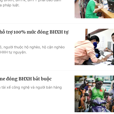
a pháp luật.
c hỗ trợ 100% mức đóng BHXH tự
6, người thuộc hộ nghèo, hộ cận nghèo
BHXH tự nguyện.
line đóng BHXH bắt buộc
m tài xế công nghệ và người bán hàng