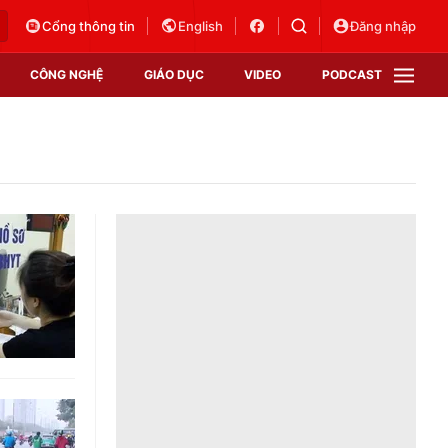
Cổng thông tin
English
Đăng nhập
CÔNG NGHỆ
GIÁO DỤC
VIDEO
PODCAST
VTV Money
VTV Thể thao
VTV Sức khoẻ
Bất động sản
Thị trường 24h
Tấm lòng Việt
Vươn mình bằng AI
VTV4
VTV8
VTV9
Lịch phát sóng
Giao lưu trực tuyến
Sự kiện