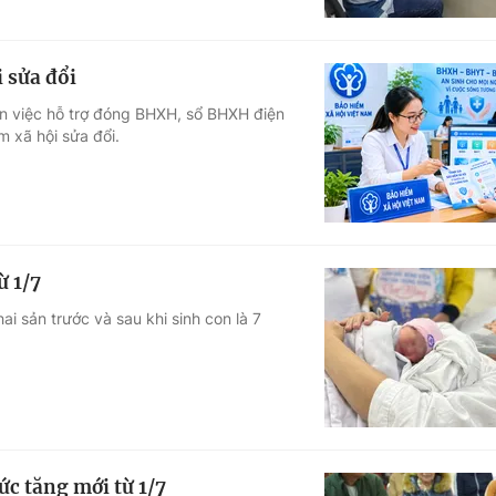
 sửa đổi
an việc hỗ trợ đóng BHXH, sổ BHXH điện
m xã hội sửa đổi.
ừ 1/7
ai sản trước và sau khi sinh con là 7
ức tăng mới từ 1/7