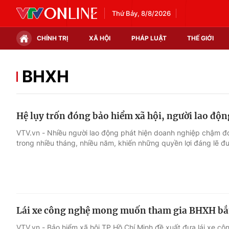
Thứ Bảy, 8/8/2026
CHÍNH TRỊ
XÃ HỘI
PHÁP LUẬT
THẾ GIỚI
Chính trị
Xã hội
BHXH
Thế giới
Kinh tế
Hệ lụy trốn đóng bảo hiểm xã hội, người lao độn
Tin tức
Tài chính
VTV.vn - Nhiều người lao động phát hiện doanh nghiệp chậm đó
trong nhiều tháng, nhiều năm, khiến những quyền lợi đáng lẽ 
Thế giới đó đây
Thị trường
Câu chuyện quốc tế
Góc doanh nghiệp
Dữ liệu và đời sống
Lái xe công nghệ mong muốn tham gia BHXH bắ
VTV.vn - Bảo hiểm xã hội TP Hồ Chí Minh đề xuất đưa lái xe cô