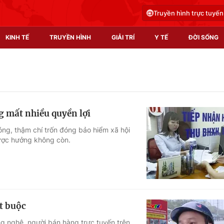
Truyền hình trực tuyến
KINH TẾ
TRUYỀN HÌNH
GIẢI TRÍ
Y TẾ
ĐỜI SỐNG
Pháp luật
Y tế
Truyền hình
Multimedia
g mất nhiều quyền lợi
Phim VTV
Video
ng, thậm chí trốn đóng bảo hiểm xã hội
được hưởng không còn.
Hậu trường
Shorts video
Nhân vật
Podcast
Khán giả
EMagazine
Giải sao mai
Photo
t buộc
Infographic
ng nghệ, người bán hàng trực tuyến trên