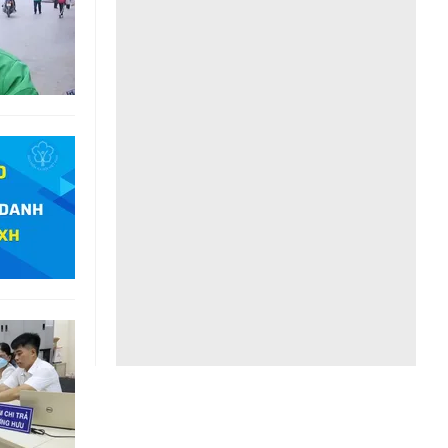
Liên hệ toà soạn
hệ tương lai