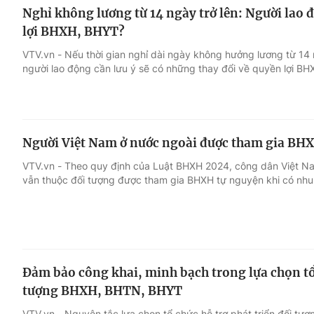
Nghỉ không lương từ 14 ngày trở lên: Người lao
lợi BHXH, BHYT?
VTV.vn - Nếu thời gian nghỉ dài ngày không hưởng lương từ 14 n
người lao động cần lưu ý sẽ có những thay đổi về quyền lợi B
Người Việt Nam ở nước ngoài được tham gia BH
VTV.vn - Theo quy định của Luật BHXH 2024, công dân Việt Na
vẫn thuộc đối tượng được tham gia BHXH tự nguyện khi có nhu
Đảm bảo công khai, minh bạch trong lựa chọn tổ 
tượng BHXH, BHTN, BHYT
VTV.vn - Nguyên tắc lựa chọn tổ chức hỗ trợ phát triển đối 