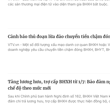
các sàn thương mại điện tử vào diện tham gia BHXH bắt buộc.
Giải trí
Đời sống
Điện ảnh
Du lịch
Cảnh báo thủ đoạn lừa đảo chuyển tiền chậm đ
Âm nhạc
Làm đẹp
VTV.vn - Một số đối tượng xấu mạo danh cơ quan BHXH hoặc Việ
doanh nghiệp yêu cầu chuyển tiền chậm đóng BHXH, BHYT, BH
Sao
Chất lượng cuộc sốn
Tăng lương hưu, trợ cấp BHXH từ 1/7: Bảo đảm 
chế độ theo mức mới
Sau khi Chính phủ ban hành Nghị định số 162, BHXH Việt Nam k
đảm chi trả lương hưu, trợ cấp BHXH được thực hiện đồng bộ, ch