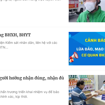
Góc ảnh
Giáo dục
Công nghệ
Tuyển sinh
Hitech Công ng
óng BHXH, BHYT
Học trực tuyến
Sản phẩm
n Kiểm sát nhân dân, liên hệ với các
TN...
g
Thị trường
Tư vấn
người hưởng nhận đúng, nhận đủ
hẩn trương triển khai nhiệm vụ để bảo
ính xác, kịp thời.