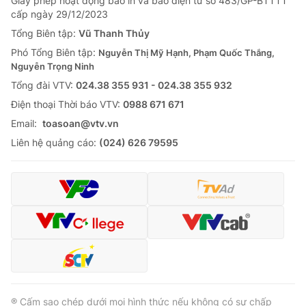
Giấy phép hoạt động báo in và báo điện tử số 483/GP-BTTTT
cấp ngày 29/12/2023
Tổng Biên tập:
Vũ Thanh Thủy
Phó Tổng Biên tập:
Nguyễn Thị Mỹ Hạnh, Phạm Quốc Thắng,
Nguyễn Trọng Ninh
Tổng đài VTV:
024.38 355 931 - 024.38 355 932
Ðiện thoại Thời báo VTV:
0988 671 671
Email:
toasoan@vtv.vn
Liên hệ quảng cáo:
(024) 626 79595
® Cấm sao chép dưới mọi hình thức nếu không có sự chấp