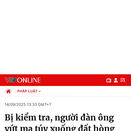
PHÁP LUẬT
Chính trị
14/09/2025 13:33 GMT+7
Xã hội
Bị kiểm tra, người đàn ông
Pháp luật
Chuyên mục
Kinh tế
vứt ma túy xuống đất hòng
Thể thao