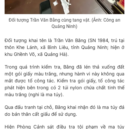
Photo
Infographic
Đối tượng Trần Văn Bằng cùng tang vật. (Ảnh: Công an
Video
Shorts video
Quảng Ninh)
Đối tượng khai tên là Trần Văn Bằng (SN 1984, trú tại
VTV Money
VTV Thể thao
thôn Khe Lánh, xã Bình Liêu, tỉnh Quảng Ninh; hiện ở
khu Ghềnh Võ, xã Quảng Hà).
VTV Sức khoẻ
Bất động sản
Trong quá trình kiểm tra, Bằng đã lén thả xuống đất
một gói giấy màu trắng, nhưng hành vi này không qua
Thị trường 24h
Tấm lòng Việt
mắt được tổ công tác. Kiểm tra gói giấy, tổ công tác
phát hiện bên trong có 2 túi nylon chứa chất tinh thể
VTV4
Vươn mình bằng AI
màu trắng (nghi là ma túy).
Qua đấu tranh tại chỗ, Bằng khai nhận đó là ma túy đá
VTV9
VTV8
do bản thân cất giấu để sử dụng.
Liên hệ tòa soạn
English
Hiện Phòng Cảnh sát điều tra tội phạm về ma túy