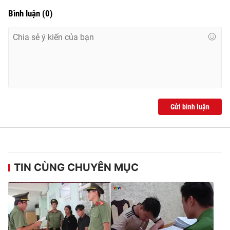
Bình luận
(
0
)
Gửi bình luận
TIN CÙNG CHUYÊN MỤC