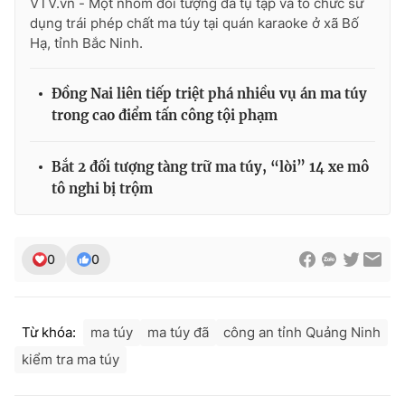
VTV.vn - Một nhóm đối tượng đã tụ tập và tổ chức sử
Ðiện thoại Thời báo VTV:
024.66 897 897
dụng trái phép chất ma túy tại quán karaoke ở xã Bố
Email:
toasoan@vtv.vn
Hạ, tỉnh Bắc Ninh.
Liên hệ quảng cáo:
024-7300.7108
Đồng Nai liên tiếp triệt phá nhiều vụ án ma túy
trong cao điểm tấn công tội phạm
Bắt 2 đối tượng tàng trữ ma túy, “lòi” 14 xe mô
tô nghi bị trộm
0
0
® Cấm sao chép dưới mọi hình thức nếu không có sự chấp
Từ khóa:
ma túy
ma túy đã
công an tỉnh Quảng Ninh
thuận bằng văn bản. Ghi rõ nguồn VTV.vn khi phát hành lại
thông tin từ website này.
kiểm tra ma túy