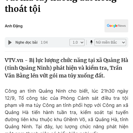
Chính trị
thoát tội
Truyền hình
Văn hóa - Giải trí
Xã hội
Y tế
Anh Đặng
Đời sống
Pháp luật
Công nghệ
Nghe đọc bài
1:04
Giáo dục
Y tế
VTV.vn - Bị lực lượng chức năng tại xã Quảng Hà
(tỉnh Quảng Ninh) phát hiện và kiểm tra, Trần
Thế giới
Văn Bằng lén vứt gói ma túy xuống đất.
Tin tức
Kinh tế
Công an tỉnh Quảng Ninh cho biết, lúc 21h30 ngày
Thế giới đó đây
12/9, Tổ công tác của Phòng Cảnh sát điều tra tội
Tài chính
Dữ liệu và đời sống
phạm về ma túy Công an tỉnh phối hợp với Công an xã
Câu chuyện quốc tế
Thị trường
Quảng Hà tiến hành tuần tra, kiểm soát tại tuyến
đường liên khu thuộc khu Ghềnh Võ, xã Quảng Hà, tỉnh
Truyền hình
Góc doanh nghiệp
Quảng Ninh. Tại đây, lực lượng chức năng phát hiện