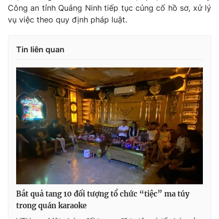
Công an tỉnh Quảng Ninh tiếp tục củng cố hồ sơ, xử lý
vụ việc theo quy định pháp luật.
THỜI BÁO VTV
Tin liên quan
Theo dõi báo trên
Cơ quan chủ quản:
Đài Truyền hình Việt Nam
Cơ quan báo chí:
Thời báo VTV
Giấy phép hoạt động báo in và báo điện tử số 483/GP-BTTTT
cấp ngày 29/12/2023
Tổng Biên tập:
Vũ Thanh Thủy
Phó Tổng Biên tập:
Nguyễn Thị Mỹ Hạnh, Phạm Quốc Thắng,
Bắt quả tang 10 đối tượng tổ chức “tiệc” ma túy
Nguyễn Trọng Ninh
trong quán karaoke
Tổng đài VTV:
024.38 355 931 - 024.38 355 932