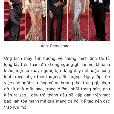
Phim VTV
Giải trí
Hậu trường
Điện ảnh
Đời sống
Nhân vật
Âm nhạc
Du lịch
Khán giả
Giáo dục
Sao
Làm đẹp
Giải sao mai
Tuyển sinh
Ảnh: Getty Images
Công nghệ
Chất lượng cuộc sống
Học trực tuyến
Ống kính máy ảnh hướng về những minh tinh tài tử
Hitech Công nghệ tương lai
lộng lẫy trên thảm đỏ không ngừng ghi lại mọi khoảnh
Giao lưu trực tuyến
khắc, mọi cú xoay người, tạo dáng đầy mê hoặc cùng
Sản phẩm
loạt trang phục thời thượng, ấn tượng. Ngay lập tức
Lịch phát sóng
Thị trường
việc các ngôi sao lăng xê xu hướng thời trang gì, chọn
đồ từ nhà mốt nào, trang điểm, phối trang sức, phụ
Tư vấn
kiện ra sao... đều trở thành tiêu đề hấp dẫn trên mặt
Chuyên mục khác
báo, lan tỏa mạnh mẽ qua mạng xã hội để tạo nên các
trào lưu mới.
Emagazine
Podcast