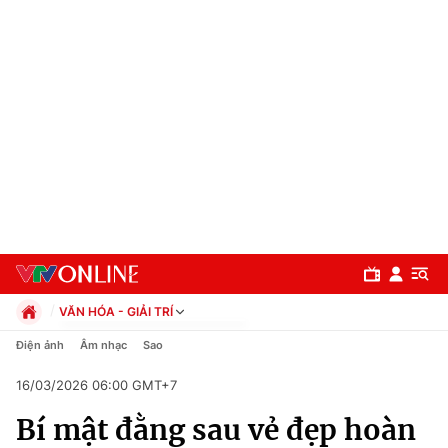
VĂN HÓA - GIẢI TRÍ
Chính trị
Điện ảnh
Âm nhạc
Sao
Xã hội
16/03/2026 06:00 GMT+7
Pháp luật
Chuyên mục
Kinh tế
Bí mật đằng sau vẻ đẹp hoàn
Thể thao