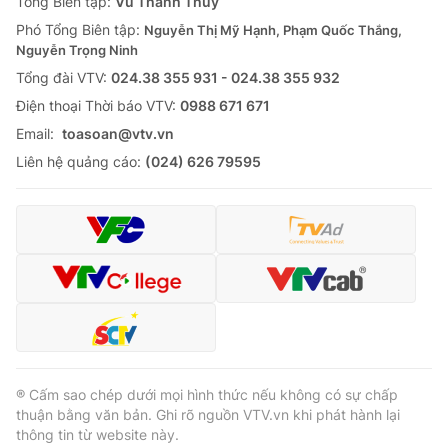
Tổng Biên tập:
Vũ Thanh Thủy
Phó Tổng Biên tập:
Nguyễn Thị Mỹ Hạnh, Phạm Quốc Thắng,
Nguyễn Trọng Ninh
Tổng đài VTV:
024.38 355 931 - 024.38 355 932
Ðiện thoại Thời báo VTV:
0988 671 671
Email:
toasoan@vtv.vn
Liên hệ quảng cáo:
(024) 626 79595
® Cấm sao chép dưới mọi hình thức nếu không có sự chấp
thuận bằng văn bản. Ghi rõ nguồn VTV.vn khi phát hành lại
thông tin từ website này.