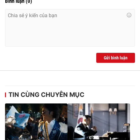
Bình luận
(
0
)
Gửi bình luận
TIN CÙNG CHUYÊN MỤC