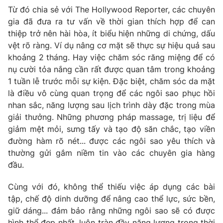
Từ đó chia sẻ với The Hollywood Reporter, các chuyên
gia đã đưa ra tư vấn về thời gian thích hợp để can
thiệp trở nên hài hòa, ít biểu hiện những di chứng, dấu
vệt rõ ràng. Ví dụ nâng cơ mặt sẽ thực sự hiệu quả sau
khoảng 2 tháng. Hay việc chăm sóc răng miệng để có
nụ cười tỏa nắng cần rất được quan tâm trong khoảng
1 tuần lễ trước mỗi sự kiện. Đặc biệt, chăm sóc da mặt
là điều vô cùng quan trọng để các ngôi sao phục hồi
nhan sắc, năng lượng sau lịch trình dày đặc trong mùa
giải thưởng. Những phương pháp massage, trị liệu để
giảm mệt mỏi, sưng tấy và tạo độ săn chắc, tạo viền
đường hàm rõ nét... được các ngôi sao yêu thích và
thường gửi gắm niềm tin vào các chuyên gia hàng
đầu.
Cùng với đó, không thể thiếu việc áp dụng các bài
tập, chế độ dinh dưỡng để nâng cao thể lực, sức bền,
giữ dáng... đảm bảo rằng những ngôi sao sẽ có được
hình thể đẹp nhất, luôn tràn đầy năng lượng trong thời