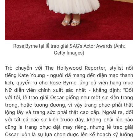
Email:
toasoan@vtv.vn
Liên hệ quảng cáo:
024-7300.7108
Rose Byrne tại lễ trao giải SAG's Actor Awards (Ảnh:
Getty Images)
Trò chuyện với The Hollywood Reporter, stylist nổi
tiếng Kate Young - người đã mang đến diện mạo thanh
lịch, quyến rũ cho Rose Byrne, ứng cử viên hạng mục
Nữ diễn viên chính xuất sắc nhất - khẳng định: "Đối
® Cấm sao chép dưới mọi hình thức nếu không có sự chấp
với tôi, lễ trao giải Oscar giống như một sự kiện trang
thuận bằng văn bản. Ghi rõ nguồn VTV.vn khi phát hành lại
trọng, hoặc tương đương, vì vậy trang phục phải thật
thông tin từ website này.
lộng lẫy và trang sức phải thật cao cấp. Ngoài ra, đối
với tất cả các sự kiện trước đây, không phải lúc nào
cũng là trang phục đặt may riêng, nhưng lễ trao giải
Oscar luôn là sự lựa chọn được lên kế hoạch kỹ lưỡng