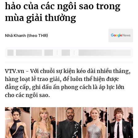
Chính trị
hảo của các ngôi sao trong
Truyền hình
mùa giải thưởng
Văn hóa - Giải trí
Xã hội
Y tế
Đời sống
Nhã Khanh (theo THR)
Pháp luật
Công nghệ
Giáo dục
Y tế
VTV.vn - Với chuỗi sự kiện kéo dài nhiều tháng,
Thế giới
hàng loạt lễ trao giải, để luôn thể hiện được
Tin tức
đẳng cấp, ghi dấu ấn phong cách là áp lực lớn
Kinh tế
cho các ngôi sao.
Thế giới đó đây
Tài chính
Dữ liệu và đời sống
Câu chuyện quốc tế
Thị trường
Truyền hình
Góc doanh nghiệp