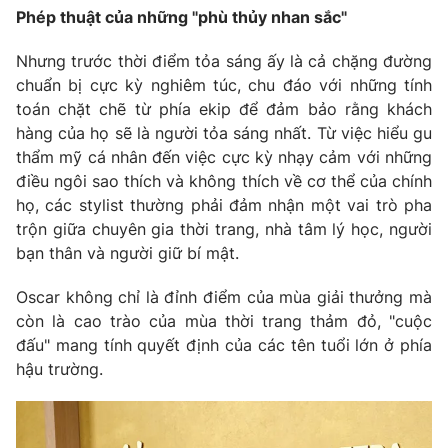
Phép thuật của những "phù thủy nhan sắc"
Photo
Infographic
Nhưng trước thời điểm tỏa sáng ấy là cả chặng đường
chuẩn bị cực kỳ nghiêm túc, chu đáo với những tính
Video
Shorts video
toán chặt chẽ từ phía ekip để đảm bảo rằng khách
hàng của họ sẽ là người tỏa sáng nhất. Từ việc hiểu gu
VTV Money
VTV Thể thao
thẩm mỹ cá nhân đến việc cực kỳ nhạy cảm với những
điều ngôi sao thích và không thích về cơ thể của chính
họ, các stylist thường phải đảm nhận một vai trò pha
VTV Sức khoẻ
Bất động sản
trộn giữa chuyên gia thời trang, nhà tâm lý học, người
bạn thân và người giữ bí mật.
Thị trường 24h
Tấm lòng Việt
Oscar không chỉ là đỉnh điểm của mùa giải thưởng mà
còn là cao trào của mùa thời trang thảm đỏ, "cuộc
VTV4
Vươn mình bằng AI
đấu" mang tính quyết định của các tên tuổi lớn ở phía
hậu trường.
VTV9
VTV8
Liên hệ tòa soạn
English