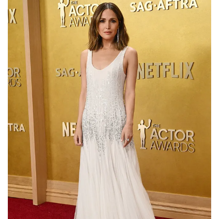
THỜI BÁO VTV
Theo dõi báo trên
Cơ quan chủ quản:
Đài Truyền hình Việt Nam
Cơ quan báo chí:
Thời báo VTV
Giấy phép hoạt động báo in và báo điện tử số 483/GP-BTTTT
cấp ngày 29/12/2023
Tổng Biên tập:
Vũ Thanh Thủy
Phó Tổng Biên tập:
Nguyễn Thị Mỹ Hạnh, Phạm Quốc Thắng,
Nguyễn Trọng Ninh
Tổng đài VTV:
024.38 355 931 - 024.38 355 932
Ðiện thoại Thời báo VTV:
024.66 897 897