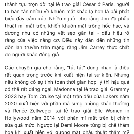
thành tựu trọn đời tại lễ trao giải César ở Paris, người
ta bàn tán nhiều về khuôn mặt khác lạ hơn là bài phát
biểu đầy cảm xúc. Nhiều người cho rằng Jim đã phẫu
thuật mí mắt trên, khiến khuôn mặt trông hốc hác, và
dường như có những vết sẹo gần tai - dấu hiệu rõ
ràng của việc nâng cơ. Điều này dẫn đến những tin
đồn lan truyền trên mạng rằng Jim Carrey thực chất
do người khác đóng giả.
Các chuyên gia cho rằng, "tút tát" dung nhan là điều
rất quan trọng trước khi xuất hiện tại sự kiện. Nhưng
nếu không có sự tính toán thời gian hợp lý thì hậu quả
có thể rất đáng ngại. Madonna tại lễ trao giải Grammy
2023 hay Tom Cruise tại một trận đấu của Lakers năm
2020 xuất hiện với phần má sưng phồng khác thường
và Renée Zellweger tại lễ trao giải Elle Women in
Hollywood năm 2014, với phần mí mắt trên bị chỉnh
sửa quá mức. Ngược lại Demi Moore từng bị chê thảm
họa khi xuất hiện với gương mặt phẫu thuật thẩm mỹ