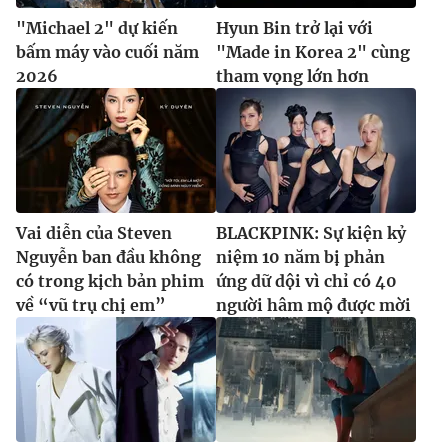
"Michael 2" dự kiến
Hyun Bin trở lại với
bấm máy vào cuối năm
"Made in Korea 2" cùng
2026
tham vọng lớn hơn
Vai diễn của Steven
BLACKPINK: Sự kiện kỷ
Nguyễn ban đầu không
niệm 10 năm bị phản
có trong kịch bản phim
ứng dữ dội vì chỉ có 40
về “vũ trụ chị em”
người hâm mộ được mời