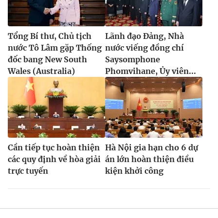
Tổng Bí thư, Chủ tịch
Lãnh đạo Đảng, Nhà
nước Tô Lâm gặp Thống
nước viếng đồng chí
đốc bang New South
Saysomphone
Wales (Australia)
Phomvihane, Ủy viên...
Cần tiếp tục hoàn thiện
Hà Nội gia hạn cho 6 dự
các quy định về hòa giải
án lớn hoàn thiện điều
trực tuyến
kiện khởi công