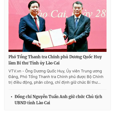
® Cấm sao chép dưới mọi hình thức nếu không có sự chấp
thuận bằng văn bản. Ghi rõ nguồn VTV.vn khi phát hành lại
thông tin từ website này.
Phó Tổng Thanh tra Chính phủ Dương Quốc Huy
làm Bí thư Tỉnh ủy Lào Cai
VTV.vn - Ông Dương Quốc Huy, Ủy viên Trung ương
Đảng, Phó Tổng Thanh tra Chính phủ được Bộ Chính
trị điều động, phân công, chỉ định giữ chức Bí thư...
Đồng chí Nguyễn Tuấn Anh giữ chức Chủ tịch
UBND tỉnh Lào Cai