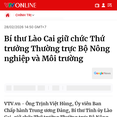
CHÍNH TRỊ
Chính trị
28/02/2026 14:50 GMT+7
Xã hội
Bí thư Lào Cai giữ chức Thứ
Pháp luật
Chuyên mục
Kinh tế
trưởng Thường trực Bộ Nông
Thể thao
Chính trị
nghiệp và Môi trường
Truyền hình
Văn hóa - Giải trí
Xã hội
Y tế
Đời sống
Pháp luật
Công nghệ
Giáo dục
Y tế
VTV.vn - Ông Trịnh Việt Hùng, Ủy viên Ban
Chấp hành Trung ương Đảng, Bí thư Tỉnh ủy Lào
Thế giới