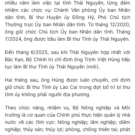
nhiều năm làm việc tại tỉnh Thái Nguyên, từng đảm
Thị trường 24h
Tấm lòng Việt
nhiệm các chức vụ: Chánh Văn phòng Ủy ban Nhân
dân tỉnh, Bí thư Huyện ủy Đồng Hỷ, Phó Chủ tịch
VTV4
Vươn mình bằng AI
Thường trực Ủy ban Nhân dân tỉnh. Từ tháng 12/2020,
ông giữ chức Chủ tịch Ủy ban Nhân dân tỉnh. Tháng
VTV9
VTV8
7/2024, ông được bầu làm Bí thư Tỉnh ủy Thái Nguyên.
Đến tháng 6/2025, sau khi Thái Nguyên hợp nhất với
Liên hệ tòa soạn
English
Bắc Kạn, Bộ Chính trị chỉ định ông Trịnh Việt Hùng tiếp
tục làm Bí thư Tỉnh ủy Thái Nguyên (mới).
Hai tháng sau, ông Hùng được luân chuyển, chỉ định
giữ chức Bí thư Tỉnh ủy Lào Cai trong đợt bố trí bí thư
THỜI BÁO VTV
tỉnh ủy không phải người địa phương.
Theo chức năng, nhiệm vụ, Bộ Nông nghiệp và Môi
trường là cơ quan của Chính phủ thực hiện quản lý nhà
Theo dõi báo trên
nước về các lĩnh vực: Nông nghiệp; lâm nghiệp; diêm
nghiệp; thủy sản; thủy lợi; phòng, chống thiên tai; phát
Cơ quan chủ quản:
Đài Truyền hình Việt Nam