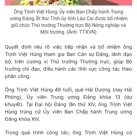
Giao lưu trực tuyến
Sản phẩm
Ông Trịnh Việt Hùng, Ủy viên Ban Chấp hành Trung
Lịch phát sóng
ương Đảng, Bí thư Tỉnh ủy tỉnh Lào Cai được bổ nhiệm
Thị trường
giữ chức Thứ trưởng Thường trực Bộ Nông nghiệp và
Tư vấn
Môi trường. (Ảnh: TTXVN)
Chuyên mục khác
Quyết định nêu rõ việc tiếp nhận và bổ nhiệm ông
Emagazine
Podcast
Trịnh Việt Hùng tham gia Ban Cán sự Đảng, lãnh đạo
bộ, trên cương vị Thứ trưởng Thường trực, giúp Bộ
trưởng chỉ đạo, điều hành các lĩnh vực công tác theo
Photo
Infographic
phân công.
Video
Shorts video
Ông Trịnh Việt Hùng 49 tuổi, quê Hải Dương (nay Hải
Phòng), Ủy viên Trung ương Đảng khóa 13 (dự
khuyết). Tại Đại hội Đảng lần thứ XIV, ông Trịnh Việt
VTV Money
VTV Thể thao
Hùng trúng cử Ủy viên Ban Chấp hành Trung ương
Đảng khóa XIV.
VTV Sức khoẻ
Bất động sản
Trong quá trình công tác, ông Trịnh Việt Hùng có