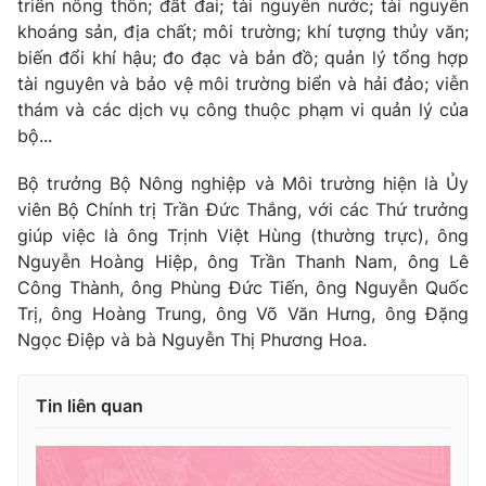
triển nông thôn; đất đai; tài nguyên nước; tài nguyên
Cơ quan báo chí:
Thời báo VTV
khoáng sản, địa chất; môi trường; khí tượng thủy văn;
biến đổi khí hậu; đo đạc và bản đồ; quản lý tổng hợp
Giấy phép hoạt động báo in và báo điện tử số 483/GP-BTTTT
cấp ngày 29/12/2023
tài nguyên và bảo vệ môi trường biển và hải đảo; viễn
thám và các dịch vụ công thuộc phạm vi quản lý của
Tổng Biên tập:
Vũ Thanh Thủy
bộ...
Phó Tổng Biên tập:
Nguyễn Thị Mỹ Hạnh, Phạm Quốc Thắng,
Nguyễn Trọng Ninh
Bộ trưởng Bộ Nông nghiệp và Môi trường hiện là Ủy
Tổng đài VTV:
024.38 355 931 - 024.38 355 932
viên Bộ Chính trị Trần Đức Thắng, với các Thứ trưởng
Ðiện thoại Thời báo VTV:
024.66 897 897
giúp việc là ông Trịnh Việt Hùng (thường trực), ông
Email:
toasoan@vtv.vn
Nguyễn Hoàng Hiệp, ông Trần Thanh Nam, ông Lê
Liên hệ quảng cáo:
024-7300.7108
Công Thành, ông Phùng Đức Tiến, ông Nguyễn Quốc
Trị, ông Hoàng Trung, ông Võ Văn Hưng, ông Đặng
Ngọc Điệp và bà Nguyễn Thị Phương Hoa.
Tin liên quan