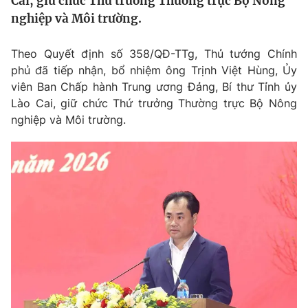
Cai, giữ chức Thứ trưởng Thường trực Bộ Nông
Tin tức
nghiệp và Môi trường.
Kinh tế
Thế giới đó đây
Theo Quyết định số 358/QĐ-TTg, Thủ tướng Chính
Tài chính
Dữ liệu và đời sống
phủ đã tiếp nhận, bổ nhiệm ông Trịnh Việt Hùng, Ủy
Câu chuyện quốc tế
Thị trường
viên Ban Chấp hành Trung ương Đảng, Bí thư Tỉnh ủy
Lào Cai, giữ chức Thứ trưởng Thường trực Bộ Nông
Truyền hình
Góc doanh nghiệp
nghiệp và Môi trường.
Phim VTV
Giải trí
Hậu trường
Điện ảnh
Đời sống
Nhân vật
Âm nhạc
Du lịch
Khán giả
Giáo dục
Sao
Làm đẹp
Giải sao mai
Tuyển sinh
Công nghệ
Chất lượng cuộc sống
Học trực tuyến
Hitech Công nghệ tương lai