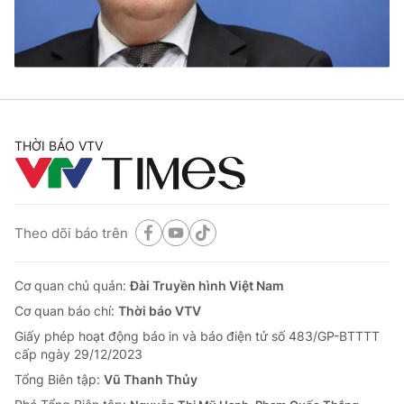
Thị trường 24h
Tấm lòng Việt
VTV4
Vươn mình bằng AI
VTV9
VTV8
THỜI BÁO VTV
Liên hệ tòa soạn
English
Theo dõi báo trên
THỜI BÁO VTV
Cơ quan chủ quản:
Đài Truyền hình Việt Nam
Cơ quan báo chí:
Thời báo VTV
Giấy phép hoạt động báo in và báo điện tử số 483/GP-BTTTT
Theo dõi báo trên
cấp ngày 29/12/2023
Tổng Biên tập:
Vũ Thanh Thủy
Cơ quan chủ quản:
Đài Truyền hình Việt Nam