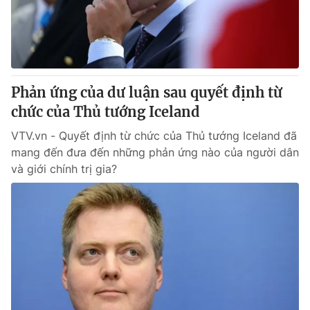
Giao lưu trực tuyến
Sản phẩm
Lịch phát sóng
Thị trường
Tư vấn
Phản ứng của dư luận sau quyết định từ
Chuyên mục khác
chức của Thủ tướng Iceland
Emagazine
Podcast
VTV.vn - Quyết định từ chức của Thủ tướng Iceland đã
mang đến đưa đến những phản ứng nào của người dân
Photo
Infographic
và giới chính trị gia?
Video
Shorts video
VTV Money
VTV Thể thao
VTV Sức khoẻ
Bất động sản