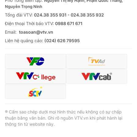
Phó Tổng Biên tập:
Nguyễn Thị Mỹ Hạnh, Phạm Quốc Thắng,
Nguyễn Trọng Ninh
Cơ quan báo chí:
Thời báo VTV
Tổng đài VTV:
024.38 355 931 - 024.38 355 932
Giấy phép hoạt động báo in và báo điện tử số 483/GP-BTTTT
cấp ngày 29/12/2023
Ðiện thoại Thời báo VTV:
0988 671 671
Tổng Biên tập:
Vũ Thanh Thủy
Email:
toasoan@vtv.vn
Phó Tổng Biên tập:
Nguyễn Thị Mỹ Hạnh, Phạm Quốc Thắng,
Liên hệ quảng cáo:
(024) 626 79595
Nguyễn Trọng Ninh
Tổng đài VTV:
024.38 355 931 - 024.38 355 932
Ðiện thoại Thời báo VTV:
024.66 897 897
Email:
toasoan@vtv.vn
Liên hệ quảng cáo:
024-7300.7108
® Cấm sao chép dưới mọi hình thức nếu không có sự chấp
thuận bằng văn bản. Ghi rõ nguồn VTV.vn khi phát hành lại
thông tin từ website này.