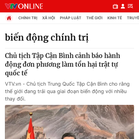
CHÍNH TRỊ
XÃ HỘI
PHÁP LUẬT
THẾ GIỚI
KINH TẾ
TRUYỀ
biến động chính trị
Chuyên mục
Chủ tịch Tập Cận Bình cảnh báo hành
Chính trị
động đơn phương làm tổn hại trật tự
quốc tế
Xã hội
VTV.vn - Chủ tịch Trung Quốc Tập Cận Bình cho rằng
thế giới đang trải qua giai đoạn biến động với nhiều
Pháp luật
thay đổi.
Y tế
Thế giới