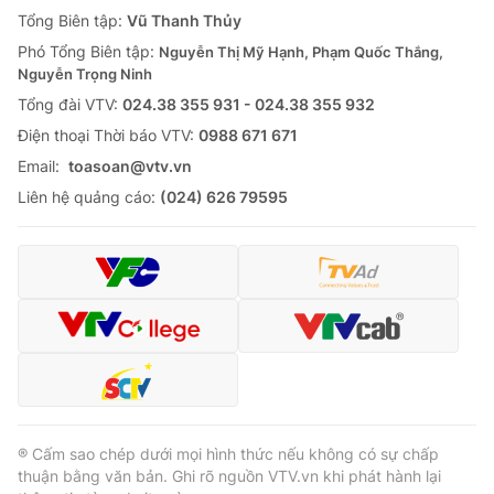
Giao lưu trực tuyến
Tổng Biên tập:
Vũ Thanh Thủy
Sản phẩm
Phó Tổng Biên tập:
Nguyễn Thị Mỹ Hạnh, Phạm Quốc Thắng,
Lịch phát sóng
Thị trường
Nguyễn Trọng Ninh
Tổng đài VTV:
024.38 355 931 - 024.38 355 932
Tư vấn
Ðiện thoại Thời báo VTV:
0988 671 671
Chuyên mục khác
Email:
toasoan@vtv.vn
Emagazine
Podcast
Liên hệ quảng cáo:
(024) 626 79595
Photo
Infographic
Video
Shorts video
VTV Money
VTV Thể thao
VTV Sức khoẻ
Bất động sản
® Cấm sao chép dưới mọi hình thức nếu không có sự chấp
thuận bằng văn bản. Ghi rõ nguồn VTV.vn khi phát hành lại