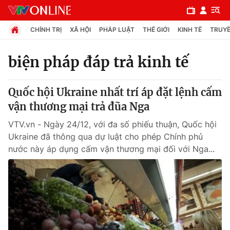
CHÍNH TRỊ
XÃ HỘI
PHÁP LUẬT
THẾ GIỚI
KINH TẾ
TRUYỀ
biện pháp đáp trả kinh tế
Chuyên mục
Quốc hội Ukraine nhất trí áp đặt lệnh cấm
Chính trị
vận thương mại trả đũa Nga
VTV.vn - Ngày 24/12, với đa số phiếu thuận, Quốc hội
Xã hội
Ukraine đã thông qua dự luật cho phép Chính phủ
nước này áp dụng cấm vận thương mại đối với Nga...
Pháp luật
Y tế
Thế giới