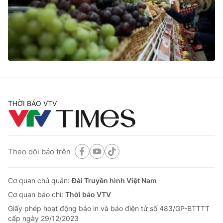
Tin tức
Kinh tế
Thế giới đó đây
Tài chính
Dữ liệu và đời sống
Câu chuyện quốc tế
Thị trường
Truyền hình
Góc doanh nghiệp
Phim VTV
THỜI BÁO VTV
Giải trí
Hậu trường
Điện ảnh
Đời sống
Nhân vật
Âm nhạc
Theo dõi báo trên
Du lịch
Khán giả
Giáo dục
Sao
Làm đẹp
Giải sao mai
Cơ quan chủ quản:
Đài Truyền hình Việt Nam
Tuyển sinh
Công nghệ
Cơ quan báo chí:
Thời báo VTV
Chất lượng cuộc sống
Học trực tuyến
Giấy phép hoạt động báo in và báo điện tử số 483/GP-BTTTT
Hitech Công nghệ tương lai
cấp ngày 29/12/2023