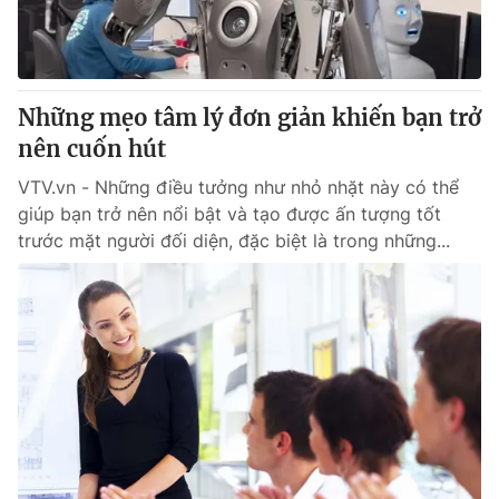
Giao lưu trực tuyến
Sản phẩm
Lịch phát sóng
Thị trường
Tư vấn
Những mẹo tâm lý đơn giản khiến bạn trở
nên cuốn hút
Chuyên mục khác
Emagazine
VTV.vn - Những điều tưởng như nhỏ nhặt này có thể
Podcast
giúp bạn trở nên nổi bật và tạo được ấn tượng tốt
trước mặt người đối diện, đặc biệt là trong những...
Photo
Infographic
Video
Shorts video
VTV Money
VTV Thể thao
VTV Sức khoẻ
Bất động sản