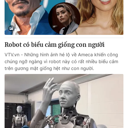
Tin tức
Kinh tế
Thế giới đó đây
Tài chính
Dữ liệu và đời sống
Câu chuyện quốc tế
Thị trường
Robot có biểu cảm giống con người
Truyền hình
Góc doanh nghiệp
VTV.vn - Những hình ảnh hé lộ về Ameca khiến công
Phim VTV
Giải trí
chúng ngỡ ngàng vì robot này có rất nhiều biểu cảm
Hậu trường
trên gương mặt giống hệt như con người.
Điện ảnh
Đời sống
Nhân vật
Âm nhạc
Du lịch
Khán giả
Giáo dục
Sao
Làm đẹp
Giải sao mai
Tuyển sinh
Công nghệ
Chất lượng cuộc sống
Học trực tuyến
Hitech Công nghệ tương lai