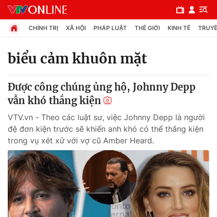
CHÍNH TRỊ
XÃ HỘI
PHÁP LUẬT
THẾ GIỚI
KINH TẾ
TRUYỀ
biểu cảm khuôn mặt
Chuyên mục
Được công chúng ủng hộ, Johnny Depp
Chính trị
vẫn khó thắng kiện
VTV.vn - Theo các luật sư, việc Johnny Depp là người
Xã hội
đệ đơn kiện trước sẽ khiến anh khó có thể thắng kiện
trong vụ xét xử với vợ cũ Amber Heard.
Pháp luật
Y tế
Thế giới