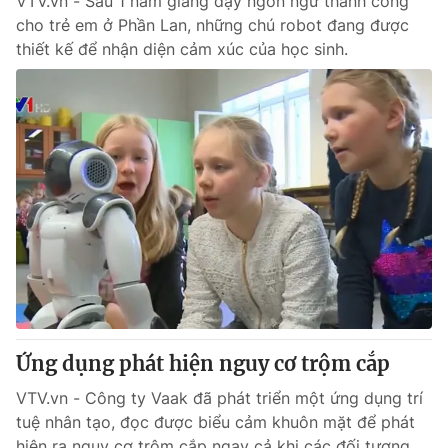
VTV.vn - Sau 1 năm giảng dạy ngôn ngữ thành công
cho trẻ em ở Phần Lan, những chú robot đang được
thiết kế để nhận diện cảm xúc của học sinh.
Ứng dụng phát hiện nguy cơ trộm cắp
VTV.vn - Công ty Vaak đã phát triển một ứng dụng trí
tuệ nhân tạo, đọc được biểu cảm khuôn mặt để phát
hiện ra nguy cơ trộm cắp ngay cả khi các đối tượng...