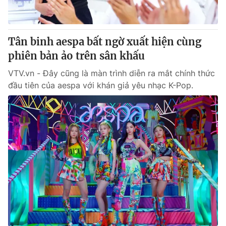
Thị trường 24h
Tấm lòng Việt
VTV4
Vươn mình bằng AI
Tân binh aespa bất ngờ xuất hiện cùng
phiên bản ảo trên sân khấu
VTV9
VTV8
VTV.vn - Đây cũng là màn trình diễn ra mắt chính thức
đầu tiên của aespa với khán giả yêu nhạc K-Pop.
Liên hệ tòa soạn
English
THỜI BÁO VTV
Theo dõi báo trên
Cơ quan chủ quản:
Đài Truyền hình Việt Nam
Cơ quan báo chí:
Thời báo VTV