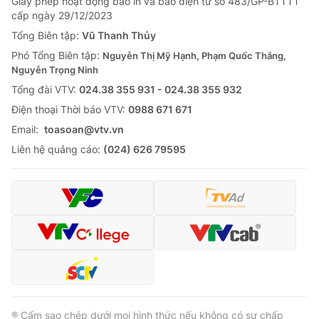
Giấy phép hoạt động báo in và báo điện tử số 483/GP-BTTTT
cấp ngày 29/12/2023
Tổng Biên tập:
Vũ Thanh Thủy
Phó Tổng Biên tập:
Nguyễn Thị Mỹ Hạnh, Phạm Quốc Thắng,
Nguyễn Trọng Ninh
Tổng đài VTV:
024.38 355 931 - 024.38 355 932
Ðiện thoại Thời báo VTV:
0988 671 671
Email:
toasoan@vtv.vn
Liên hệ quảng cáo:
(024) 626 79595
® Cấm sao chép dưới mọi hình thức nếu không có sự chấp