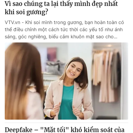
Vì sao chúng ta lại thấy mình đẹp nhất
khi soi gương?
® Cấm sao chép dưới mọi hình thức nếu không có sự chấp
VTV.vn - Khi soi mình trong gương, bạn hoàn toàn có
thuận bằng văn bản. Ghi rõ nguồn VTV.vn khi phát hành lại
thông tin từ website này.
thể điều chỉnh một cách tức thời các yếu tố như ánh
sáng, góc nghiêng, biểu cảm khuôn mặt sao cho...
Deepfake – "Mặt tối" khó kiểm soát của