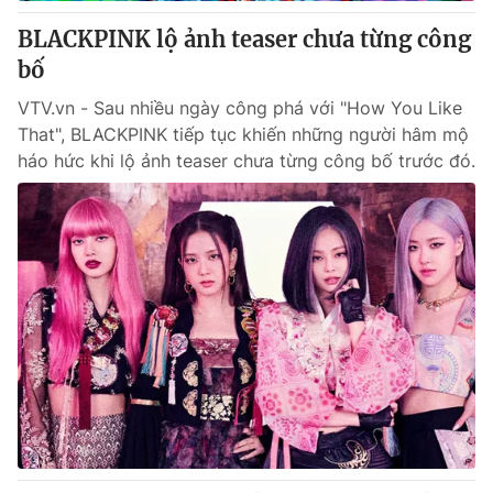
Giấy phép hoạt động báo in và báo điện tử số 483/GP-BTTTT
BLACKPINK lộ ảnh teaser chưa từng công
cấp ngày 29/12/2023
bố
Tổng Biên tập:
Vũ Thanh Thủy
Phó Tổng Biên tập:
Nguyễn Thị Mỹ Hạnh, Phạm Quốc Thắng,
VTV.vn - Sau nhiều ngày công phá với "How You Like
Nguyễn Trọng Ninh
That", BLACKPINK tiếp tục khiến những người hâm mộ
Tổng đài VTV:
024.38 355 931 - 024.38 355 932
háo hức khi lộ ảnh teaser chưa từng công bố trước đó.
Ðiện thoại Thời báo VTV:
024.66 897 897
Email:
toasoan@vtv.vn
Liên hệ quảng cáo:
024-7300.7108