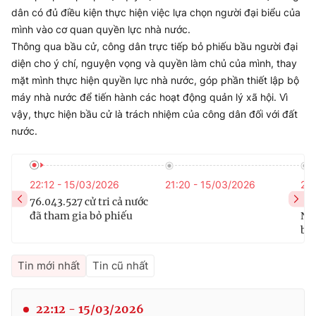
Phim VTV
dân có đủ điều kiện thực hiện việc lựa chọn người đại biểu của
Giải trí
mình vào cơ quan quyền lực nhà nước.
Hậu trường
Điện ảnh
Thông qua bầu cử, công dân trực tiếp bỏ phiếu bầu người đại
Đời sống
Nhân vật
diện cho ý chí, nguyện vọng và quyền làm chủ của mình, thay
Âm nhạc
mặt mình thực hiện quyền lực nhà nước, góp phần thiết lập bộ
Du lịch
Khán giả
Giáo dục
máy nhà nước để tiến hành các hoạt động quản lý xã hội. Vì
Sao
Làm đẹp
vậy, thực hiện bầu cử là trách nhiệm của công dân đối với đất
Giải sao mai
Tuyển sinh
nước.
Công nghệ
Chất lượng cuộc sống
Học trực tuyến
Hitech Công nghệ tương lai
Giao lưu trực tuyến
22:12 - 15/03/2026
21:20 - 15/03/2026
20:
Sản phẩm
76.043.527 cử tri cả nước
Cao
đã tham gia bỏ phiếu
Ngu
Lịch phát sóng
Thị trường
bầ
Tư vấn
Tin mới nhất
Tin cũ nhất
Chuyên mục khác
Emagazine
Podcast
22:12 - 15/03/2026