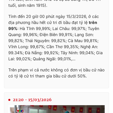
tuổi, sinh năm 1915).
Tính đến 20 giờ 00 phút ngày 15/3/2026, ở các
địa phương hầu hết cử tri đi bầu đạt tỷ lệ
trên
THỜI BÁO VTV
99%
: Hà Tĩnh 99,99%; Lai Châu: 99,97%; Tuyên
Quang: 99,96%; Điện Biên 99,91%; Lạng Sơn:
Theo dõi báo trên
99,82%; Thái Nguyên: 99,82%; Cà Mau 99,81%;
Vĩnh Long: 99,67%; Cần Thơ 99,35%; Nghệ An:
99.34%; Đà Nẵng: 99,92%; Tây Ninh: 99,04%; Gia
Cơ quan chủ quản:
Đài Truyền hình Việt Nam
Lai: 99,02%; Quảng Ngãi: 99,01%,…
Cơ quan báo chí:
Thời báo VTV
Giấy phép hoạt động báo in và báo điện tử số 483/GP-BTTTT
Trên phạm vi cả nước không có đơn vị bầu cử nào
cấp ngày 29/12/2023
có tỷ lệ cử tri tham gia bầu cử dưới 50%.
Tổng Biên tập:
Vũ Thanh Thủy
Phó Tổng Biên tập:
Nguyễn Thị Mỹ Hạnh, Phạm Quốc Thắng,
Nguyễn Trọng Ninh
21:20 - 15/03/2026
Tổng đài VTV:
024.38 355 931 - 024.38 355 932
Ðiện thoại Thời báo VTV:
024.66 897 897