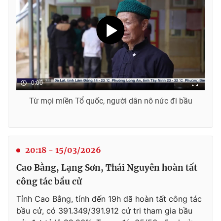
Email:
toasoan@vtv.vn
Liên hệ quảng cáo:
024-7300.7108
0:00
Từ mọi miền Tổ quốc, người dân nô nức đi bầu
20:18 - 15/03/2026
® Cấm sao chép dưới mọi hình thức nếu không có sự chấp
thuận bằng văn bản. Ghi rõ nguồn VTV.vn khi phát hành lại
Cao Bằng, Lạng Sơn, Thái Nguyên hoàn tất
thông tin từ website này.
công tác bầu cử
Tỉnh Cao Bằng, tính đến 19h đã hoàn tất công tác
bầu cử, có 391.349/391.912 cử tri tham gia bầu