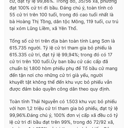
cử, đạt tỷ lệ 99,86%. Trong đó, 35/56 xã, phường
đạt 100% cử tri đi bầu. Đáng chú ý, toàn tỉnh có
55 cử tri trên 100 tuổi, trong đó cao tuổi nhất là
bà Hoàng Thị Tồng, dân tộc Mông, 119 tuổi, cư trú
tại xóm Lũng Liềm, xã Yên Thổ.
Tổng số cử tri trên địa bàn toàn tính Lạng Sơn là
615.735 người. Tỷ lệ cử tri tham gia bỏ phiếu là
615.335 cử tri, đạt tỷ lệ 99,94%; trong đó có 17
cử tri trên 100 tuổi.Ủy ban bầu cử các cấp đã
chuẩn bị 1.800 hòm phiếu phụ để Tổ bầu cử mang
đến tận nơi cho những cử tri già yếu, người
khuyết tật không thể đến khu vực bỏ phiếu vẫn
được đảm bảo quyền công dân theo quy định.
Toàn tỉnh Thái Nguyễn có 1.503 khu vực bỏ phiếu
với hơn 1,2 triệu cử tri tham gia bỏ phiếu, đạt tỷ lệ
99,96%.Đáng chú ý, 100% đơn vị cấp xã đều có tỷ
lệ cử tri đi bầu đạt trên 99%, trong đó 72/92 xã,