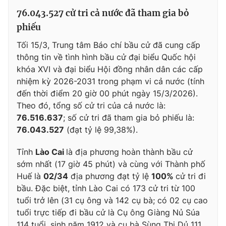
76.043.527 cử tri cả nước đã tham gia bỏ
Photo
Infographic
phiếu
Tối 15/3, Trung tâm Báo chí bầu cử đã cung cấp
Video
Shorts video
thông tin về tình hình bầu cử đại biểu Quốc hội
khóa XVI và đại biểu Hội đồng nhân dân các cấp
VTV Money
VTV Thể thao
nhiệm kỳ 2026-2031 trong phạm vi cả nước (tính
đến thời điểm 20 giờ 00 phút ngày 15/3/2026).
VTV Sức khoẻ
Bất động sản
Theo đó, tổng số cử tri của cả nước là:
76.516.637
; số cử tri đã tham gia bỏ phiếu là:
76.043.527
(đạt tỷ lệ 99,38%).
Thị trường 24h
Tấm lòng Việt
Tỉnh
Lào Cai
là địa phương hoàn thành bầu cử
VTV4
Vươn mình bằng AI
sớm nhất (17 giờ 45 phút) và cùng với Thành phố
Huế là
02/34
địa phương đạt tỷ lệ
100%
cử tri đi
bầu. Đặc biệt, tỉnh Lào Cai có 173 cử tri từ 100
VTV9
VTV8
tuổi trở lên (31 cụ ông và 142 cụ bà; có 02 cụ cao
tuổi trực tiếp đi bầu cử là Cụ ông Giàng Nủ Súa
Liên hệ tòa soạn
English
114 tuổi, sinh năm 1912 và cụ bà Sùng Thị Dủ 111