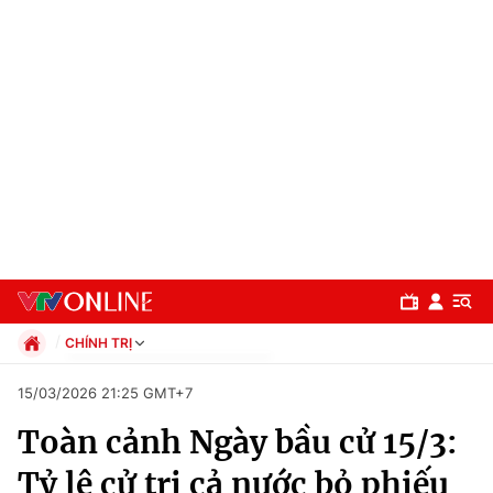
CHÍNH TRỊ
Chính trị
15/03/2026 21:25 GMT+7
Xã hội
Toàn cảnh Ngày bầu cử 15/3:
Pháp luật
Chuyên mục
Kinh tế
Tỷ lệ cử tri cả nước bỏ phiếu
Thể thao