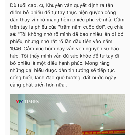
Dù tuổi cao, cụ Khuyên vẫn quyết định ra tận
điểm bỏ phiếu để tự tay thực hiện quyền công
dân thay vì nhờ mang hòm phiếu phụ về nhà. Cầm
trên tay lá phiếu của "trăm năm cuộc đời", cụ chia
sẻ: "Tôi không nhớ rõ mình đã bao nhiêu lần đi bỏ
phiếu, nhưng nhớ rất rõ lần đầu tiên vào năm
1946. Cảm xúc hôm nay vẫn vẹn nguyên sự háo
hức. Tôi thấy mình vẫn đủ sức khỏe để tự tay đi
bỏ phiếu là một điều hạnh phúc. Mong rằng
những đại biểu được dân tin tưởng sẽ tiếp tục
cống hiến, lãnh đạo quê hương, đất nước ngày
càng phát triển hơn nữa".