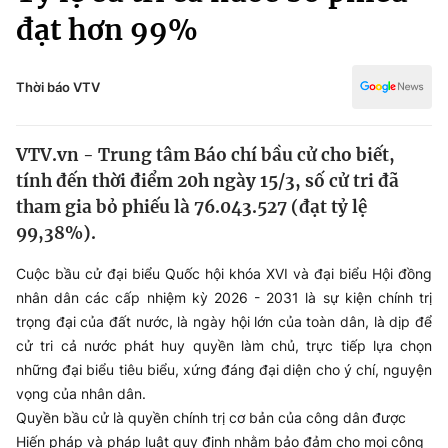
Chính trị
đạt hơn 99%
Truyền hình
Văn hóa - Giải trí
Xã hội
Y tế
Thời báo VTV
Đời sống
Pháp luật
Công nghệ
VTV.vn - Trung tâm Báo chí bầu cử cho biết,
Giáo dục
Y tế
tính đến thời điểm 20h ngày 15/3, số cử tri đã
tham gia bỏ phiếu là 76.043.527 (đạt tỷ lệ
99,38%).
Thế giới
Cuộc bầu cử đại biểu Quốc hội khóa XVI và đại biểu Hội đồng
Tin tức
Kinh tế
nhân dân các cấp nhiệm kỳ 2026 - 2031 là sự kiện chính trị
Thế giới đó đây
trọng đại của đất nước, là ngày hội lớn của toàn dân, là dịp để
Tài chính
cử tri cả nước phát huy quyền làm chủ, trực tiếp lựa chọn
Dữ liệu và đời sống
Câu chuyện quốc tế
những đại biểu tiêu biểu, xứng đáng đại diện cho ý chí, nguyện
Thị trường
vọng của nhân dân.
Truyền hình
Góc doanh nghiệp
Quyền bầu cử là quyền chính trị cơ bản của công dân được
Hiến pháp và pháp luật quy định nhằm bảo đảm cho mọi công