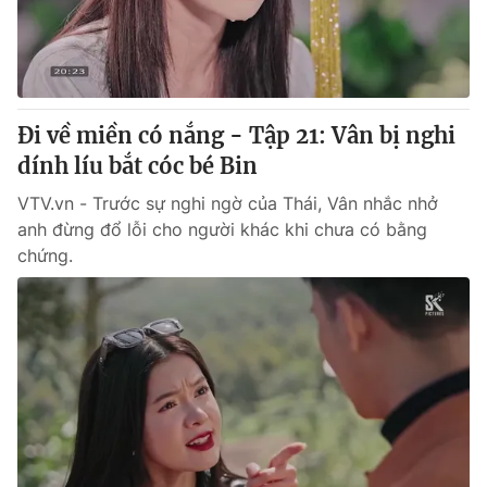
® Cấm sao chép dưới mọi hình thức nếu không có sự chấp
thuận bằng văn bản. Ghi rõ nguồn VTV.vn khi phát hành lại
thông tin từ website này.
Đi về miền có nắng - Tập 21: Vân bị nghi
dính líu bắt cóc bé Bin
VTV.vn - Trước sự nghi ngờ của Thái, Vân nhắc nhở
anh đừng đổ lỗi cho người khác khi chưa có bằng
chứng.