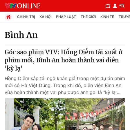
CHÍNH TRỊ
XÃ HỘI
PHÁP LUẬT
THẾ GIỚI
KINH TẾ
TRUYỀ
Bình An
Chuyên mục
Góc sao phim VTV: Hồng Diễm tái xuất ở
Chính trị
phim mới, Bình An hoàn thành vai diễn
'kỳ lạ'
Xã hội
Hồng Diễm sắp tái ngộ khán giả trong một dự án phim
mới có Hà Việt Dũng. Trong khi đó, diễn viên Bình An
Pháp luật
vừa hoàn thành một vai phụ được anh gọi là "kỳ lạ"...
Y tế
Thế giới