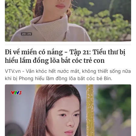
Giấy phép hoạt động báo in và báo điện tử số 483/GP-BTTTT
cấp ngày 29/12/2023
Tổng Biên tập:
Vũ Thanh Thủy
Phó Tổng Biên tập:
Nguyễn Thị Mỹ Hạnh, Phạm Quốc Thắng,
Nguyễn Trọng Ninh
Tổng đài VTV:
024.38 355 931 - 024.38 355 932
Ðiện thoại Thời báo VTV:
Đi về miền có nắng - Tập 21: Tiểu thư bị
024.66 897 897
Email:
hiểu lầm đồng lõa bắt cóc trẻ con
toasoan@vtv.vn
Liên hệ quảng cáo:
024-7300.7108
VTV.vn - Vân khóc hết nước mắt, không thiết sống nữa
khi bị Phong hiểu lầm đồng lõa bắt cóc bé Bin.