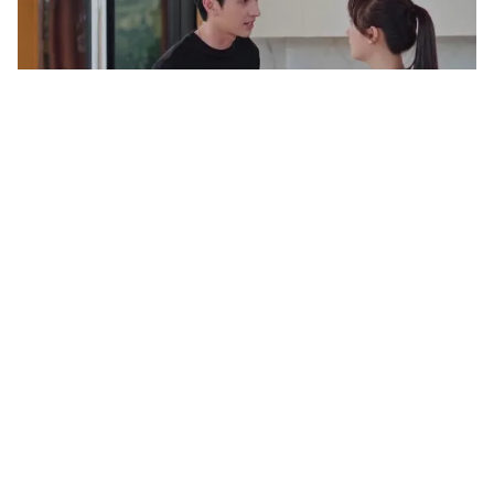
Tin mới
Video
Live
Emagazine
Trang chủ
Đi về miền có nắng - Tập 5: Phong (Bình
An) bất ngờ vì cô trợ lý cứng đầu đã có
con
VTV.vn - Không chỉ biết Dương đã có con, Phong còn
bị cô gọi là người xấu và nhắc nhở con trai tránh xa.