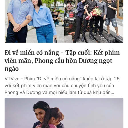
Tin tức
Kinh tế
Thế giới đó đây
Tài chính
Dữ liệu và đời sống
Câu chuyện quốc tế
Thị trường
Truyền hình
Góc doanh nghiệp
Đi về miền có nắng - Tập cuối: Kết phim
Phim VTV
viên mãn, Phong cầu hôn Dương ngọt
Giải trí
ngào
Hậu trường
Điện ảnh
Đời sống
VTV.vn - Phim "Đi về miền có nắng" khép lại ở tập 25
Nhân vật
Âm nhạc
với kết phim viên mãn với câu chuyện tình yêu của
Du lịch
Khán giả
Phong và Dương và mọi hiểu lầm từ quá khứ đến...
Giáo dục
Sao
Làm đẹp
Giải sao mai
Tuyển sinh
Công nghệ
Chất lượng cuộc sống
Học trực tuyến
Hitech Công nghệ tương lai