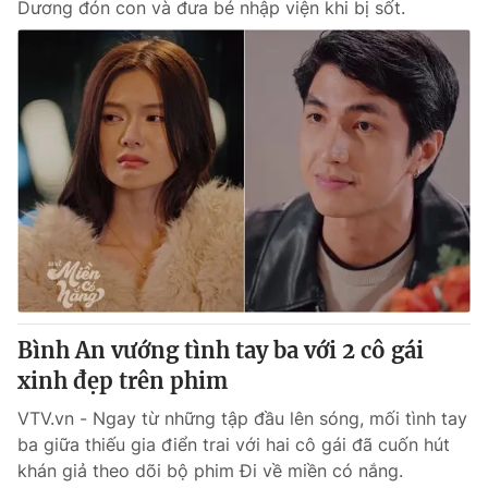
Dương đón con và đưa bé nhập viện khi bị sốt.
Bình An vướng tình tay ba với 2 cô gái
xinh đẹp trên phim
VTV.vn - Ngay từ những tập đầu lên sóng, mối tình tay
ba giữa thiếu gia điển trai với hai cô gái đã cuốn hút
khán giả theo dõi bộ phim Đi về miền có nắng.