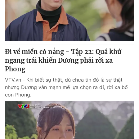
Thị trường 24h
Tấm lòng Việt
VTV4
Vươn mình bằng AI
VTV9
VTV8
Đi về miền có nắng - Tập 22: Quá khứ
Liên hệ tòa soạn
English
ngang trái khiến Dương phải rời xa
Phong
VTV.vn - Khi biết sự thật, dù chưa tin đó là sự thật
nhưng Dương vẫn mạnh mẽ lựa chọn ra đi, rời xa bố
THỜI BÁO VTV
con Phong.
Theo dõi báo trên
Cơ quan chủ quản:
Đài Truyền hình Việt Nam
Cơ quan báo chí:
Thời báo VTV