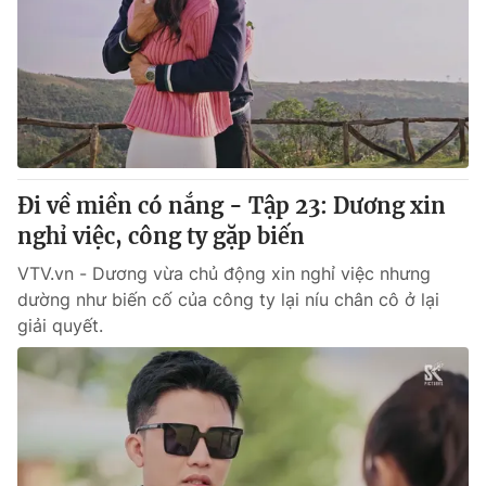
Giao lưu trực tuyến
Sản phẩm
Lịch phát sóng
Thị trường
Tư vấn
Chuyên mục khác
Emagazine
Podcast
Đi về miền có nắng - Tập 23: Dương xin
nghỉ việc, công ty gặp biến
Photo
Infographic
VTV.vn - Dương vừa chủ động xin nghỉ việc nhưng
dường như biến cố của công ty lại níu chân cô ở lại
Video
Shorts video
giải quyết.
VTV Money
VTV Thể thao
VTV Sức khoẻ
Bất động sản