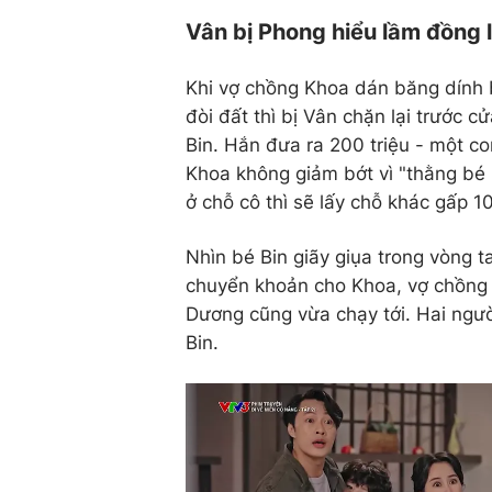
Vân bị Phong hiểu lầm đồng l
Khi vợ chồng Khoa dán băng dính 
đòi đất thì bị Vân chặn lại trước
Bin. Hắn đưa ra 200 triệu - một c
Khoa không giảm bớt vì "thằng bé l
ở chỗ cô thì sẽ lấy chỗ khác gấp 10
Nhìn bé Bin giãy giụa trong vòng t
chuyển khoản cho Khoa, vợ chồng h
Dương cũng vừa chạy tới. Hai ngườ
Bin.