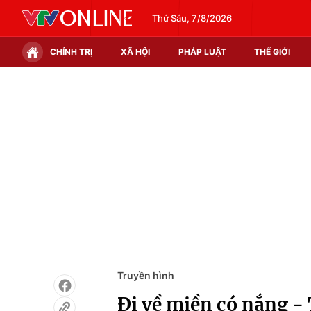
Thứ Sáu, 7/8/2026
CHÍNH TRỊ
XÃ HỘI
PHÁP LUẬT
THẾ GIỚI
Chính trị
Xã hội
Thế giới
Kinh tế
Tin tức
Tài chính
Thế giới đó đây
Thị trường
Câu chuyện quốc tế
Góc doanh nghiệp
Dữ liệu và đời sống
Truyền hình
Đi về miền có nắng - 