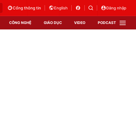
Cổng thông tin
English
Đăng nhập
CÔNG NGHỆ
GIÁO DỤC
VIDEO
PODCAST
VTV Money
VTV Thể thao
VTV Sức khoẻ
Bất động sản
Thị trường 24h
Tấm lòng Việt
Vươn mình bằng AI
VTV4
VTV8
VTV9
Lịch phát sóng
Giao lưu trực tuyến
Sự kiện