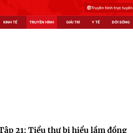
Truyền hình trực tuyến
KINH TẾ
TRUYỀN HÌNH
GIẢI TRÍ
Y TẾ
ĐỜI SỐNG
Pháp luật
Y tế
Truyền hình
Multimedia
Phim VTV
Video
Hậu trường
Shorts video
Nhân vật
Podcast
Khán giả
EMagazine
Giải sao mai
Photo
Tập 21: Tiểu thư bị hiểu lầm đồng
Infographic