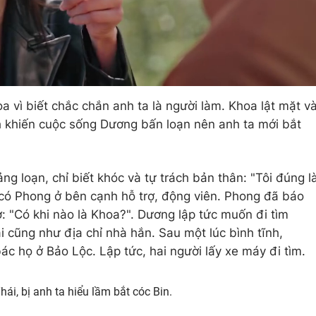
 vì biết chắc chắn anh ta là người làm. Khoa lật mặt v
h khiến cuộc sống Dương bấn loạn nên anh ta mới bắt
ng loạn, chỉ biết khóc và tự trách bản thân: "Tôi đúng l
ó Phong ở bên cạnh hỗ trợ, động viên. Phong đã báo
: "Có khi nào là Khoa?". Dương lập tức muốn đi tìm
 cũng như địa chỉ nhà hắn. Sau một lúc bình tĩnh,
c họ ở Bảo Lộc. Lập tức, hai người lấy xe máy đi tìm.
ái, bị anh ta hiểu lầm bắt cóc Bin.