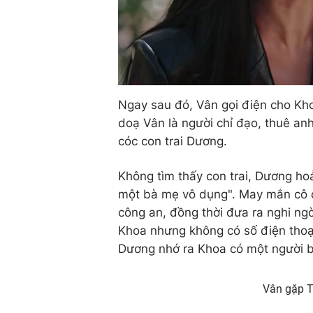
Ngay sau đó, Vân gọi điện cho Khoa
doạ Vân là người chỉ đạo, thuê an
cóc con trai Dương.
Không tìm thấy con trai, Dương hoả
một bà mẹ vô dụng". May mắn cô c
công an, đồng thời đưa ra nghi ngờ
Khoa nhưng không có số điện thoại
Dương nhớ ra Khoa có một người bá
Vân gặp Th