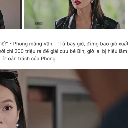
thế!" - Phong mắng Vân - "Từ bây giờ, đừng bao giờ xuấ
i chi 200 triệu ra để giải cứu bé Bin, giờ lại bị hiểu lầm
 lời oán trách của Phong.