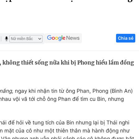
Góc ảnh
Giáo dục
Công nghệ
Chia sẻ
Tuyển sinh
Hitech Công ng
Học trực tuyến
Sản phẩm
 không thiết sống nữa khi bị Phong hiểu lầm đồng
g
Thị trường
Tư vấn
 nắng
, ngay khi nhận tin từ ông Phan, Phong (Bình An)
hau vội vã tới chỗ ông Phan để tìm cu Bin, nhưng
ái để hỏi về tung tích của Bin nhưng lại bị Thái nghi
Bản mặt của cô như một thiên thân mà hành động như
ủa Vân nhưng anh vẫn phải cảnh cáo cô không được bắt