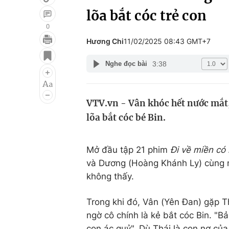
lõa bắt cóc trẻ con
0
Hương Chi
11/02/2025 08:43 GMT+7
Giải trí
Đời sống
3:38
Nghe đọc bài
Điện ảnh
Du lịch
Âm nhạc
Làm đẹp
VTV.vn - Vân khóc hết nước mắt,
Sao
Chất lượng cuộc sốn
lõa bắt cóc bé Bin.
Mở đầu tập 21 phim
Đi về miền có
và Dương (Hoàng Khánh Ly) cùng n
không thấy.
Trong khi đó, Vân (Yên Đan) gặp Th
ngờ cô chính là kẻ bắt cóc Bin. "
con ác quỷ". Dù Thái là con nợ c