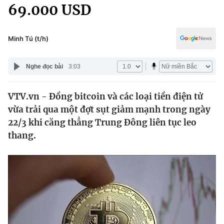
Chính trị
69.000 USD
Truyền hình
Văn hóa - Giải trí
Xã hội
Y tế
Minh Tú (t/h)
Đời sống
Pháp luật
Công nghệ
Nghe đọc bài
3:03
Giáo dục
Y tế
VTV.vn - Đồng bitcoin và các loại tiền điện tử
vừa trải qua một đợt sụt giảm mạnh trong ngày
Thế giới
22/3 khi căng thẳng Trung Đông liên tục leo
thang.
Tin tức
Kinh tế
Thế giới đó đây
Tài chính
Dữ liệu và đời sống
Câu chuyện quốc tế
Thị trường
Truyền hình
Góc doanh nghiệp