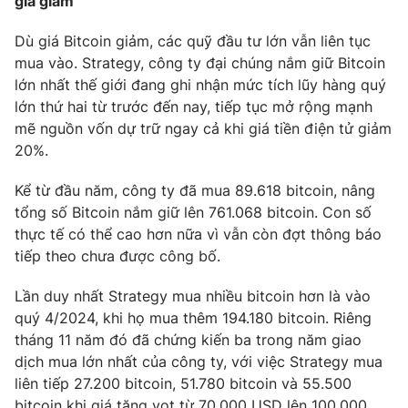
giá giảm
Dù giá Bitcoin giảm, các quỹ đầu tư lớn vẫn liên tục
mua vào. Strategy, công ty đại chúng nắm giữ Bitcoin
lớn nhất thế giới đang ghi nhận mức tích lũy hàng quý
THỜI BÁO VTV
lớn thứ hai từ trước đến nay, tiếp tục mở rộng mạnh
mẽ nguồn vốn dự trữ ngay cả khi giá tiền điện tử giảm
20%.
Theo dõi báo trên
Kể từ đầu năm, công ty đã mua 89.618 bitcoin, nâng
tổng số Bitcoin nắm giữ lên 761.068 bitcoin. Con số
Cơ quan chủ quản:
Đài Truyền hình Việt Nam
thực tế có thể cao hơn nữa vì vẫn còn đợt thông báo
Cơ quan báo chí:
Thời báo VTV
tiếp theo chưa được công bố.
Giấy phép hoạt động báo in và báo điện tử số 483/GP-BTTTT
Lần duy nhất Strategy mua nhiều bitcoin hơn là vào
cấp ngày 29/12/2023
quý 4/2024, khi họ mua thêm 194.180 bitcoin. Riêng
Tổng Biên tập:
Vũ Thanh Thủy
tháng 11 năm đó đã chứng kiến ba trong năm giao
Phó Tổng Biên tập:
Nguyễn Thị Mỹ Hạnh, Phạm Quốc Thắng,
dịch mua lớn nhất của công ty, với việc Strategy mua
Nguyễn Trọng Ninh
liên tiếp 27.200 bitcoin, 51.780 bitcoin và 55.500
Tổng đài VTV:
024.38 355 931 - 024.38 355 932
bitcoin khi giá tăng vọt từ 70.000 USD lên 100.000