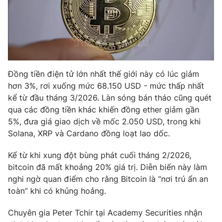
Phim VTV
Giải trí
Hậu trường
Điện ảnh
Đời sống
Nhân vật
Âm nhạc
Du lịch
Khán giả
Giáo dục
Sao
Đồng tiền điện tử lớn nhất thế giới này có lúc giảm
Làm đẹp
Giải sao mai
hơn 3%, rơi xuống mức 68.150 USD - mức thấp nhất
Tuyển sinh
Công nghệ
kể từ đầu tháng 3/2026. Làn sóng bán tháo cũng quét
Chất lượng cuộc sống
Học trực tuyến
qua các đồng tiền khác khiến đồng ether giảm gần
Hitech Công nghệ tương lai
5%, đưa giá giao dịch về mốc 2.050 USD, trong khi
Giao lưu trực tuyến
Solana, XRP và Cardano đồng loạt lao dốc.
Sản phẩm
Lịch phát sóng
Kể từ khi xung đột bùng phát cuối tháng 2/2026,
Thị trường
bitcoin đã mất khoảng 20% giá trị. Diễn biến này làm
Tư vấn
nghi ngờ quan điểm cho rằng Bitcoin là “nơi trú ẩn an
toàn” khi có khủng hoảng.
Chuyên mục khác
Emagazine
Podcast
Chuyên gia Peter Tchir tại Academy Securities nhận