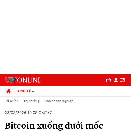
KINH TẾ
Chính trị
Tài chính
Thị trường
Góc doanh nghiệp
Xã hội
23/03/2026 10:08 GMT+7
Pháp luật
Chuyên mục
Kinh tế
Bitcoin xuống dưới mốc
Thể thao