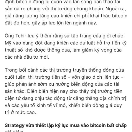
định bitcoin đang bị cuốn vào làn sóng bán tháo tài
sản rủi ro chung với thị trường chứng khoán. Ngoài ra,
Photo
Infographic
giá năng lượng tăng cao khiến chi phí khai thác bitcoin
đắt đỏ hơn, gây áp lực lớn lên ngành này.
Video
Shorts video
Ông Tchir lưu ý thêm rằng sự tập trung của giới chức
Mỹ vào xung đột đang khiến các dự luật hỗ trợ tiền kỹ
VTV Money
VTV Thể thao
thuật số khó được thông qua, làm giảm kỳ vọng của
các nhà đầu tư mới.
VTV Sức khoẻ
Bất động sản
Trong bối cảnh các thị trường truyền thống đóng cửa
cuối tuần, thị trường tiền số - vốn giao dịch liên tục -
Thị trường 24h
Tấm lòng Việt
giúp phản ánh sớm xu hướng biến động của các tài
sản khác. Diễn biến hiện nay cho thấy thị trường tiền
VTV4
Vươn mình bằng AI
điện tử đang chịu tác động từ căng thẳng địa chính trị
và các yếu tố kinh tế vĩ mô, khiến biến động giá duy
VTV9
VTV8
trì ở mức cao.
Strategy vừa thiết lập kỷ lục mua vào bitcoin bất chấp
Liên hệ tòa soạn
English