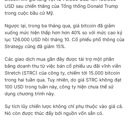
Ðiện thoại Thời báo VTV:
024.66 897 897
USD sau chiến thắng của Tổng thống Donald Trump
Email:
toasoan@vtv.vn
trong cuộc bầu cử Mỹ.
Liên hệ quảng cáo:
024-7300.7108
Ngược lại, trong ba tháng qua, giá bitcoin đã giảm
xuống mức hiện thấp hơn hơn 40% so với mức cao kỷ
lục 126.000 USD hồi tháng 10. Cổ phiếu phổ thông của
Strategy cũng đã giảm 15%.
Các giao dịch mua gần đây được tài trợ một phần
bằng doanh thu từ việc bán cổ phiếu ưu đãi vĩnh viễn
Stretch (STRC) của công ty, chiếm tới 15.000 bitcoin
trong hai tuần qua. Tuy nhiên, do giá STRC không đạt
100 USD trong tuần này, công ty hiện chưa thể sử
dụng chương trình này.
® Cấm sao chép dưới mọi hình thức nếu không có sự chấp
Sự tích lũy chiến lược không chỉ phụ thuộc vào giá cả.
thuận bằng văn bản. Ghi rõ nguồn VTV.vn khi phát hành lại
thông tin từ website này.
Nó còn được thúc đẩy bởi nguồn vốn sẵn có.