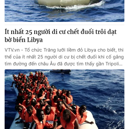
Thị trường 24h
Tấm lòng Việt
VTV4
Vươn mình bằng AI
Ít nhất 25 người di cư chết đuối trôi dạt
VTV9
VTV8
bờ biển Libya
VTV.vn - Tổ chức Trăng lưỡi liềm đỏ Libya cho biết, thi
Liên hệ tòa soạn
English
thể của ít nhất 25 người di cư bị chết đuối khi cố gắng
tìm đường đến châu Âu đã được tìm thấy gần Tripoli...
THỜI BÁO VTV
Theo dõi báo trên
Cơ quan chủ quản:
Đài Truyền hình Việt Nam
Cơ quan báo chí:
Thời báo VTV