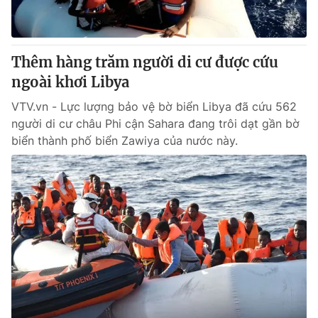
Giấy phép hoạt động báo in và báo điện tử số 483/GP-BTTTT
cấp ngày 29/12/2023
Tổng Biên tập:
Vũ Thanh Thủy
Thêm hàng trăm người di cư được cứu
Phó Tổng Biên tập:
Nguyễn Thị Mỹ Hạnh, Phạm Quốc Thắng,
ngoài khơi Libya
Nguyễn Trọng Ninh
Tổng đài VTV:
024.38 355 931 - 024.38 355 932
VTV.vn - Lực lượng bảo vệ bờ biển Libya đã cứu 562
Ðiện thoại Thời báo VTV:
024.66 897 897
người di cư châu Phi cận Sahara đang trôi dạt gần bờ
Email:
toasoan@vtv.vn
biển thành phố biển Zawiya của nước này.
Liên hệ quảng cáo:
024-7300.7108