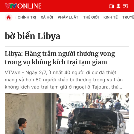
CHÍNH TRỊ
XÃ HỘI
PHÁP LUẬT
THẾ GIỚI
KINH TẾ
TRUYỀ
bờ biển Libya
Chuyên mục
Libya: Hàng trăm người thương vong
Chính trị
trong vụ không kích trại tạm giam
VTV.vn - Ngày 2/7, ít nhất 40 người di cư đã thiệt
Xã hội
mạng và hơn 80 người khác bị thương trong vụ trận
không kích vào trại tạm giữ ở ngoại ô Tajoura, thủ...
Pháp luật
Y tế
Thế giới