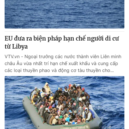
Giao lưu trực tuyến
Sản phẩm
Lịch phát sóng
Thị trường
Tư vấn
EU đưa ra biện pháp hạn chế người di cư
Chuyên mục khác
từ Libya
Emagazine
Podcast
VTV.vn - Ngoại trưởng các nước thành viên Liên minh
châu Âu vừa nhất trí hạn chế xuất khẩu và cung cấp
Photo
Infographic
các loại thuyền phao và động cơ tàu thuyền cho...
Video
Shorts video
VTV Money
VTV Thể thao
VTV Sức khoẻ
Bất động sản