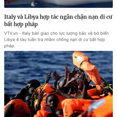
® Cấm sao chép dưới mọi hình thức nếu không có sự chấp
Italy và Libya hợp tác ngăn chặn nạn di cư
thuận bằng văn bản. Ghi rõ nguồn VTV.vn khi phát hành lại
bất hợp pháp
thông tin từ website này.
VTV.vn - Italy bàn giao cho lực lượng bảo vệ bờ biển
Libya 4 tàu tuần tra nhằm chống nạn di cư bất hợp
pháp.