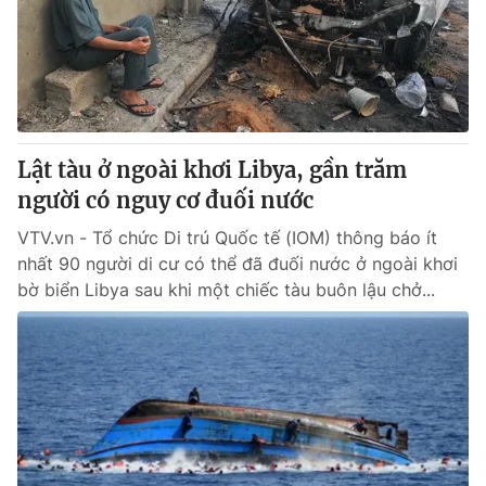
Tin tức
Kinh tế
Thế giới đó đây
Tài chính
Dữ liệu và đời sống
Câu chuyện quốc tế
Thị trường
Lật tàu ở ngoài khơi Libya, gần trăm
Truyền hình
Góc doanh nghiệp
người có nguy cơ đuối nước
Phim VTV
Giải trí
VTV.vn - Tổ chức Di trú Quốc tế (IOM) thông báo ít
Hậu trường
nhất 90 người di cư có thể đã đuối nước ở ngoài khơi
Điện ảnh
bờ biển Libya sau khi một chiếc tàu buôn lậu chở...
Đời sống
Nhân vật
Âm nhạc
Du lịch
Khán giả
Giáo dục
Sao
Làm đẹp
Giải sao mai
Tuyển sinh
Công nghệ
Chất lượng cuộc sống
Học trực tuyến
Hitech Công nghệ tương lai