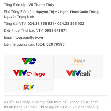
Giao lưu trực tuyến
Tổng Biên tập:
Vũ Thanh Thủy
Sản phẩm
Phó Tổng Biên tập:
Nguyễn Thị Mỹ Hạnh, Phạm Quốc Thắng,
Lịch phát sóng
Thị trường
Nguyễn Trọng Ninh
Tổng đài VTV:
024.38 355 931 - 024.38 355 932
Tư vấn
Ðiện thoại Thời báo VTV:
0988 671 671
Chuyên mục khác
Email:
toasoan@vtv.vn
Emagazine
Podcast
Liên hệ quảng cáo:
(024) 626 79595
Photo
Infographic
Video
Shorts video
VTV Money
VTV Thể thao
VTV Sức khoẻ
Bất động sản
® Cấm sao chép dưới mọi hình thức nếu không có sự chấp
thuận bằng văn bản. Ghi rõ nguồn VTV.vn khi phát hành lại