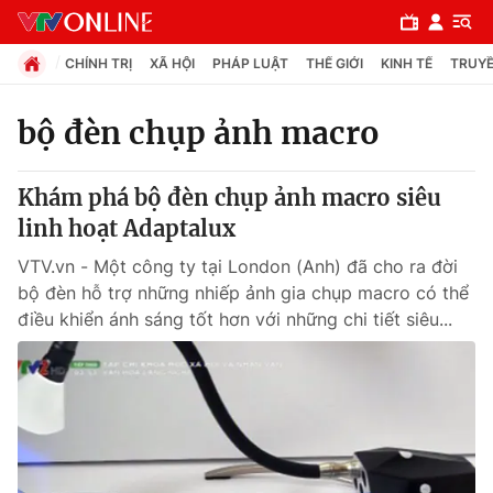
CHÍNH TRỊ
XÃ HỘI
PHÁP LUẬT
THẾ GIỚI
KINH TẾ
TRUYỀ
bộ đèn chụp ảnh macro
Chuyên mục
Khám phá bộ đèn chụp ảnh macro siêu
Chính trị
linh hoạt Adaptalux
VTV.vn - Một công ty tại London (Anh) đã cho ra đời
Xã hội
bộ đèn hỗ trợ những nhiếp ảnh gia chụp macro có thể
điều khiển ánh sáng tốt hơn với những chi tiết siêu...
Pháp luật
Y tế
Thế giới