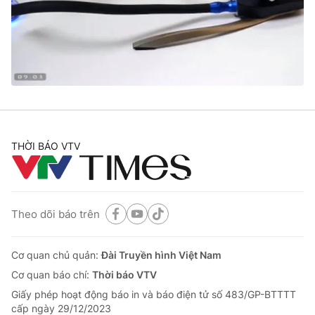
Tin tức
Kinh tế
Thế giới đó đây
Tài chính
Dữ liệu và đời sống
Câu chuyện quốc tế
Thị trường
Truyền hình
Góc doanh nghiệp
Phim VTV
THỜI BÁO VTV
Giải trí
Hậu trường
Điện ảnh
Đời sống
Nhân vật
Âm nhạc
Theo dõi báo trên
Du lịch
Khán giả
Giáo dục
Sao
Làm đẹp
Giải sao mai
Cơ quan chủ quản:
Đài Truyền hình Việt Nam
Tuyển sinh
Công nghệ
Cơ quan báo chí:
Thời báo VTV
Chất lượng cuộc sống
Học trực tuyến
Giấy phép hoạt động báo in và báo điện tử số 483/GP-BTTTT
Hitech Công nghệ tương lai
cấp ngày 29/12/2023