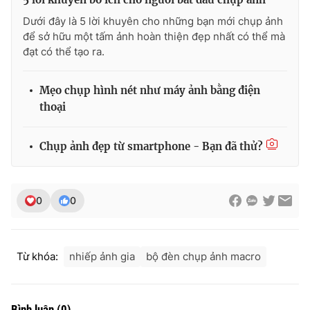
Dưới đây là 5 lời khuyên cho những bạn mới chụp ảnh
Photo
Infographic
để sở hữu một tấm ảnh hoàn thiện đẹp nhất có thể mà
đạt có thể tạo ra.
Video
Shorts video
Mẹo chụp hình nét như máy ảnh bằng điện
VTV Money
VTV Thể thao
thoại
VTV Sức khoẻ
Bất động sản
Chụp ảnh đẹp từ smartphone - Bạn đã thử?
Thị trường 24h
Tấm lòng Việt
0
0
VTV4
Vươn mình bằng AI
Từ khóa:
nhiếp ảnh gia
bộ đèn chụp ảnh macro
VTV9
VTV8
Liên hệ tòa soạn
English
Bình luận
(
0
)