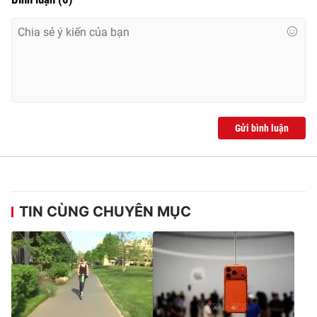
THỜI BÁO VTV
Gửi bình luận
Theo dõi báo trên
Cơ quan chủ quản:
Đài Truyền hình Việt Nam
Cơ quan báo chí:
Thời báo VTV
TIN CÙNG CHUYÊN MỤC
Giấy phép hoạt động báo in và báo điện tử số 483/GP-BTTTT
cấp ngày 29/12/2023
Tổng Biên tập:
Vũ Thanh Thủy
Phó Tổng Biên tập:
Nguyễn Thị Mỹ Hạnh, Phạm Quốc Thắng,
Nguyễn Trọng Ninh
Tổng đài VTV:
024.38 355 931 - 024.38 355 932