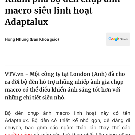
Chính trị
Truyền hình
macro siêu linh hoạt
Văn hóa - Giải trí
Xã hội
Adaptalux
Y tế
Đời sống
Pháp luật
Công nghệ
Hồng Nhung (Ban Khoa giáo)
Giáo dục
Y tế
Thế giới
VTV.vn - Một công ty tại London (Anh) đã cho
ra đời bộ đèn hỗ trợ những nhiếp ảnh gia chụp
Tin tức
Kinh tế
macro có thể điều khiển ánh sáng tốt hơn với
Thế giới đó đây
những chi tiết siêu nhỏ.
Tài chính
Dữ liệu và đời sống
Câu chuyện quốc tế
Bộ đèn chụp ảnh macro linh hoạt này có tên
Thị trường
Adaptalux. Bộ đèn có thiết kế nhỏ gọn, dễ dàng di
Truyền hình
Góc doanh nghiệp
chuyển, bao gồm các ngàm tháo lắp thay thế các
nguồn sáng
và màu sắc tuỳ theo chất liệu chụp cũng