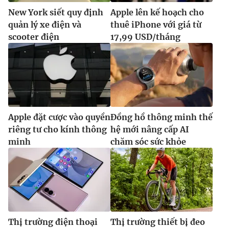
Ðiện thoại Thời báo VTV:
024.66 897 897
New York siết quy định
Apple lên kế hoạch cho
Email:
toasoan@vtv.vn
quản lý xe điện và
thuê iPhone với giá từ
Liên hệ quảng cáo:
024-7300.7108
scooter điện
17,99 USD/tháng
Apple đặt cược vào quyền
Đồng hồ thông minh thế
riêng tư cho kính thông
hệ mới nâng cấp AI
minh
chăm sóc sức khỏe
® Cấm sao chép dưới mọi hình thức nếu không có sự chấp
thuận bằng văn bản. Ghi rõ nguồn VTV.vn khi phát hành lại
thông tin từ website này.
Thị trường điện thoại
Thị trường thiết bị đeo