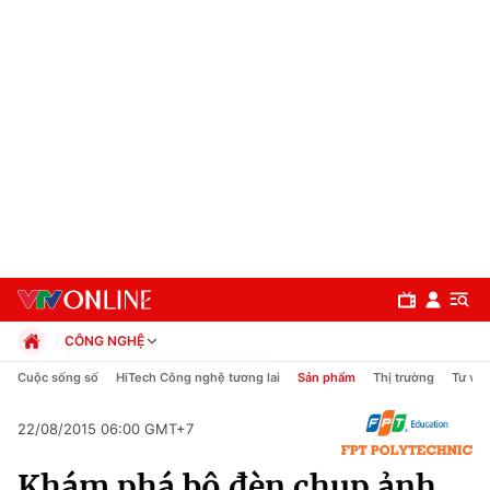
CÔNG NGHỆ
Chính trị
Cuộc sống số
HiTech Công nghệ tương lai
Sản phẩm
Thị trường
Tư vấn
Xã hội
Pháp luật
22/08/2015 06:00 GMT+7
Chuyên mục
Kinh tế
Khám phá bộ đèn chụp ảnh
Thể thao