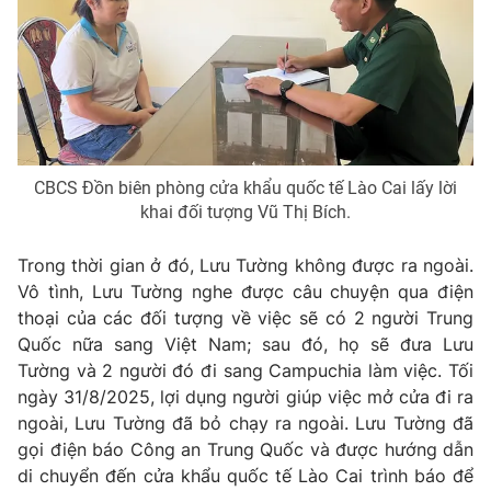
THỜI BÁO VTV
CBCS Đồn biên phòng cửa khẩu quốc tế Lào Cai lấy lời
Theo dõi báo trên
khai đối tượng Vũ Thị Bích.
Trong thời gian ở đó, Lưu Tường không được ra ngoài.
Cơ quan chủ quản:
Đài Truyền hình Việt Nam
Vô tình, Lưu Tường nghe được câu chuyện qua điện
Cơ quan báo chí:
Thời báo VTV
thoại của các đối tượng về việc sẽ có 2 người Trung
Giấy phép hoạt động báo in và báo điện tử số 483/GP-BTTTT
Quốc nữa sang Việt Nam; sau đó, họ sẽ đưa Lưu
cấp ngày 29/12/2023
Tường và 2 người đó đi sang Campuchia làm việc. Tối
Tổng Biên tập:
Vũ Thanh Thủy
ngày 31/8/2025, lợi dụng người giúp việc mở cửa đi ra
Phó Tổng Biên tập:
Nguyễn Thị Mỹ Hạnh, Phạm Quốc Thắng,
ngoài, Lưu Tường đã bỏ chạy ra ngoài. Lưu Tường đã
Nguyễn Trọng Ninh
gọi điện báo Công an Trung Quốc và được hướng dẫn
Tổng đài VTV:
024.38 355 931 - 024.38 355 932
di chuyển đến cửa khẩu quốc tế Lào Cai trình báo để