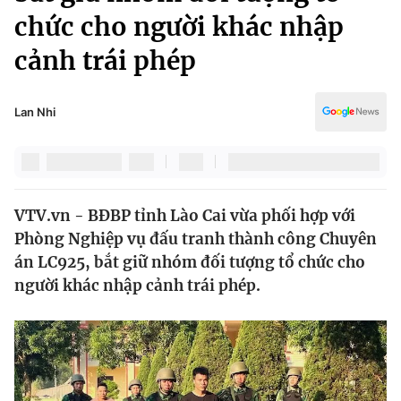
Chính trị
chức cho người khác nhập
Truyền hình
Văn hóa - Giải trí
cảnh trái phép
Xã hội
Y tế
Đời sống
Pháp luật
Lan Nhi
Công nghệ
Giáo dục
Y tế
Thế giới
VTV.vn - BĐBP tỉnh Lào Cai vừa phối hợp với
Phòng Nghiệp vụ đấu tranh thành công Chuyên
Tin tức
án LC925, bắt giữ nhóm đối tượng tổ chức cho
Kinh tế
người khác nhập cảnh trái phép.
Thế giới đó đây
Tài chính
Dữ liệu và đời sống
Câu chuyện quốc tế
Thị trường
Truyền hình
Góc doanh nghiệp