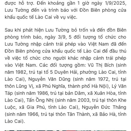
được hỗ trợ. Đến khoảng gần 1 giờ ngày 1/9/2025,
Ðiện thoại Thời báo VTV:
024.66 897 897
Lưu Tường đến và trình báo với Đồn Biên phòng cửa
Email:
toasoan@vtv.vn
khẩu quốc tế Lào Cai về vụ việc.
Liên hệ quảng cáo:
024-7300.7108
Sau khi phát hiện Lưu Tường bỏ trốn và đến đồn Biên
phòng trình báo, ngày 3/9, 5 đối tượng tổ chức cho
Lưu Tường nhập cảnh trái phép vào Việt Nam đã đến
Đồn Biên phòng cửa khẩu quốc tế Lào Cai để đầu thú
về việc tổ chức cho người khác nhập cảnh trái phép
vào Việt Nam. Các đối tượng gồm: Vũ Thị Bích (sinh
năm 1982, trú tại tổ 5 Duyên Hải, phường Lào Cai, tỉnh
Lào Cai), Nguyễn Văn Dũng (sinh năm 1972, trú tại
thôn Lũng Vị, xã Phú Nghĩa, thành phố Hà Nội), Lý Văn
Táp (sinh năm 1986, trú tại bản Dằm, xã Xuân Hòa, tỉnh
Lào Cai), Tẩn Ồng Nhị (sinh năm 2003, trú tại thôn Khe
® Cấm sao chép dưới mọi hình thức nếu không có sự chấp
Luộc, xã Gia Phú, tỉnh Lào Cai), Nguyễn Đức Thắng
thuận bằng văn bản. Ghi rõ nguồn VTV.vn khi phát hành lại
thông tin từ website này.
(sinh năm 1966, trú tại thôn Tân Thành, xã Bảo Hà, tỉnh
Lào Cai).