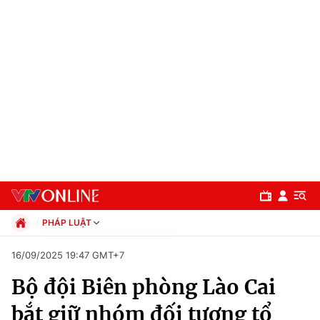
PHÁP LUẬT
Chính trị
16/09/2025 19:47 GMT+7
Xã hội
Bộ đội Biên phòng Lào Cai
Pháp luật
Chuyên mục
Kinh tế
bắt giữ nhóm đối tượng tổ
Thể thao