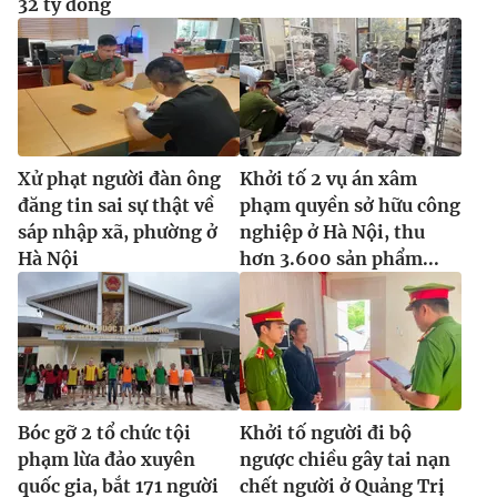
32 tỷ đồng
Xử phạt người đàn ông
Khởi tố 2 vụ án xâm
đăng tin sai sự thật về
phạm quyền sở hữu công
sáp nhập xã, phường ở
nghiệp ở Hà Nội, thu
Hà Nội
hơn 3.600 sản phẩm...
Bóc gỡ 2 tổ chức tội
Khởi tố người đi bộ
phạm lừa đảo xuyên
ngược chiều gây tai nạn
quốc gia, bắt 171 người
chết người ở Quảng Trị