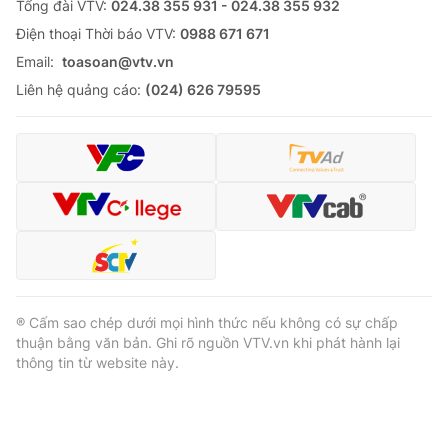
Tổng đài VTV:
024.38 355 931 - 024.38 355 932
Ðiện thoại Thời báo VTV:
0988 671 671
Email:
toasoan@vtv.vn
Liên hệ quảng cáo:
(024) 626 79595
® Cấm sao chép dưới mọi hình thức nếu không có sự chấp
thuận bằng văn bản. Ghi rõ nguồn VTV.vn khi phát hành lại
thông tin từ website này.