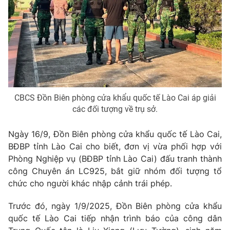
Phim VTV
Giải trí
Hậu trường
Điện ảnh
Đời sống
Nhân vật
Âm nhạc
Du lịch
Khán giả
Giáo dục
Sao
Làm đẹp
Giải sao mai
Tuyển sinh
CBCS Đồn Biên phòng cửa khẩu quốc tế Lào Cai áp giải
Công nghệ
Chất lượng cuộc sống
các đối tượng về trụ sở.
Học trực tuyến
Hitech Công nghệ tương lai
Giao lưu trực tuyến
Ngày 16/9, Đồn Biên phòng cửa khẩu quốc tế Lào Cai,
Sản phẩm
BĐBP tỉnh Lào Cai cho biết, đơn vị vừa phối hợp với
Phòng Nghiệp vụ (BĐBP tỉnh Lào Cai) đấu tranh thành
Lịch phát sóng
Thị trường
công Chuyên án LC925, bắt giữ nhóm đối tượng tổ
Tư vấn
chức cho người khác nhập cảnh trái phép.
Chuyên mục khác
Trước đó, ngày 1/9/2025, Đồn Biên phòng cửa khẩu
Emagazine
Podcast
quốc tế Lào Cai tiếp nhận trình báo của công dân