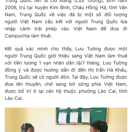
Trung Quốc tên là Liu Xiang (Lưu Tường), sinh năm
2006, trú tại huyện Kim Bình, Châu Hồng Hà, tỉnh Vân
Photo
Infographic
Nam, Trung Quốc về việc đã bị một số đối tượng
người Việt Nam cấu kết với người Trung Quốc lừa
Video
Shorts video
nhập cảnh trái phép vào Việt Nam để đưa đi
Campuchia làm thuê.
VTV Money
VTV Thể thao
Kết quả xác minh cho thấy, Lưu Tường được một
người Trung Quốc giới thiệu sang Việt Nam làm thuê
VTV Sức khoẻ
Bất động sản
với tiền lương 1 vạn nhân dân tệ/1 tháng. Lưu Tường
đồng ý và được hướng dẫn đi đến thị trấn Hà Khẩu,
Trung Quốc sẽ có người đón. Tại đây, Lưu Tường được
Thị trường 24h
Tấm lòng Việt
đưa lên thuyền, chở sang bờ sông phía Việt Nam,
được bố trí ở lại căn hộ thuộc phường Lào Cai, tỉnh
VTV4
Vươn mình bằng AI
Lào Cai.
VTV9
VTV8
Liên hệ tòa soạn
English