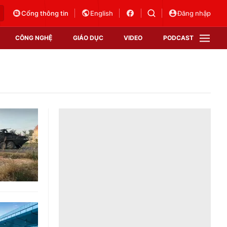
Cổng thông tin
English
Đăng nhập
CÔNG NGHỆ
GIÁO DỤC
VIDEO
PODCAST
VTV Money
VTV Thể thao
VTV Sức khoẻ
Bất động sản
Thị trường 24h
Tấm lòng Việt
Vươn mình bằng AI
VTV4
VTV8
VTV9
Lịch phát sóng
Giao lưu trực tuyến
Sự kiện