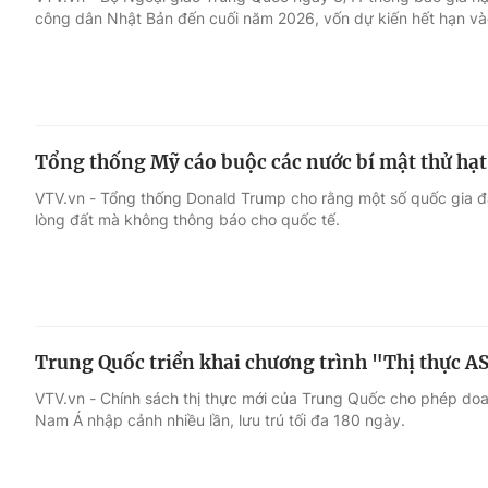
công dân Nhật Bản đến cuối năm 2026, vốn dự kiến hết hạn và
Giải trí
Đời sống
Điện ảnh
Du lịch
Tổng thống Mỹ cáo buộc các nước bí mật thử hạ
Âm nhạc
Làm đẹp
VTV.vn - Tổng thống Donald Trump cho rằng một số quốc gia đ
lòng đất mà không thông báo cho quốc tế.
Sao
Chất lượng cuộc sốn
Trung Quốc triển khai chương trình "Thị thực 
VTV.vn - Chính sách thị thực mới của Trung Quốc cho phép doa
Nam Á nhập cảnh nhiều lần, lưu trú tối đa 180 ngày.