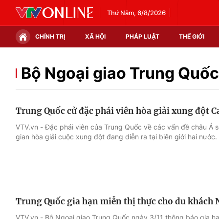
Thứ Năm, 6/8/2026
CHÍNH TRỊ
XÃ HỘI
PHÁP LUẬT
THẾ GIỚI
Chính trị
Xã hội
Bộ Ngoại giao Trung Quốc
Thế giới
Kinh tế
Trung Quốc cử đặc phái viên hòa giải xung đột 
Tin tức
Tài chính
VTV.vn - Đặc phái viên của Trung Quốc về các vấn đề châu Á s
gian hòa giải cuộc xung đột đang diễn ra tại biên giới hai nước.
Thế giới đó đây
Thị trường
Câu chuyện quốc tế
Góc doanh nghiệp
Dữ liệu và đời sống
Trung Quốc gia hạn miễn thị thực cho du khách 
VTV.vn - Bộ Ngoại giao Trung Quốc ngày 3/11 thông báo gia hạ