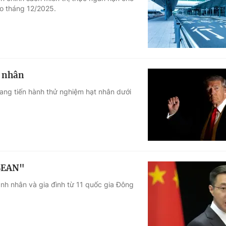
o tháng 12/2025.
Góc ảnh
Giáo dục
Công nghệ
Tuyển sinh
Hitech Công ng
t nhân
Học trực tuyến
Sản phẩm
ang tiến hành thử nghiệm hạt nhân dưới
g
Thị trường
Tư vấn
ASEAN"
nh nhân và gia đình từ 11 quốc gia Đông