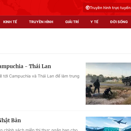
Truyền hình trực tuyến
KINH TẾ
TRUYỀN HÌNH
GIẢI TRÍ
Y TẾ
ĐỜI SỐNG
Pháp luật
Y tế
Truyền hình
Multimedia
Campuchia - Thái Lan
Phim VTV
Video
ẽ tới Campuchia và Thái Lan để làm trung
Hậu trường
Shorts video
Nhân vật
Podcast
Khán giả
EMagazine
Giải sao mai
Photo
Nhật Bản
Infographic
n chính sách miễn thị thực ngắn hạn cho