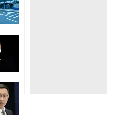
Liên hệ toà soạn
hệ tương lai