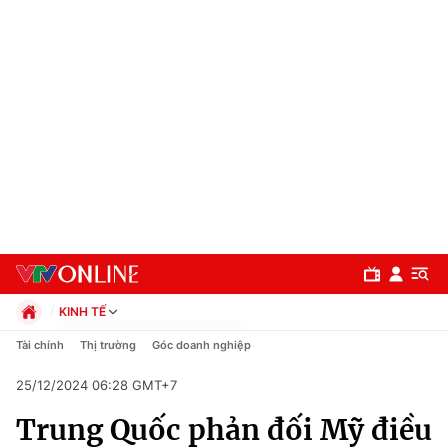
KINH TẾ
Chính trị
Tài chính
Thị trường
Góc doanh nghiệp
Xã hội
25/12/2024 06:28 GMT+7
Pháp luật
Chuyên mục
Kinh tế
Trung Quốc phản đối Mỹ điều
Thể thao