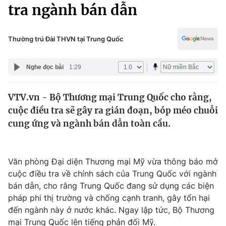
Chính trị
tra ngành bán dẫn
Truyền hình
Văn hóa - Giải trí
Xã hội
Y tế
Thường trú Đài THVN tại Trung Quốc
Đời sống
Pháp luật
Công nghệ
Nghe đọc bài
1:29
Giáo dục
Y tế
VTV.vn - Bộ Thương mại Trung Quốc cho rằng,
cuộc điều tra sẽ gây ra gián đoạn, bóp méo chuỗi
Thế giới
cung ứng và ngành bán dẫn toàn cầu.
Tin tức
Kinh tế
Thế giới đó đây
Văn phòng Đại diện Thương mại Mỹ vừa thông báo mở
Tài chính
cuộc điều tra về chính sách của Trung Quốc với ngành
Dữ liệu và đời sống
Câu chuyện quốc tế
bán dẫn, cho rằng Trung Quốc đang sử dụng các biện
Thị trường
pháp phi thị trường và chống cạnh tranh, gây tổn hại
Truyền hình
đến ngành này ở nước khác. Ngay lập tức, Bộ Thương
Góc doanh nghiệp
mại Trung Quốc lên tiếng phản đối Mỹ.