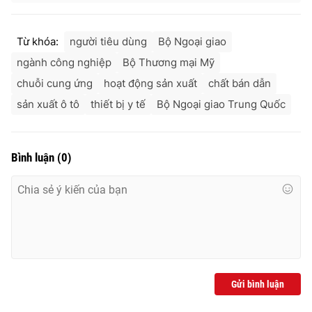
Ðiện thoại Thời báo VTV:
024.66 897 897
Email:
toasoan@vtv.vn
Từ khóa:
người tiêu dùng
Bộ Ngoại giao
Liên hệ quảng cáo:
024-7300.7108
ngành công nghiệp
Bộ Thương mại Mỹ
chuỗi cung ứng
hoạt động sản xuất
chất bán dẫn
sản xuất ô tô
thiết bị y tế
Bộ Ngoại giao Trung Quốc
Bình luận
(
0
)
® Cấm sao chép dưới mọi hình thức nếu không có sự chấp
thuận bằng văn bản. Ghi rõ nguồn VTV.vn khi phát hành lại
thông tin từ website này.
Gửi bình luận