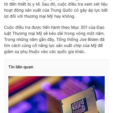
tô đến thiết bị y tế. Sau đó, cuộc điều tra xem xét liệu
Photo
Infographic
hoạt động sản xuất của Trung Quốc có gây áp lực bất
lợi đối với thương mại Mỹ hay không.
Video
Shorts video
Cuộc điều tra được tiến hành theo Mục 301 của Đạo
luật Thương mại Mỹ sẽ kéo dài trong vòng một năm.
VTV Money
VTV Thể thao
Trong những năm gần đây, Tổng thống Joe Biden đã
tìm cách củng cố năng lực sản xuất chip của Mỹ để
giảm sự phụ thuộc vào các quốc gia khác.
VTV Sức khoẻ
Bất động sản
Thị trường 24h
Tấm lòng Việt
Tin liên quan
VTV4
Vươn mình bằng AI
VTV9
VTV8
Liên hệ tòa soạn
English