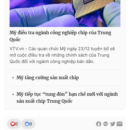
THỜI BÁO VTV
Mỹ điều tra ngành công nghiệp chip của Trung
Quốc
VTV.vn - Các quan chức Mỹ ngày 23/12 tuyên bố sẽ
mở cuộc điều tra về những chính sách của Trung
Theo dõi báo trên
Quốc đối với ngành công nghiệp bán dẫn.
Cơ quan chủ quản:
Đài Truyền hình Việt Nam
Mỹ tăng cường sản xuất chip
Cơ quan báo chí:
Thời báo VTV
Giấy phép hoạt động báo in và báo điện tử số 483/GP-BTTTT
Mỹ tiếp tục “tung đòn” hạn chế mới với ngành
cấp ngày 29/12/2023
sản xuất chip Trung Quốc
Tổng Biên tập:
Vũ Thanh Thủy
Phó Tổng Biên tập:
Nguyễn Thị Mỹ Hạnh, Phạm Quốc Thắng,
Nguyễn Trọng Ninh
0
0
Tổng đài VTV:
024.38 355 931 - 024.38 355 932