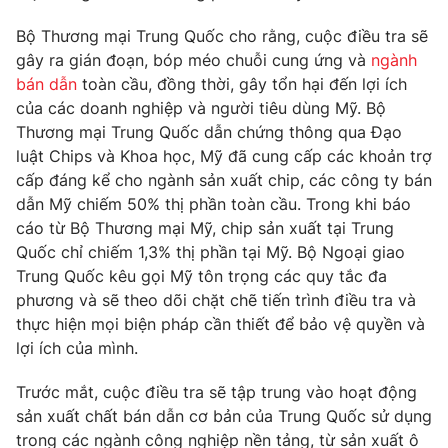
Phim VTV
Giải trí
Bộ Thương mại Trung Quốc cho rằng, cuộc điều tra sẽ
Hậu trường
gây ra gián đoạn, bóp méo chuỗi cung ứng và
ngành
Điện ảnh
Đời sống
bán dẫn
toàn cầu, đồng thời, gây tổn hại đến lợi ích
Nhân vật
Âm nhạc
của các doanh nghiệp và người tiêu dùng Mỹ. Bộ
Du lịch
Khán giả
Thương mại Trung Quốc dẫn chứng thông qua Đạo
Giáo dục
Sao
luật Chips và Khoa học, Mỹ đã cung cấp các khoản trợ
Làm đẹp
Giải sao mai
Tuyển sinh
cấp đáng kể cho ngành sản xuất chip, các công ty bán
Công nghệ
Chất lượng cuộc sống
dẫn Mỹ chiếm 50% thị phần toàn cầu. Trong khi báo
Học trực tuyến
cáo từ Bộ Thương mại Mỹ, chip sản xuất tại Trung
Hitech Công nghệ tương lai
Quốc chỉ chiếm 1,3% thị phần tại Mỹ. Bộ Ngoại giao
Giao lưu trực tuyến
Trung Quốc kêu gọi Mỹ tôn trọng các quy tắc đa
Sản phẩm
phương và sẽ theo dõi chặt chẽ tiến trình điều tra và
Lịch phát sóng
Thị trường
thực hiện mọi biện pháp cần thiết để bảo vệ quyền và
lợi ích của mình.
Tư vấn
Chuyên mục khác
Trước mắt, cuộc điều tra sẽ tập trung vào hoạt động
sản xuất chất bán dẫn cơ bản của Trung Quốc sử dụng
Emagazine
Podcast
trong các ngành công nghiệp nền tảng, từ sản xuất ô