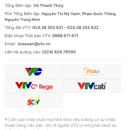
Giao lưu trực tuyến
Tổng Biên tập:
Vũ Thanh Thủy
Sản phẩm
Phó Tổng Biên tập:
Nguyễn Thị Mỹ Hạnh, Phạm Quốc Thắng,
Lịch phát sóng
Thị trường
Nguyễn Trọng Ninh
Tổng đài VTV:
024.38 355 931 - 024.38 355 932
Tư vấn
Ðiện thoại Thời báo VTV:
0988 671 671
Chuyên mục khác
Email:
toasoan@vtv.vn
Emagazine
Podcast
Liên hệ quảng cáo:
(024) 626 79595
Photo
Infographic
Video
Shorts video
VTV Money
VTV Thể thao
VTV Sức khoẻ
Bất động sản
® Cấm sao chép dưới mọi hình thức nếu không có sự chấp
thuận bằng văn bản. Ghi rõ nguồn VTV.vn khi phát hành lại