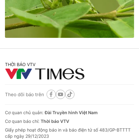
Tin tức
Kinh tế
Thế giới đó đây
Tài chính
Dữ liệu và đời sống
Câu chuyện quốc tế
Thị trường
Truyền hình
Góc doanh nghiệp
Phim VTV
THỜI BÁO VTV
Giải trí
Hậu trường
Điện ảnh
Đời sống
Nhân vật
Âm nhạc
Theo dõi báo trên
Du lịch
Khán giả
Giáo dục
Sao
Làm đẹp
Giải sao mai
Cơ quan chủ quản:
Đài Truyền hình Việt Nam
Tuyển sinh
Công nghệ
Cơ quan báo chí:
Thời báo VTV
Chất lượng cuộc sống
Học trực tuyến
Giấy phép hoạt động báo in và báo điện tử số 483/GP-BTTTT
Hitech Công nghệ tương lai
cấp ngày 29/12/2023