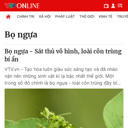
CHÍNH TRỊ
XÃ HỘI
PHÁP LUẬT
THẾ GIỚI
KINH TẾ
TRUYỀ
Bọ ngựa
Chuyên mục
Bọ ngựa - Sát thủ vô hình, loài côn trùng
Chính trị
bí ẩn
VTV.vn - Tạo hóa luôn giàu sức sáng tạo và đã nhào
Xã hội
nặn nên những sinh vật kì lạ bậc nhất thế giới. Một
trong số đó chính là bọ ngựa - loài côn trùng đầy bí...
Pháp luật
Y tế
Thế giới