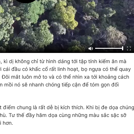
, kì dị không chỉ từ hình dáng tới tập tính kiếm ăn mà
i cái đầu có khấc cổ rất linh hoạt, bọ ngựa có thể quay
 Đôi mắt luôn mở to và có thể nhìn xa tới khoảng cách
con mồi nó sẽ nhanh chóng tiếp cận để tóm gọn đối
 điểm chung là rất dễ bị kích thích. Khi bị đe dọa chún
 thù. Tư thế đầy hăm dọa cùng những màu sắc sặc sỡ
i hơn.