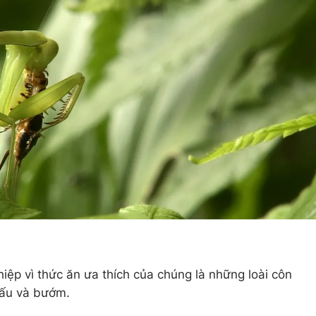
hiệp vì thức ăn ưa thích của chúng là những loài côn
hấu và bướm.