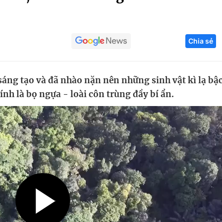
Góc ảnh
Chia sẻ
Giáo dục
Công nghệ
Tuyển sinh
Hitech Công ng
sáng tạo và đã nhào nặn nên những sinh vật kì lạ bậ
Học trực tuyến
Sản phẩm
ính là bọ ngựa - loài côn trùng đầy bí ẩn.
g
Thị trường
Tư vấn