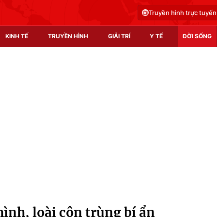
Truyền hình trực tuyến
KINH TẾ
TRUYỀN HÌNH
GIẢI TRÍ
Y TẾ
ĐỜI SỐNG
Pháp luật
Y tế
Truyền hình
Multimedia
Phim VTV
Video
Hậu trường
Shorts video
Nhân vật
Podcast
Khán giả
EMagazine
Giải sao mai
Photo
hình, loài côn trùng bí ẩn
Infographic