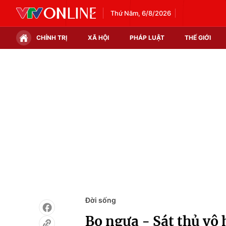
Thứ Năm, 6/8/2026
CHÍNH TRỊ
XÃ HỘI
PHÁP LUẬT
THẾ GIỚI
Chính trị
Xã hội
Thế giới
Kinh tế
Tin tức
Tài chính
Thế giới đó đây
Thị trường
Câu chuyện quốc tế
Góc doanh nghiệp
Dữ liệu và đời sống
Đời sống
Bọ ngựa - Sát thủ vô 