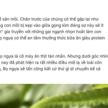
để săn mồi. Chân trước của chúng có thể gập lại như
ng con mồi bị kẹp vào giữa gọng kìm đáng sợ này sẽ ít
ếm" gia truyền với những gai ngạnh nhọn hoắt làm con
, bọ ngựa có thể an tâm thưởng thức bữa ăn giàu protein
bọ ngựa là cỗ máy ăn thịt tàn nhẫn. Nhưng dưới góc nhìn
nay đã phát hiện ra rất nhiều điều mới lạ về loài côn
, Bọ ngựa sẽ tấn công bất cứ thứ gì di chuyển kể cả