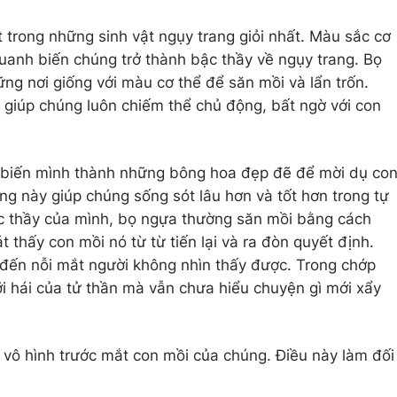
t trong những sinh vật ngụy trang giỏi nhất. Màu sắc cơ
quanh biến chúng trở thành bậc thầy về ngụy trang. Bọ
ng nơi giống với màu cơ thể để săn mồi và lẩn trốn.
ại giúp chúng luôn chiếm thể chủ động, bất ngờ với con
ại biến mình thành những bông hoa đẹp đẽ để mời dụ co
ng này giúp chúng sống sót lâu hơn và tốt hơn trong tự
ậc thầy của mình, bọ ngựa thường săn mồi bằng cách
 thấy con mồi nó từ từ tiến lại và ra đòn quyết định.
đến nỗi mắt người không nhìn thấy được. Trong chớp
i hái của tử thần mà vẫn chưa hiểu chuyện gì mới xẩy
vô hình trước mắt con mồi của chúng. Điều này làm đối