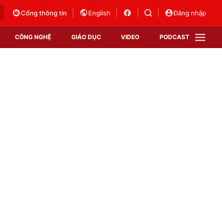
Cổng thông tin
English
Đăng nhập
CÔNG NGHỆ
GIÁO DỤC
VIDEO
PODCAST
VTV Money
VTV Thể thao
VTV Sức khoẻ
Bất động sản
Thị trường 24h
Tấm lòng Việt
Vươn mình bằng AI
VTV4
VTV8
VTV9
Lịch phát sóng
Giao lưu trực tuyến
Sự kiện