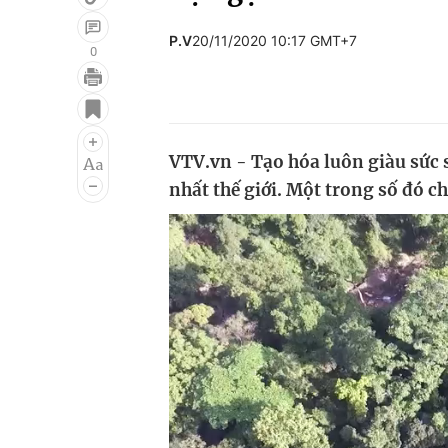
P.V
20/11/2020 10:17 GMT+7
0
Giải trí
Đời sống
Điện ảnh
Du lịch
VTV.vn - Tạo hóa luôn giàu sức 
Âm nhạc
Làm đẹp
nhất thế giới. Một trong số đó ch
Sao
Chất lượng cuộc sốn