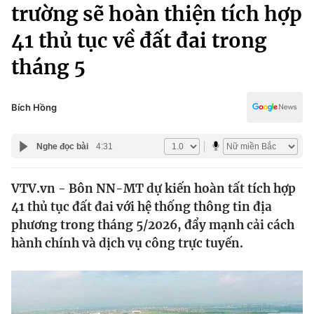
Chính trị
trường sẽ hoàn thiện tích hợp
Truyền hình
41 thủ tục về đất đai trong
Văn hóa - Giải trí
Xã hội
Y tế
tháng 5
Đời sống
Pháp luật
Công nghệ
Giáo dục
Bích Hồng
Y tế
Nghe đọc bài
4:31
Thế giới
VTV.vn - Bôn NN-MT dự kiến hoàn tất tích hợp
Tin tức
41 thủ tục đất đai với hệ thống thông tin địa
Kinh tế
Thế giới đó đây
phương trong tháng 5/2026, đẩy mạnh cải cách
Tài chính
hành chính và dịch vụ công trực tuyến.
Dữ liệu và đời sống
Câu chuyện quốc tế
Thị trường
Truyền hình
Góc doanh nghiệp