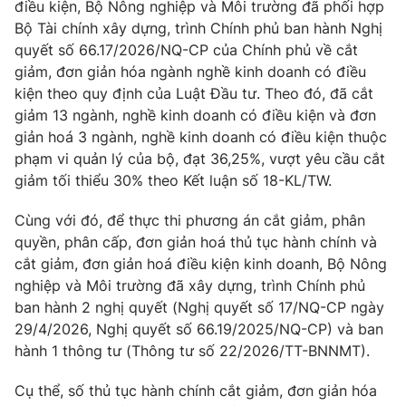
điều kiện, Bộ Nông nghiệp và Môi trường đã phối hợp
Ðiện thoại Thời báo VTV:
024.66 897 897
Bộ Tài chính xây dựng, trình Chính phủ ban hành Nghị
Email:
toasoan@vtv.vn
quyết số 66.17/2026/NQ-CP của Chính phủ về cắt
Liên hệ quảng cáo:
024-7300.7108
giảm, đơn giản hóa ngành nghề kinh doanh có điều
kiện theo quy định của Luật Đầu tư. Theo đó, đã cắt
giảm 13 ngành, nghề kinh doanh có điều kiện và đơn
giản hoá 3 ngành, nghề kinh doanh có điều kiện thuộc
phạm vi quản lý của bộ, đạt 36,25%, vượt yêu cầu cắt
giảm tối thiểu 30% theo Kết luận số 18-KL/TW.
Cùng với đó, để thực thi phương án cắt giảm, phân
quyền, phân cấp, đơn giản hoá thủ tục hành chính và
cắt giảm, đơn giản hoá điều kiện kinh doanh, Bộ Nông
nghiệp và Môi trường đã xây dựng, trình Chính phủ
ban hành 2 nghị quyết (Nghị quyết số 17/NQ-CP ngày
® Cấm sao chép dưới mọi hình thức nếu không có sự chấp
29/4/2026, Nghị quyết số 66.19/2025/NQ-CP) và ban
thuận bằng văn bản. Ghi rõ nguồn VTV.vn khi phát hành lại
hành 1 thông tư (Thông tư số 22/2026/TT-BNNMT).
thông tin từ website này.
Cụ thể, số thủ tục hành chính cắt giảm, đơn giản hóa