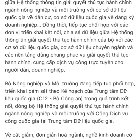
giữa Hệ thống thông tin giải quyết thủ tục hành chính
ngành nông nghiệp và môi trường với cơ sở dữ liệu
quốc gia về dân cư, cơ sở dữ liệu quốc gia về đăng ký
doanh nghiệp... Đồng thời, tiếp tục phối hợp với các
THỜI BÁO VTV
đơn vị triển khai kết nối, chia sẻ dữ liệu giữa Hệ thống
thông tin giải quyết thủ tục hành chính của bộ với các
cơ sở dữ liệu quốc gia, cơ sở dữ liệu chuyên ngành và
các nền tảng dùng chung phục vụ giải quyết thủ tục
Theo dõi báo trên
hành chính, cung cấp dịch vụ công trực tuyến cho
người dân, doanh nghiệp.
Cơ quan chủ quản:
Đài Truyền hình Việt Nam
Bộ Nông nghiệp và Môi trường đang tiếp tục phối hợp,
Cơ quan báo chí:
Thời báo VTV
triển khai bám sát theo Kế hoạch của Trung tâm Dữ
Giấy phép hoạt động báo in và báo điện tử số 483/GP-BTTTT
liệu quốc gia (C12 - Bộ Công an) trong quá trình kết
cấp ngày 29/12/2023
nối, đồng bộ Hệ thống giải quyết thủ tục hành chính
Tổng Biên tập:
Vũ Thanh Thủy
ngành nông nghiệp và môi trường với Cổng Dịch vụ
Phó Tổng Biên tập:
Nguyễn Thị Mỹ Hạnh, Phạm Quốc Thắng,
công quốc gia tại Trung tâm Dữ liệu quốc gia.
Nguyễn Trọng Ninh
Về cắt giảm, đơn giản hoá ngành, nghề kinh doanh có
Tổng đài VTV:
024.38 355 931 - 024.38 355 932