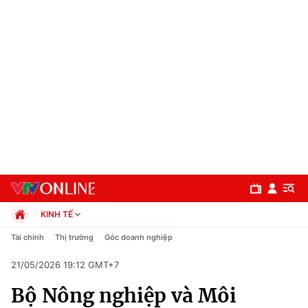
KINH TẾ
Chính trị
Tài chính
Thị trường
Góc doanh nghiệp
Xã hội
21/05/2026 19:12 GMT+7
Pháp luật
Chuyên mục
Kinh tế
Bộ Nông nghiệp và Môi
Thể thao