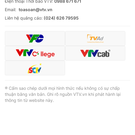
Ðiện thoại Thời báo VTV:
0988 671 671
Email:
toasoan@vtv.vn
Liên hệ quảng cáo:
(024) 626 79595
® Cấm sao chép dưới mọi hình thức nếu không có sự chấp
thuận bằng văn bản. Ghi rõ nguồn VTV.vn khi phát hành lại
thông tin từ website này.