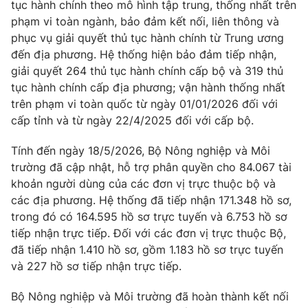
tục hành chính theo mô hình tập trung, thống nhất trên
phạm vi toàn ngành, bảo đảm kết nối, liên thông và
Photo
Infographic
phục vụ giải quyết thủ tục hành chính từ Trung ương
đến địa phương. Hệ thống hiện bảo đảm tiếp nhận,
Video
Shorts video
giải quyết 264 thủ tục hành chính cấp bộ và 319 thủ
tục hành chính cấp địa phương; vận hành thống nhất
VTV Money
VTV Thể thao
trên phạm vi toàn quốc từ ngày 01/01/2026 đối với
cấp tỉnh và từ ngày 22/4/2025 đối với cấp bộ.
VTV Sức khoẻ
Bất động sản
Tính đến ngày 18/5/2026, Bộ Nông nghiệp và Môi
trường đã cập nhật, hỗ trợ phân quyền cho 84.067 tài
Thị trường 24h
Tấm lòng Việt
khoản người dùng của các đơn vị trực thuộc bộ và
các địa phương. Hệ thống đã tiếp nhận 171.348 hồ sơ,
trong đó có 164.595 hồ sơ trực tuyến và 6.753 hồ sơ
VTV4
Vươn mình bằng AI
tiếp nhận trực tiếp. Đối với các đơn vị trực thuộc Bộ,
đã tiếp nhận 1.410 hồ sơ, gồm 1.183 hồ sơ trực tuyến
VTV9
VTV8
và 227 hồ sơ tiếp nhận trực tiếp.
Bộ Nông nghiệp và Môi trường đã hoàn thành kết nối
Liên hệ tòa soạn
English