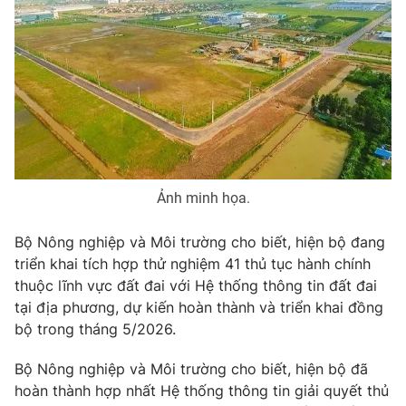
Phim VTV
Giải trí
Hậu trường
Điện ảnh
Đời sống
Nhân vật
Âm nhạc
Du lịch
Khán giả
Giáo dục
Sao
Làm đẹp
Giải sao mai
Tuyển sinh
Công nghệ
Chất lượng cuộc sống
Học trực tuyến
Ảnh minh họa.
Hitech Công nghệ tương lai
Giao lưu trực tuyến
Bộ Nông nghiệp và Môi trường cho biết, hiện bộ đang
Sản phẩm
triển khai tích hợp thử nghiệm 41 thủ tục hành chính
Lịch phát sóng
thuộc lĩnh vực đất đai với Hệ thống thông tin đất đai
Thị trường
tại địa phương, dự kiến hoàn thành và triển khai đồng
Tư vấn
bộ trong tháng 5/2026.
Chuyên mục khác
Bộ Nông nghiệp và Môi trường cho biết, hiện bộ đã
Emagazine
Podcast
hoàn thành hợp nhất Hệ thống thông tin giải quyết thủ