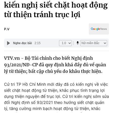
Chính trị
kiến nghị siết chặt hoạt động
Truyền hình
từ thiện tránh trục lợi
Văn hóa - Giải trí
Xã hội
Y tế
Đời sống
P.V
Pháp luật
Công nghệ
Giáo dục
Nghe đọc bài
2:15
Y tế
VTV.vn - Bộ Tài chính cho biết Nghị định
Thế giới
93/2021/NĐ-CP đã quy định khá đầy đủ về quản
Tin tức
lý từ thiện; bất cập chủ yếu do khâu thực hiện.
Kinh tế
Thế giới đó đây
Cử tri TP Hồ Chí Minh mới đây đã có kiến nghị về việc
Tài chính
Dữ liệu và đời sống
siết chặt hoạt động từ thiện, khắc phục tình trạng lợi
Câu chuyện quốc tế
Thị trường
dụng thiện nguyện để trục lợi. Cử tri kiến nghị sớm sửa
đổi Nghị định số 93/2021 theo hướng siết chặt quản
Truyền hình
Góc doanh nghiệp
lý, tăng cường minh bạch hoạt động từ thiện, khắc