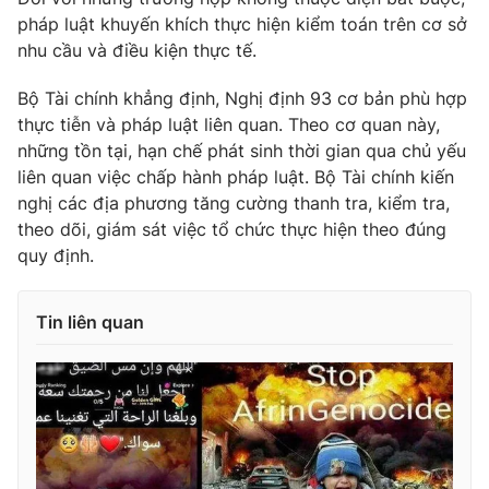
pháp luật khuyến khích thực hiện kiểm toán trên cơ sở
nhu cầu và điều kiện thực tế.
Bộ Tài chính khẳng định, Nghị định 93 cơ bản phù hợp
THỜI BÁO VTV
thực tiễn và pháp luật liên quan. Theo cơ quan này,
những tồn tại, hạn chế phát sinh thời gian qua chủ yếu
liên quan việc chấp hành pháp luật. Bộ Tài chính kiến
nghị các địa phương tăng cường thanh tra, kiểm tra,
Theo dõi báo trên
theo dõi, giám sát việc tổ chức thực hiện theo đúng
quy định.
Cơ quan chủ quản:
Đài Truyền hình Việt Nam
Cơ quan báo chí:
Thời báo VTV
Tin liên quan
Giấy phép hoạt động báo in và báo điện tử số 483/GP-BTTTT
cấp ngày 29/12/2023
Tổng Biên tập:
Vũ Thanh Thủy
Phó Tổng Biên tập:
Nguyễn Thị Mỹ Hạnh, Phạm Quốc Thắng,
Nguyễn Trọng Ninh
Tổng đài VTV:
024.38 355 931 - 024.38 355 932