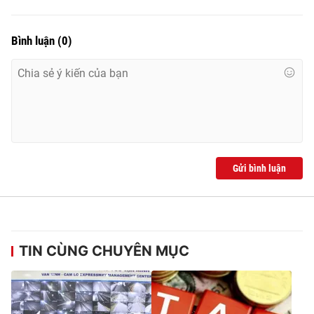
Bình luận
(
0
)
Gửi bình luận
TIN CÙNG CHUYÊN MỤC