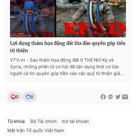
Ðiện thoại Thời báo VTV:
024.66 897 897
Email:
toasoan@vtv.vn
Liên hệ quảng cáo:
024-7300.7108
Lợi dụng thảm họa động đất lừa đảo quyên góp tiền
từ thiện
VTV.vn - Sau thảm họa động đất ở Thổ Nhĩ Kỳ và
Syria, những phần tử cơ hội đã tận dụng thời cơ lừa
người cả tin quyên góp tiền vào các quỹ từ thiện giả...
0
0
® Cấm sao chép dưới mọi hình thức nếu không có sự chấp
thuận bằng văn bản. Ghi rõ nguồn VTV.vn khi phát hành lại
thông tin từ website này.
Từ khóa:
Bộ Tài chính
mở tài khoản
Mặt trận Tổ quốc Việt Nam