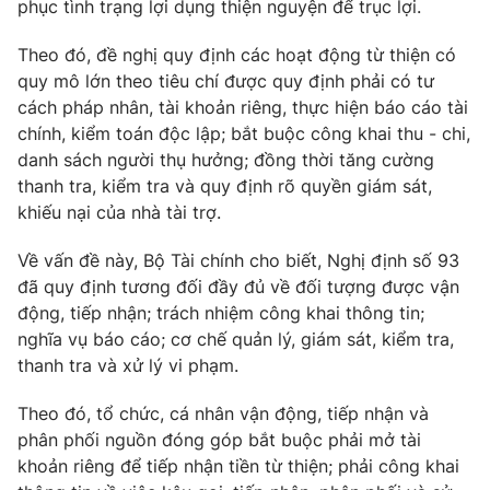
Phim VTV
phục tình trạng lợi dụng thiện nguyện để trục lợi.
Giải trí
Hậu trường
Theo đó, đề nghị quy định các hoạt động từ thiện có
Điện ảnh
quy mô lớn theo tiêu chí được quy định phải có tư
Đời sống
Nhân vật
cách pháp nhân, tài khoản riêng, thực hiện báo cáo tài
Âm nhạc
Du lịch
chính, kiểm toán độc lập; bắt buộc công khai thu - chi,
Khán giả
Giáo dục
Sao
danh sách người thụ hưởng; đồng thời tăng cường
Làm đẹp
Giải sao mai
thanh tra, kiểm tra và quy định rõ quyền giám sát,
Tuyển sinh
khiếu nại của nhà tài trợ.
Công nghệ
Chất lượng cuộc sống
Học trực tuyến
Hitech Công nghệ tương lai
Về vấn đề này, Bộ Tài chính cho biết, Nghị định số 93
Giao lưu trực tuyến
đã quy định tương đối đầy đủ về đối tượng được vận
Sản phẩm
động, tiếp nhận; trách nhiệm công khai thông tin;
nghĩa vụ báo cáo; cơ chế quản lý, giám sát, kiểm tra,
Lịch phát sóng
Thị trường
thanh tra và xử lý vi phạm.
Tư vấn
Theo đó, tổ chức, cá nhân vận động, tiếp nhận và
Chuyên mục khác
phân phối nguồn đóng góp bắt buộc phải mở tài
Emagazine
Podcast
khoản riêng để tiếp nhận tiền từ thiện; phải công khai