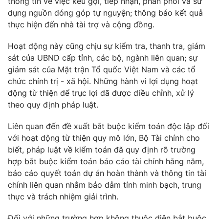
thông tin về việc kêu gọi, tiếp nhận, phân phối và sử
dụng nguồn đóng góp tự nguyện; thông báo kết quả
Photo
Infographic
thực hiện đến nhà tài trợ và cộng đồng.
Video
Shorts video
Hoạt động này cũng chịu sự kiểm tra, thanh tra, giám
sát của UBND cấp tỉnh, các bộ, ngành liên quan; sự
giám sát của Mặt trận Tổ quốc Việt Nam và các tổ
VTV Money
VTV Thể thao
chức chính trị - xã hội. Những hành vi lợi dụng hoạt
động từ thiện để trục lợi đã được điều chỉnh, xử lý
VTV Sức khoẻ
Bất động sản
theo quy định pháp luật.
Liên quan đến đề xuất bắt buộc kiểm toán độc lập đối
Thị trường 24h
Tấm lòng Việt
với hoạt động từ thiện quy mô lớn, Bộ Tài chính cho
biết, pháp luật về kiểm toán đã quy định rõ trường
VTV4
Vươn mình bằng AI
hợp bắt buộc kiểm toán báo cáo tài chính hằng năm,
báo cáo quyết toán dự án hoàn thành và thông tin tài
chính liên quan nhằm bảo đảm tính minh bạch, trung
VTV9
VTV8
thực và trách nhiệm giải trình.
Liên hệ tòa soạn
English
Đối với những trường hợp không thuộc diện bắt buộc,