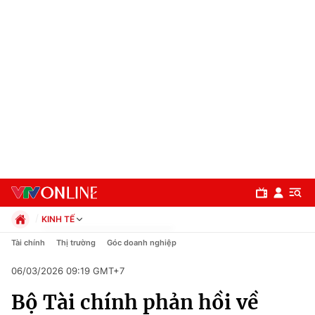
KINH TẾ
Chính trị
Tài chính
Thị trường
Góc doanh nghiệp
Xã hội
06/03/2026 09:19 GMT+7
Pháp luật
Chuyên mục
Kinh tế
Bộ Tài chính phản hồi về
Thể thao