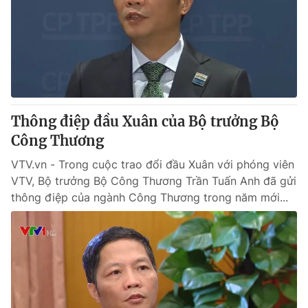
Thị trường 24h
Tấm lòng Việt
VTV4
Vươn mình bằng AI
VTV9
VTV8
Thông điệp đầu Xuân của Bộ trưởng Bộ
Liên hệ tòa soạn
English
Công Thương
VTV.vn - Trong cuộc trao đổi đầu Xuân với phóng viên
VTV, Bộ trưởng Bộ Công Thương Trần Tuấn Anh đã gửi
thông điệp của ngành Công Thương trong năm mới...
THỜI BÁO VTV
Theo dõi báo trên
Cơ quan chủ quản:
Đài Truyền hình Việt Nam