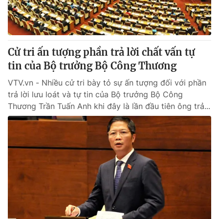
® Cấm sao chép dưới mọi hình thức nếu không có sự chấp
Cử tri ấn tượng phần trả lời chất vấn tự
thuận bằng văn bản. Ghi rõ nguồn VTV.vn khi phát hành lại
tin của Bộ trưởng Bộ Công Thương
thông tin từ website này.
VTV.vn - Nhiều cử tri bày tỏ sự ấn tượng đối với phần
trả lời lưu loát và tự tin của Bộ trưởng Bộ Công
Thương Trần Tuấn Anh khi đây là lần đầu tiên ông trả...