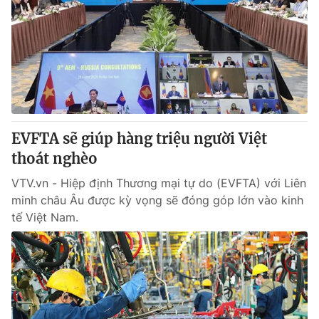
Tin tức
Kinh tế
Thế giới đó đây
Tài chính
Dữ liệu và đời sống
Câu chuyện quốc tế
Thị trường
Truyền hình
Góc doanh nghiệp
EVFTA sẽ giúp hàng triệu người Việt
Phim VTV
Giải trí
thoát nghèo
Hậu trường
Điện ảnh
VTV.vn - Hiệp định Thương mại tự do (EVFTA) với Liên
Đời sống
Nhân vật
minh châu Âu được kỳ vọng sẽ đóng góp lớn vào kinh
Âm nhạc
tế Việt Nam.
Du lịch
Khán giả
Giáo dục
Sao
Làm đẹp
Giải sao mai
Tuyển sinh
Công nghệ
Chất lượng cuộc sống
Học trực tuyến
Hitech Công nghệ tương lai