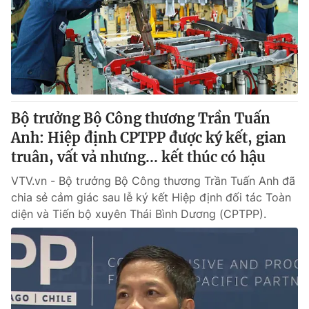
Giao lưu trực tuyến
Sản phẩm
Lịch phát sóng
Thị trường
Tư vấn
Chuyên mục khác
Emagazine
Podcast
Bộ trưởng Bộ Công thương Trần Tuấn
Anh: Hiệp định CPTPP được ký kết, gian
truân, vất vả nhưng... kết thúc có hậu
Photo
Infographic
VTV.vn - Bộ trưởng Bộ Công thương Trần Tuấn Anh đã
Video
Shorts video
chia sẻ cảm giác sau lễ ký kết Hiệp định đối tác Toàn
diện và Tiến bộ xuyên Thái Bình Dương (CPTPP).
VTV Money
VTV Thể thao
VTV Sức khoẻ
Bất động sản