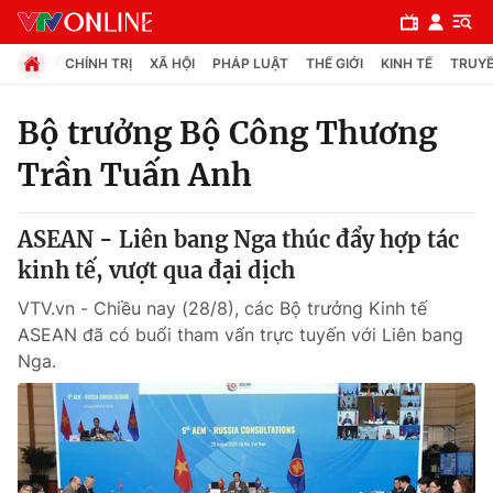
CHÍNH TRỊ
XÃ HỘI
PHÁP LUẬT
THẾ GIỚI
KINH TẾ
TRUYỀ
Bộ trưởng Bộ Công Thương
Trần Tuấn Anh
Chuyên mục
Chính trị
ASEAN - Liên bang Nga thúc đẩy hợp tác
kinh tế, vượt qua đại dịch
Xã hội
VTV.vn - Chiều nay (28/8), các Bộ trưởng Kinh tế
ASEAN đã có buổi tham vấn trực tuyến với Liên bang
Pháp luật
Nga.
Y tế
Thế giới