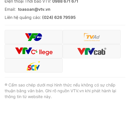
Ðiện thoại Thời báo VTV:
0988 671 671
Email:
toasoan@vtv.vn
Liên hệ quảng cáo:
(024) 626 79595
® Cấm sao chép dưới mọi hình thức nếu không có sự chấp
thuận bằng văn bản. Ghi rõ nguồn VTV.vn khi phát hành lại
thông tin từ website này.