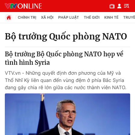
CHÍNH TRỊ
XÃ HỘI
PHÁP LUẬT
THẾ GIỚI
KINH TẾ
TRUYỀ
Bộ trưởng Quốc phòng NATO
Chuyên mục
Bộ trưởng Bộ Quốc phòng NATO họp về
Chính trị
tình hình Syria
VTV.vn - Những quyết định đơn phương của Mỹ và
Xã hội
Thổ Nhĩ Kỳ liên quan đến vùng đệm ở phía Bắc Syria
đang gây chia rẽ lớn giữa các nước thành viên NATO.
Pháp luật
Y tế
Thế giới