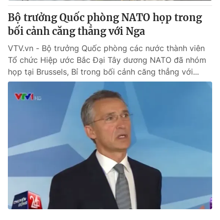
Cơ quan báo chí:
Thời báo VTV
Bộ trưởng Quốc phòng NATO họp trong
Giấy phép hoạt động báo in và báo điện tử số 483/GP-BTTTT
bối cảnh căng thẳng với Nga
cấp ngày 29/12/2023
VTV.vn - Bộ trưởng Quốc phòng các nước thành viên
Tổng Biên tập:
Vũ Thanh Thủy
Tổ chức Hiệp ước Bắc Đại Tây dương NATO đã nhóm
Phó Tổng Biên tập:
Nguyễn Thị Mỹ Hạnh, Phạm Quốc Thắng,
họp tại Brussels, Bỉ trong bối cảnh căng thẳng với...
Nguyễn Trọng Ninh
Tổng đài VTV:
024.38 355 931 - 024.38 355 932
Ðiện thoại Thời báo VTV:
024.66 897 897
Email:
toasoan@vtv.vn
Liên hệ quảng cáo:
024-7300.7108