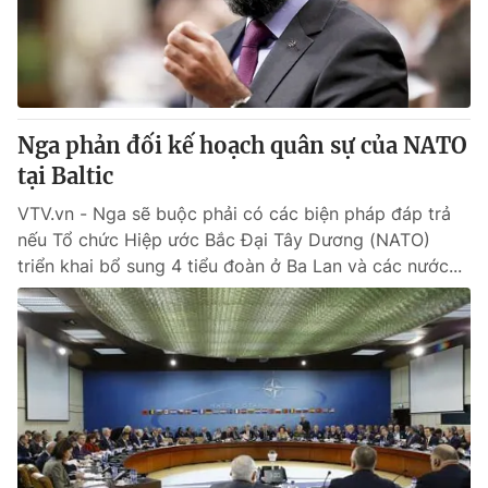
Giao lưu trực tuyến
Sản phẩm
Lịch phát sóng
Thị trường
Tư vấn
Nga phản đối kế hoạch quân sự của NATO
Chuyên mục khác
tại Baltic
Emagazine
Podcast
VTV.vn - Nga sẽ buộc phải có các biện pháp đáp trả
nếu Tổ chức Hiệp ước Bắc Đại Tây Dương (NATO)
Photo
Infographic
triển khai bổ sung 4 tiểu đoàn ở Ba Lan và các nước...
Video
Shorts video
VTV Money
VTV Thể thao
VTV Sức khoẻ
Bất động sản