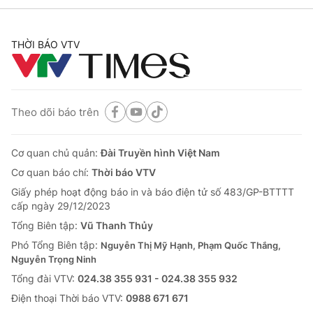
THỜI BÁO VTV
® Cấm sao chép dưới mọi hình thức nếu không có sự chấp
thuận bằng văn bản. Ghi rõ nguồn VTV.vn khi phát hành lại
thông tin từ website này.
Theo dõi báo trên
Cơ quan chủ quản:
Đài Truyền hình Việt Nam
Cơ quan báo chí:
Thời báo VTV
Giấy phép hoạt động báo in và báo điện tử số 483/GP-BTTTT
cấp ngày 29/12/2023
Tổng Biên tập:
Vũ Thanh Thủy
Phó Tổng Biên tập:
Nguyễn Thị Mỹ Hạnh, Phạm Quốc Thắng,
Nguyễn Trọng Ninh
Tổng đài VTV:
024.38 355 931 - 024.38 355 932
Ðiện thoại Thời báo VTV:
0988 671 671