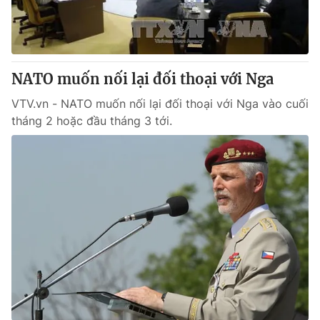
Thị trường 24h
Tấm lòng Việt
VTV4
Vươn mình bằng AI
NATO muốn nối lại đối thoại với Nga
VTV9
VTV8
VTV.vn - NATO muốn nối lại đối thoại với Nga vào cuối
tháng 2 hoặc đầu tháng 3 tới.
Liên hệ tòa soạn
English
THỜI BÁO VTV
Theo dõi báo trên
Cơ quan chủ quản:
Đài Truyền hình Việt Nam