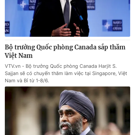
Tin tức
Kinh tế
Thế giới đó đây
Tài chính
Dữ liệu và đời sống
Câu chuyện quốc tế
Thị trường
Bộ trưởng Quốc phòng Canada sắp thăm
Truyền hình
Góc doanh nghiệp
Việt Nam
Phim VTV
Giải trí
VTV.vn - Bộ trưởng Quốc phòng Canada Harjit S.
Hậu trường
Sajjan sẽ có chuyến thăm làm việc tại Singapore, Việt
Điện ảnh
Nam và Bỉ từ 1-8/6.
Đời sống
Nhân vật
Âm nhạc
Du lịch
Khán giả
Giáo dục
Sao
Làm đẹp
Giải sao mai
Tuyển sinh
Công nghệ
Chất lượng cuộc sống
Học trực tuyến
Hitech Công nghệ tương lai