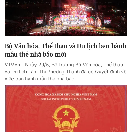
Tin tức
Kinh tế
Thế giới đó đây
Tài chính
Dữ liệu và đời sống
Câu chuyện quốc tế
Thị trường
Bộ Văn hóa, Thể thao và Du lịch ban hành
Truyền hình
Góc doanh nghiệp
mẫu thẻ nhà báo mới
Phim VTV
Giải trí
VTV.vn - Ngày 29/5, Bộ trưởng Bộ Văn hóa, Thể thao
Hậu trường
và Du lịch Lâm Thị Phương Thanh đã có Quyết định về
Điện ảnh
việc ban hành mẫu thẻ nhà báo.
Đời sống
Nhân vật
Âm nhạc
Du lịch
Khán giả
Giáo dục
Sao
Làm đẹp
Giải sao mai
Tuyển sinh
Công nghệ
Chất lượng cuộc sống
Học trực tuyến
Hitech Công nghệ tương lai