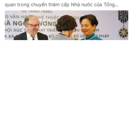
quan trong chuyến thăm cấp Nhà nước của Tổng...
Tin mới
Video
Live
Emagazine
Trang chủ
Phát huy vai trò cộng đồng: Nền tảng để
bảo vệ và phát triển bền vững Di sản thế
giới
VTV.vn - Các chuyên gia Việt Nam và quốc tế đã cùng
thảo luận, nhấn mạnh vai trò then chốt của cộng đồng