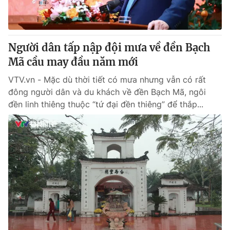
® Cấm sao chép dưới mọi hình thức nếu không có sự chấp
thuận bằng văn bản. Ghi rõ nguồn VTV.vn khi phát hành lại
Người dân tấp nập đội mưa về đền Bạch
thông tin từ website này.
Mã cầu may đầu năm mới
VTV.vn - Mặc dù thời tiết có mưa nhưng vẫn có rất
đông người dân và du khách về đền Bạch Mã, ngôi
đền linh thiêng thuộc “tứ đại đền thiêng” để thắp...