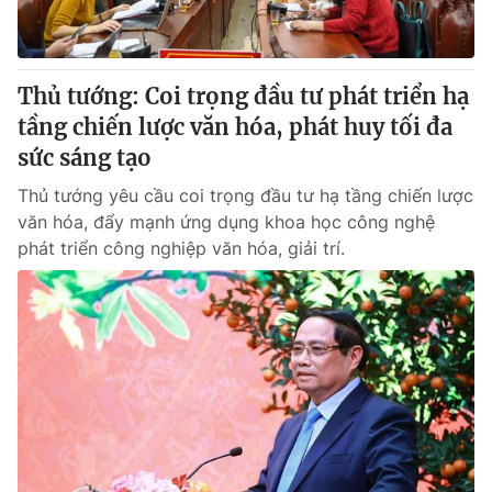
Giấy phép hoạt động báo in và báo điện tử số 483/GP-BTTTT
cấp ngày 29/12/2023
Tổng Biên tập:
Vũ Thanh Thủy
Thủ tướng: Coi trọng đầu tư phát triển hạ
Phó Tổng Biên tập:
Nguyễn Thị Mỹ Hạnh, Phạm Quốc Thắng,
tầng chiến lược văn hóa, phát huy tối đa
Nguyễn Trọng Ninh
Tổng đài VTV:
sức sáng tạo
024.38 355 931 - 024.38 355 932
Ðiện thoại Thời báo VTV:
024.66 897 897
Thủ tướng yêu cầu coi trọng đầu tư hạ tầng chiến lược
Email:
toasoan@vtv.vn
văn hóa, đẩy mạnh ứng dụng khoa học công nghệ
Liên hệ quảng cáo:
024-7300.7108
phát triển công nghiệp văn hóa, giải trí.