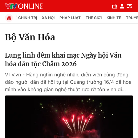
CHÍNH TRỊ
XÃ HỘI
PHÁP LUẬT
THẾ GIỚI
KINH TẾ
TRUYỀ
Bộ Văn Hóa
Chuyên mục
Lung linh đêm khai mạc Ngày hội Văn
Chính trị
hóa dân tộc Chăm 2026
VTV.vn - Hàng nghìn nghệ nhân, diễn viên cùng đông
Xã hội
đảo người dân đã hội tụ tại Quảng trường 16/4 để hòa
mình vào không gian nghệ thuật rực rỡ tôn vinh di...
Pháp luật
Y tế
Thế giới