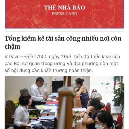
Giao lưu trực tuyến
Sản phẩm
Lịch phát sóng
Thị trường
Tư vấn
Tổng kiểm kê tài sản công nhiều nơi còn
Chuyên mục khác
chậm
Emagazine
Podcast
VTV.vn - Đến 17h00 ngày 26/3, tiến độ triển khai của
các Bộ, cơ quan trung ương và địa phương còn một
Photo
Infographic
số nội dung cần khẩn trương hoàn thiện.
Video
Shorts video
VTV Money
VTV Thể thao
VTV Sức khoẻ
Bất động sản