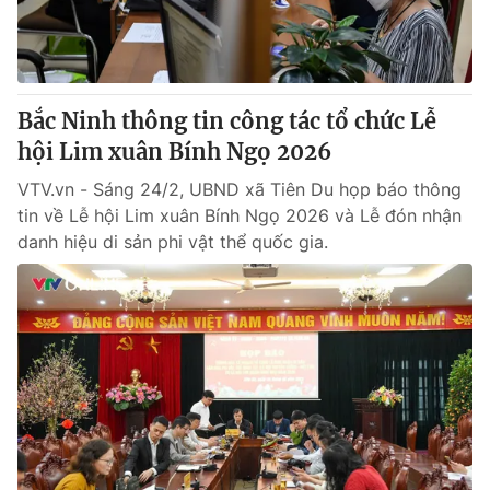
Thị trường 24h
Tấm lòng Việt
VTV4
Vươn mình bằng AI
Bắc Ninh thông tin công tác tổ chức Lễ
VTV9
VTV8
hội Lim xuân Bính Ngọ 2026
VTV.vn - Sáng 24/2, UBND xã Tiên Du họp báo thông
Liên hệ tòa soạn
English
tin về Lễ hội Lim xuân Bính Ngọ 2026 và Lễ đón nhận
danh hiệu di sản phi vật thể quốc gia.
THỜI BÁO VTV
Theo dõi báo trên
Cơ quan chủ quản:
Đài Truyền hình Việt Nam
Cơ quan báo chí:
Thời báo VTV