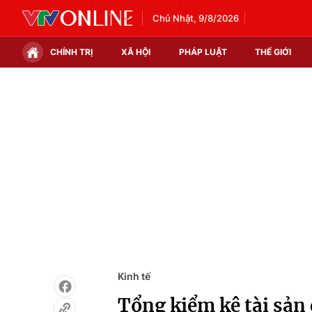
Chủ Nhật, 9/8/2026
CHÍNH TRỊ
XÃ HỘI
PHÁP LUẬT
THẾ GIỚI
Chính trị
Xã hội
Thế giới
Kinh tế
Tin tức
Tài chính
Thế giới đó đây
Thị trường
Câu chuyện quốc tế
Góc doanh nghiệp
Dữ liệu và đời sống
Kinh tế
Tổng kiểm kê tài sản