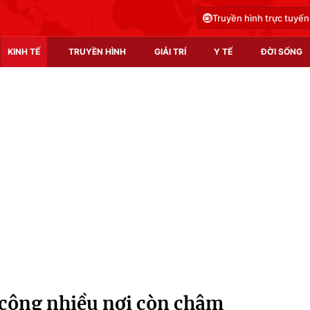
Truyền hình trực tuyến
KINH TẾ
TRUYỀN HÌNH
GIẢI TRÍ
Y TẾ
ĐỜI SỐNG
Pháp luật
Y tế
Truyền hình
Multimedia
Phim VTV
Video
Hậu trường
Shorts video
Nhân vật
Podcast
Khán giả
EMagazine
Giải sao mai
Photo
 công nhiều nơi còn chậm
Infographic