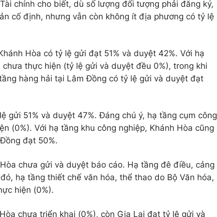
 Tài chính cho biết, dù số lượng đối tượng phải đăng ký,
sản cố định, nhưng vẫn còn không ít địa phương có tỷ lệ
 Khánh Hòa có tỷ lệ gửi đạt 51% và duyệt 42%. Với hạ
 chưa thực hiện (tỷ lệ gửi và duyệt đều 0%), trong khi
ầng hàng hải tại Lâm Đồng có tỷ lệ gửi và duyệt đạt
ỷ lệ gửi 51% và duyệt 47%. Đáng chú ý, hạ tầng cụm công
iện (0%). Với hạ tầng khu công nghiệp, Khánh Hòa cũng
 Đồng đạt 50%.
h Hòa chưa gửi và duyệt báo cáo. Hạ tầng đê điều, cảng
đó, hạ tầng thiết chế văn hóa, thể thao do Bộ Văn hóa,
hực hiện (0%).
òa chưa triển khai (0%), còn Gia Lai đạt tỷ lệ gửi và