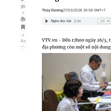
Thùy Dương
27/03/2026 20:58 GMT+7
0
3:34
Nghe đọc bài
Giải trí
Đời sống
Điện ảnh
Du lịch
VTV.vn - Đến 17h00 ngày 26/3, ti
Âm nhạc
Làm đẹp
địa phương còn một số nội dung
Sao
Chất lượng cuộc sốn