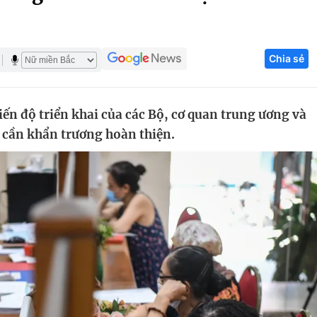
Góc ảnh
Chia sẻ
Giáo dục
Công nghệ
Tuyển sinh
Hitech Công ng
ến độ triển khai của các Bộ, cơ quan trung ương và
Học trực tuyến
Sản phẩm
 cần khẩn trương hoàn thiện.
g
Thị trường
Tư vấn