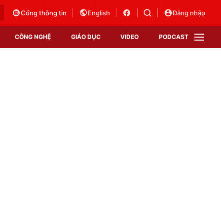
Cổng thông tin
English
Đăng nhập
CÔNG NGHỆ
GIÁO DỤC
VIDEO
PODCAST
VTV Money
VTV Thể thao
VTV Sức khoẻ
Bất động sản
Thị trường 24h
Tấm lòng Việt
Vươn mình bằng AI
VTV4
VTV8
VTV9
Lịch phát sóng
Giao lưu trực tuyến
Sự kiện