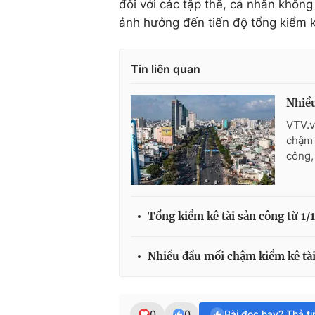
đối với các tập thể, cá nhân khôn
ảnh hưởng đến tiến độ tổng kiểm 
Tin liên quan
Nhiều
VTV.v
chậm 
công,
Tổng kiểm kê tài sản công từ 1/
Nhiều đầu mối chậm kiểm kê tài
0
0
Bài đọc hay? Thả t