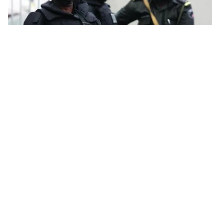
Tin mới
Video
Live
Emagazine
Trang chủ
Nigeria giải cứu gần 180 con tin bị Boko
Haram giam giữ
VTV.vn - Tối qua, quân đội Nigeria thông báo đã giải
cứu được 178 con tin bị nhóm phiến quân Boko Haram
bắt cóc.