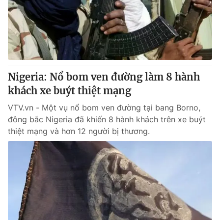
Tin tức
Kinh tế
Thế giới đó đây
Tài chính
Dữ liệu và đời sống
Câu chuyện quốc tế
Thị trường
Nigeria: Nổ bom ven đường làm 8 hành
Truyền hình
Góc doanh nghiệp
khách xe buýt thiệt mạng
Phim VTV
Giải trí
VTV.vn - Một vụ nổ bom ven đường tại bang Borno,
Hậu trường
đông bắc Nigeria đã khiến 8 hành khách trên xe buýt
Điện ảnh
thiệt mạng và hơn 12 người bị thương.
Đời sống
Nhân vật
Âm nhạc
Du lịch
Khán giả
Giáo dục
Sao
Làm đẹp
Giải sao mai
Tuyển sinh
Công nghệ
Chất lượng cuộc sống
Học trực tuyến
Hitech Công nghệ tương lai