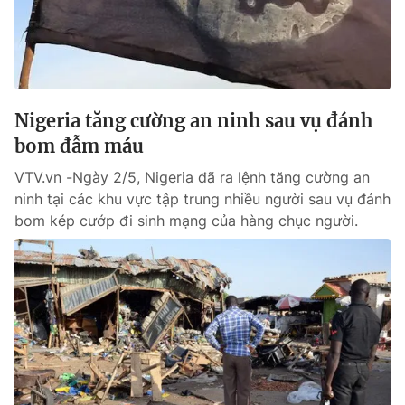
Giao lưu trực tuyến
Sản phẩm
Lịch phát sóng
Thị trường
Tư vấn
Nigeria tăng cường an ninh sau vụ đánh
Chuyên mục khác
bom đẫm máu
Emagazine
Podcast
VTV.vn -Ngày 2/5, Nigeria đã ra lệnh tăng cường an
ninh tại các khu vực tập trung nhiều người sau vụ đánh
Photo
Infographic
bom kép cướp đi sinh mạng của hàng chục người.
Video
Shorts video
VTV Money
VTV Thể thao
VTV Sức khoẻ
Bất động sản