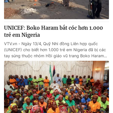
Thị trường 24h
Tấm lòng Việt
VTV4
Vươn mình bằng AI
UNICEF: Boko Haram bắt cóc hơn 1.000
VTV9
VTV8
trẻ em Nigeria
VTV.vn - Ngày 13/4, Quỹ Nhi đồng Liên hợp quốc
Liên hệ tòa soạn
English
(UNICEF) cho biết hơn 1.000 trẻ em Nigeria đã bị các
tay súng thuộc nhóm Hồi giáo vũ trang Boko Haram...
THỜI BÁO VTV
Theo dõi báo trên
Cơ quan chủ quản:
Đài Truyền hình Việt Nam
Cơ quan báo chí:
Thời báo VTV