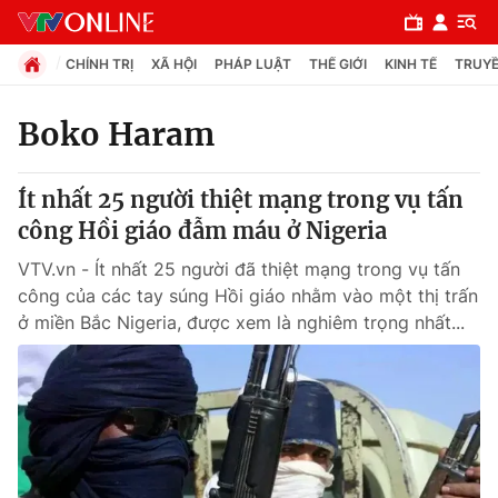
CHÍNH TRỊ
XÃ HỘI
PHÁP LUẬT
THẾ GIỚI
KINH TẾ
TRUYỀ
Boko Haram
Chuyên mục
Ít nhất 25 người thiệt mạng trong vụ tấn
Chính trị
công Hồi giáo đẫm máu ở Nigeria
VTV.vn - Ít nhất 25 người đã thiệt mạng trong vụ tấn
Xã hội
công của các tay súng Hồi giáo nhằm vào một thị trấn
ở miền Bắc Nigeria, được xem là nghiêm trọng nhất...
Pháp luật
Y tế
Thế giới