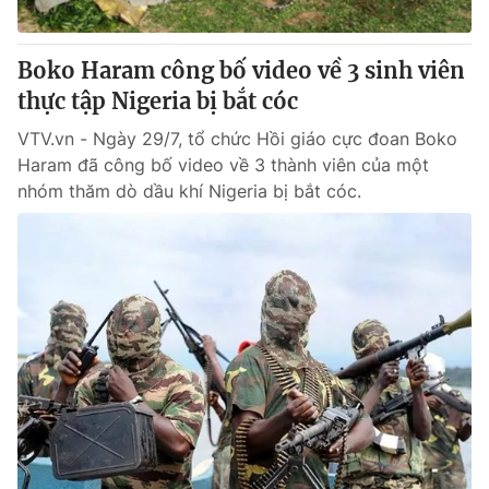
® Cấm sao chép dưới mọi hình thức nếu không có sự chấp
Boko Haram công bố video về 3 sinh viên
thuận bằng văn bản. Ghi rõ nguồn VTV.vn khi phát hành lại
thực tập Nigeria bị bắt cóc
thông tin từ website này.
VTV.vn - Ngày 29/7, tổ chức Hồi giáo cực đoan Boko
Haram đã công bố video về 3 thành viên của một
nhóm thăm dò dầu khí Nigeria bị bắt cóc.