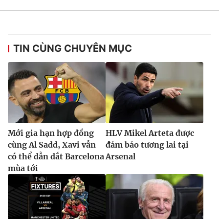
TIN CÙNG CHUYÊN MỤC
Mới gia hạn hợp đồng
HLV Mikel Arteta được
cùng Al Sadd, Xavi vẫn
đảm bảo tương lai tại
có thể dẫn dắt Barcelona
Arsenal
mùa tới