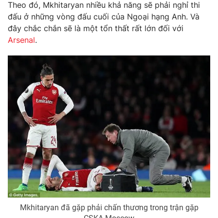
Phim VTV
Theo đó, Mkhitaryan nhiều khả năng sẽ phải nghỉ thi
Giải trí
đấu ở những vòng đấu cuối của Ngoại hạng Anh. Và
Hậu trường
đây chắc chắn sẽ là một tổn thất rất lớn đối với
Điện ảnh
Đời sống
Arsenal
.
Nhân vật
Âm nhạc
Du lịch
Khán giả
Giáo dục
Sao
Làm đẹp
Giải sao mai
Tuyển sinh
Công nghệ
Chất lượng cuộc sống
Học trực tuyến
Hitech Công nghệ tương lai
Giao lưu trực tuyến
Sản phẩm
Lịch phát sóng
Thị trường
Tư vấn
Chuyên mục khác
Emagazine
Podcast
Mkhitaryan đã gặp phải chấn thương trong trận gặp