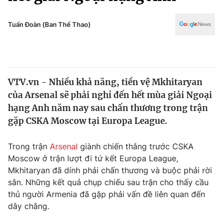
Chính trị
Truyền hình
Văn hóa - Giải trí
Tuấn Đoàn (Ban Thể Thao)
Xã hội
Y tế
Đời sống
Pháp luật
Công nghệ
Giáo dục
VTV.vn - Nhiều khả năng, tiền vệ Mkhitaryan
Y tế
của Arsenal sẽ phải nghỉ đến hết mùa giải Ngoại
hạng Anh năm nay sau chấn thương trong trận
Thế giới
gặp CSKA Moscow tại Europa League.
Tin tức
Trong trận
Arsenal
giành chiến thắng trước CSKA
Kinh tế
Moscow ở trận lượt đi tứ kết Europa League,
Thế giới đó đây
Tài chính
Mkhitaryan đã dính phải chấn thương và buộc phải rời
Dữ liệu và đời sống
Câu chuyện quốc tế
sân. Những kết quả chụp chiếu sau trận cho thấy cầu
Thị trường
thủ người Armenia đã gặp phải vấn đề liên quan đến
Truyền hình
dây chằng.
Góc doanh nghiệp