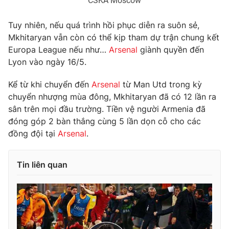
CSKA Moscow
Photo
Infographic
Tuy nhiên, nếu quá trình hồi phục diễn ra suôn sẻ,
Mkhitaryan vẫn còn có thể kịp tham dự trận chung kết
Video
Shorts video
Europa League nếu như…
Arsenal
giành quyền đến
Lyon vào ngày 16/5.
VTV Money
VTV Thể thao
Kể từ khi chuyển đến
Arsenal
từ Man Utd trong kỳ
chuyển nhượng mùa đông, Mkhitaryan đã có 12 lần ra
VTV Sức khoẻ
Bất động sản
sân trên mọi đầu trường. Tiền vệ người Armenia đã
đóng góp 2 bàn thắng cùng 5 lần dọn cỗ cho các
đồng đội tại
Arsenal
.
Thị trường 24h
Tấm lòng Việt
Tin liên quan
VTV4
Vươn mình bằng AI
VTV9
VTV8
Liên hệ tòa soạn
English