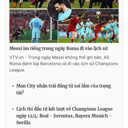
THỜI BÁO VTV
Messi im tiếng trong ngày Roma đi vào lịch sử
Theo dõi báo trên
VTV.vn - Trong ngày Messi không thể ghi bàn, AS
Roma đánh bại Barcelona và đi vào lịch sử Champions
League.
Cơ quan chủ quản:
Đài Truyền hình Việt Nam
Cơ quan báo chí:
Thời báo VTV
Man City nhận trái đắng từ sai lầm của trọng
Giấy phép hoạt động báo in và báo điện tử số 483/GP-BTTTT
tài?
cấp ngày 29/12/2023
Tổng Biên tập:
Vũ Thanh Thủy
Lịch thi đấu tứ kết lượt về Champions League
Phó Tổng Biên tập:
Nguyễn Thị Mỹ Hạnh, Phạm Quốc Thắng,
Nguyễn Trọng Ninh
ngày 12/4: Real - Juventus, Bayern Munich -
Sevilla
Tổng đài VTV:
024.38 355 931 - 024.38 355 932