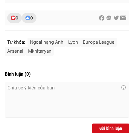
Ðiện thoại Thời báo VTV:
024.66 897 897
Email:
toasoan@vtv.vn
0
0
Liên hệ quảng cáo:
024-7300.7108
Từ khóa:
Ngoại hạng Anh
Lyon
Europa League
Arsenal
Mkhitaryan
Bình luận
(
0
)
® Cấm sao chép dưới mọi hình thức nếu không có sự chấp
thuận bằng văn bản. Ghi rõ nguồn VTV.vn khi phát hành lại
thông tin từ website này.
Gửi bình luận