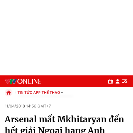
TIN TỨC APP THỂ THAO
Chính trị
11/04/2018 14:56 GMT+7
Xã hội
Arsenal mất Mkhitaryan đến
Pháp luật
Chuyên mục
Kinh tế
hết giải Ngoại hạng Anh
Thể thao