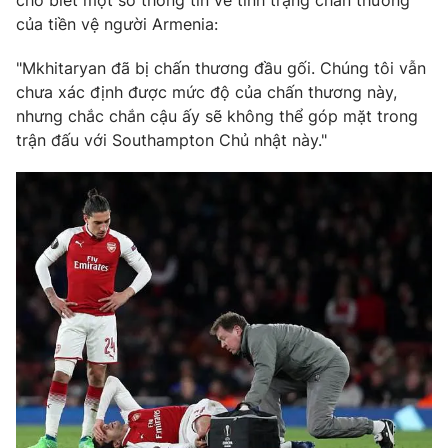
cho biết một số thông tin về tình trạng chấn thương
Phim VTV
Giải trí
của tiền vệ người Armenia:
Hậu trường
Điện ảnh
"Mkhitaryan đã bị chấn thương đầu gối. Chúng tôi vẫn
Đời sống
Nhân vật
chưa xác định được mức độ của chấn thương này,
Âm nhạc
nhưng chắc chắn cậu ấy sẽ không thể góp mặt trong
Du lịch
Khán giả
Giáo dục
trận đấu với Southampton Chủ nhật này."
Sao
Làm đẹp
Giải sao mai
Tuyển sinh
Công nghệ
Chất lượng cuộc sống
Học trực tuyến
Hitech Công nghệ tương lai
Giao lưu trực tuyến
Sản phẩm
Lịch phát sóng
Thị trường
Tư vấn
Chuyên mục khác
Emagazine
Podcast