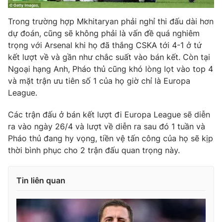
Photo
Infographic
Trong trường hợp Mkhitaryan phải nghỉ thi đấu dài hơn
dự đoán, cũng sẽ không phải là vấn đề quá nghiêm
Video
Shorts video
trọng với Arsenal khi họ đã thắng CSKA tới 4-1 ở tứ
kết lượt về và gần như chắc suất vào bán kết. Còn tại
Ngoại hạng Anh, Pháo thủ cũng khó lòng lọt vào top 4
VTV Money
VTV Thể thao
và mặt trận ưu tiên số 1 của họ giờ chỉ là Europa
League.
VTV Sức khoẻ
Bất động sản
Các trận đấu ở bán kết lượt đi Europa League sẽ diễn
ra vào ngày 26/4 và lượt về diễn ra sau đó 1 tuần và
Thị trường 24h
Tấm lòng Việt
Pháo thủ đang hy vọng, tiền vệ tấn công của họ sẽ kịp
thời bình phục cho 2 trận đấu quan trọng này.
VTV4
Vươn mình bằng AI
Tin liên quan
VTV9
VTV8
Liên hệ tòa soạn
English