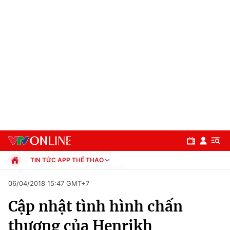
TIN TỨC APP THỂ THAO
Chính trị
06/04/2018 15:47 GMT+7
Xã hội
Cập nhật tình hình chấn
Pháp luật
Chuyên mục
Kinh tế
thương của Henrikh
Thể thao