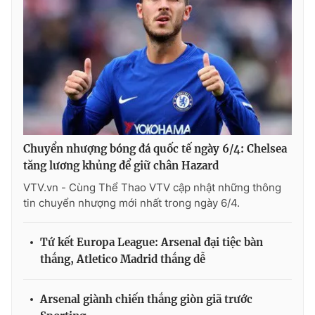
THỜI BÁO VTV
Theo dõi báo trên
Chuyển nhượng bóng đá quốc tế ngày 6/4: Chelsea
tăng lương khủng để giữ chân Hazard
Cơ quan chủ quản:
Đài Truyền hình Việt Nam
VTV.vn - Cùng Thể Thao VTV cập nhật những thông
Cơ quan báo chí:
Thời báo VTV
tin chuyển nhượng mới nhất trong ngày 6/4.
Giấy phép hoạt động báo in và báo điện tử số 483/GP-BTTTT
cấp ngày 29/12/2023
Tứ kết Europa League: Arsenal đại tiệc bàn
Tổng Biên tập:
Vũ Thanh Thủy
thắng, Atletico Madrid thắng dễ
Phó Tổng Biên tập:
Nguyễn Thị Mỹ Hạnh, Phạm Quốc Thắng,
Nguyễn Trọng Ninh
Arsenal giành chiến thắng giòn giã trước
Tổng đài VTV:
024.38 355 931 - 024.38 355 932