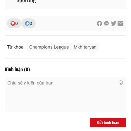
Sporting
Ðiện thoại Thời báo VTV:
024.66 897 897
Email:
toasoan@vtv.vn
Liên hệ quảng cáo:
024-7300.7108
0
0
Từ khóa:
Champions League
Mkhitaryan
Bình luận
(
0
)
® Cấm sao chép dưới mọi hình thức nếu không có sự chấp
thuận bằng văn bản. Ghi rõ nguồn VTV.vn khi phát hành lại
thông tin từ website này.
Gửi bình luận