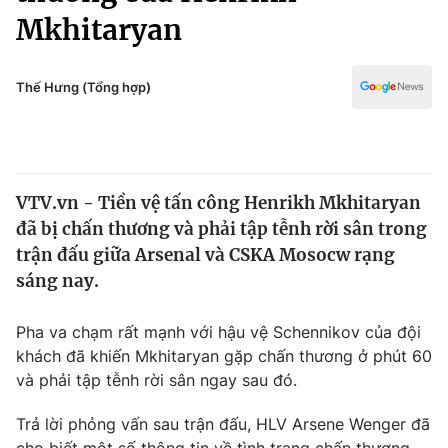
Chính trị
Mkhitaryan
Truyền hình
Văn hóa - Giải trí
Xã hội
Y tế
Thế Hưng (Tổng hợp)
Đời sống
Pháp luật
Công nghệ
Giáo dục
Y tế
VTV.vn - Tiền vệ tấn công Henrikh Mkhitaryan
đã bị chấn thương và phải tập tễnh rời sân trong
Thế giới
trận đấu giữa Arsenal và CSKA Mosocw rạng
Tin tức
sáng nay.
Kinh tế
Thế giới đó đây
Pha va chạm rất mạnh với hậu vệ Schennikov của đội
Tài chính
Dữ liệu và đời sống
khách đã khiến Mkhitaryan gặp chấn thương ở phút 60
Câu chuyện quốc tế
Thị trường
và phải tập tễnh rời sân ngay sau đó.
Truyền hình
Góc doanh nghiệp
Trả lời phỏng vấn sau trận đấu, HLV Arsene Wenger đã