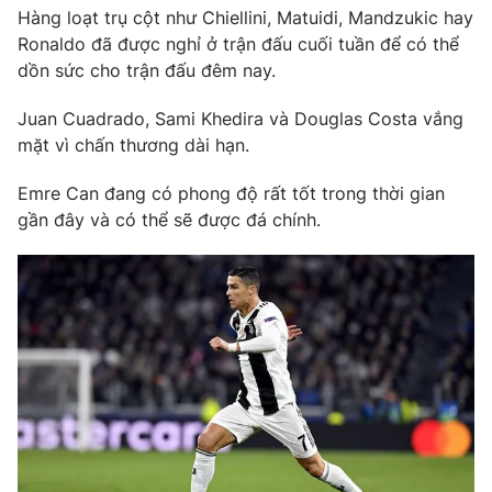
Phim VTV
Hàng loạt trụ cột như Chiellini, Matuidi, Mandzukic hay
Giải trí
Ronaldo đã được nghỉ ở trận đấu cuối tuần để có thể
Hậu trường
Điện ảnh
dồn sức cho trận đấu đêm nay.
Đời sống
Nhân vật
Âm nhạc
Juan Cuadrado, Sami Khedira và Douglas Costa vắng
Du lịch
Khán giả
mặt vì chấn thương dài hạn.
Giáo dục
Sao
Làm đẹp
Giải sao mai
Emre Can đang có phong độ rất tốt trong thời gian
Tuyển sinh
Công nghệ
gần đây và có thể sẽ được đá chính.
Chất lượng cuộc sống
Học trực tuyến
Hitech Công nghệ tương lai
Giao lưu trực tuyến
Sản phẩm
Lịch phát sóng
Thị trường
Tư vấn
Chuyên mục khác
Emagazine
Podcast