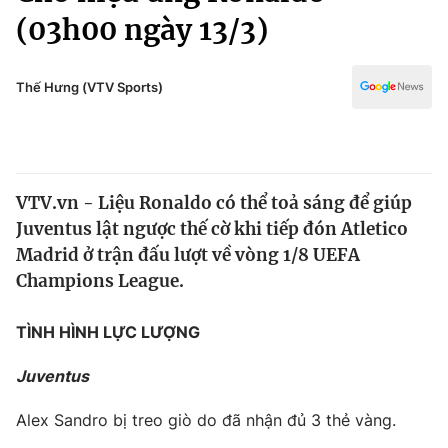
Chính trị
(03h00 ngày 13/3)
Truyền hình
Văn hóa - Giải trí
Xã hội
Y tế
Thế Hưng (VTV Sports)
Đời sống
Pháp luật
Công nghệ
Giáo dục
Y tế
VTV.vn - Liệu Ronaldo có thể toả sáng để giúp
Juventus lật ngược thế cờ khi tiếp đón Atletico
Thế giới
Madrid ở trận đấu lượt về vòng 1/8 UEFA
Tin tức
Champions League.
Kinh tế
Thế giới đó đây
TÌNH HÌNH LỰC LƯỢNG
Tài chính
Dữ liệu và đời sống
Câu chuyện quốc tế
Juventus
Thị trường
Truyền hình
Góc doanh nghiệp
Alex Sandro bị treo giò do đã nhận đủ 3 thẻ vàng.