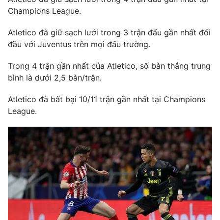
Ðiện thoại Thời báo VTV:
024.66 897 897
Champions League.
Email:
toasoan@vtv.vn
Atletico đã giữ sạch lưới trong 3 trận đấu gần nhất đối
Liên hệ quảng cáo:
024-7300.7108
đầu với Juventus trên mọi đấu trường.
Trong 4 trận gần nhất của Atletico, số bàn thắng trung
bình là dưới 2,5 bàn/trận.
Atletico đã bất bại 10/11 trận gần nhất tại Champions
League.
® Cấm sao chép dưới mọi hình thức nếu không có sự chấp
thuận bằng văn bản. Ghi rõ nguồn VTV.vn khi phát hành lại
thông tin từ website này.