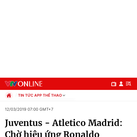
TIN TỨC APP THỂ THAO
Chính trị
12/03/2019 07:00 GMT+7
Xã hội
Juventus - Atletico Madrid:
Pháp luật
Chuyên mục
Kinh tế
Chờ hiệu ứng Ronaldo
Thể thao