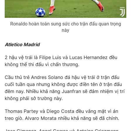
Photo
Infographic
Ronaldo hoàn toàn sung sức cho trận đấu quan trọng
Video
Shorts video
này
VTV Money
VTV Thể thao
Atletico Madrid
2 hậu vệ trái là Filipe Luis và Lucas Hernandez đều
VTV Sức khoẻ
Bất động sản
không thể thi đấu vì chấn thương.
Cầu thủ trẻ Andres Solano đá hậu vệ trái ở trận đấu
Thị trường 24h
Tấm lòng Việt
cuối tuần qua nhưng không được điền tên ở trận đấu
đêm nay. Nhiều khả năng Juanfran sẽ đảm nhiệm vị trí
VTV4
Vươn mình bằng AI
không phải sở trường này.
Thomas Partey và Diego Costa đều vắng mặt vì án
VTV9
VTV8
treo giò. Alvaro Morata nhiều khả năng sẽ đã chính.
Liên hệ tòa soạn
English
Jose Gimenez, Angel Correa và Antoine Griezmann