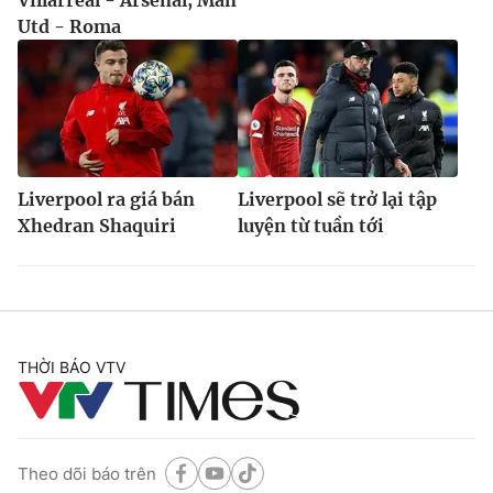
Villarreal - Arsenal, Man
Utd - Roma
Liverpool ra giá bán
Liverpool sẽ trở lại tập
Xhedran Shaquiri
luyện từ tuần tới
THỜI BÁO VTV
Theo dõi báo trên