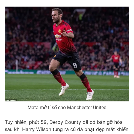
Photo
Infographic
Video
Shorts video
VTV Money
VTV Thể thao
VTV Sức khoẻ
Bất động sản
Thị trường 24h
Tấm lòng Việt
VTV4
Vươn mình bằng AI
Mata mở tỉ số cho Manchester United
VTV9
VTV8
Tuy nhiên, phút 59, Derby County đã có bàn gỡ hòa
sau khi Harry Wilson tung ra cú đá phạt đẹp mắt khiến
Liên hệ tòa soạn
English