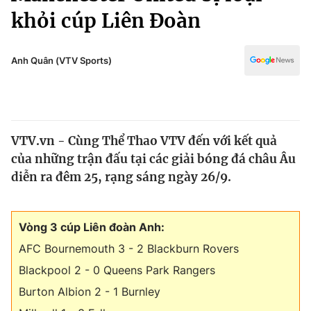
Chính trị
khỏi cúp Liên Đoàn
Truyền hình
Văn hóa - Giải trí
Xã hội
Y tế
Anh Quân (VTV Sports)
Đời sống
Pháp luật
Công nghệ
Giáo dục
Y tế
VTV.vn - Cùng Thể Thao VTV đến với kết quả
của những trận đấu tại các giải bóng đá châu Âu
Thế giới
diễn ra đêm 25, rạng sáng ngày 26/9.
Tin tức
Kinh tế
Thế giới đó đây
Vòng 3 cúp Liên đoàn Anh:
Tài chính
Dữ liệu và đời sống
AFC Bournemouth 3 - 2 Blackburn Rovers
Câu chuyện quốc tế
Thị trường
Blackpool 2 - 0 Queens Park Rangers
Truyền hình
Góc doanh nghiệp
Burton Albion 2 - 1 Burnley