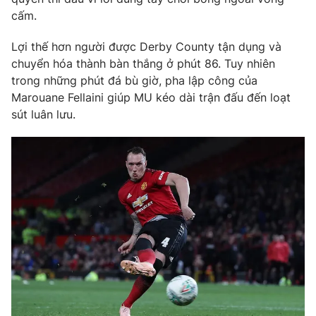
Email:
toasoan@vtv.vn
cấm.
Liên hệ quảng cáo:
024-7300.7108
Lợi thế hơn người được Derby County tận dụng và
chuyển hóa thành bàn thắng ở phút 86. Tuy nhiên
trong những phút đá bù giờ, pha lập công của
Marouane Fellaini giúp MU kéo dài trận đấu đến loạt
sút luân lưu.
® Cấm sao chép dưới mọi hình thức nếu không có sự chấp
thuận bằng văn bản. Ghi rõ nguồn VTV.vn khi phát hành lại
thông tin từ website này.