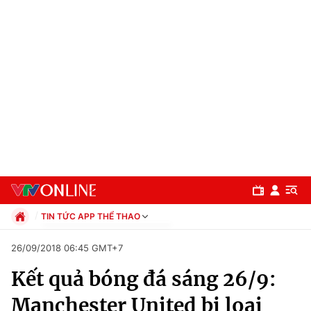
TIN TỨC APP THỂ THAO
Chính trị
26/09/2018 06:45 GMT+7
Xã hội
Kết quả bóng đá sáng 26/9:
Pháp luật
Chuyên mục
Kinh tế
Manchester United bị loại
Thể thao