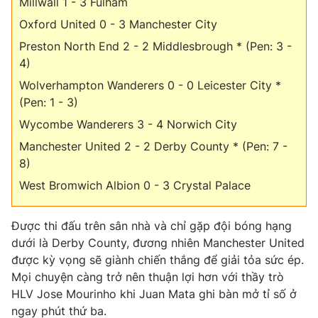
Millwall 1 - 3 Fulham
Phim VTV
Giải trí
Oxford United 0 - 3 Manchester City
Hậu trường
Điện ảnh
Preston North End 2 - 2 Middlesbrough * (Pen: 3 -
Đời sống
Nhân vật
4)
Âm nhạc
Wolverhampton Wanderers 0 - 0 Leicester City *
Du lịch
Khán giả
Giáo dục
Sao
(Pen: 1 - 3)
Làm đẹp
Giải sao mai
Wycombe Wanderers 3 - 4 Norwich City
Tuyển sinh
Công nghệ
Chất lượng cuộc sống
Manchester United 2 - 2 Derby County * (Pen: 7 -
Học trực tuyến
8)
Hitech Công nghệ tương lai
Giao lưu trực tuyến
West Bromwich Albion 0 - 3 Crystal Palace
Sản phẩm
Lịch phát sóng
Thị trường
Được thi đấu trên sân nhà và chỉ gặp đội bóng hạng
dưới là Derby County, đương nhiên Manchester United
Tư vấn
được kỳ vọng sẽ giành chiến thắng để giải tỏa sức ép.
Chuyên mục khác
Mọi chuyện càng trở nên thuận lợi hơn với thầy trò
HLV Jose Mourinho khi Juan Mata ghi bàn mở tỉ số ở
Emagazine
Podcast
ngay phút thứ ba.