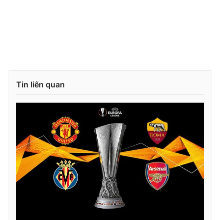
Ðiện thoại Thời báo VTV:
024.66 897 897
Email:
toasoan@vtv.vn
Liên hệ quảng cáo:
024-7300.7108
Tin liên quan
® Cấm sao chép dưới mọi hình thức nếu không có sự chấp
thuận bằng văn bản. Ghi rõ nguồn VTV.vn khi phát hành lại
thông tin từ website này.