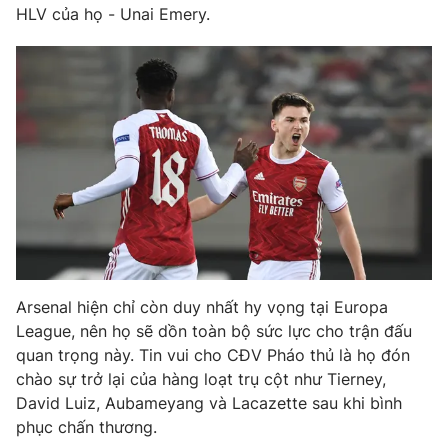
HLV của họ - Unai Emery.
THỜI BÁO VTV
Theo dõi báo trên
Cơ quan chủ quản:
Đài Truyền hình Việt Nam
Cơ quan báo chí:
Thời báo VTV
Arsenal hiện chỉ còn duy nhất hy vọng tại Europa
Giấy phép hoạt động báo in và báo điện tử số 483/GP-BTTTT
cấp ngày 29/12/2023
League, nên họ sẽ dồn toàn bộ sức lực cho trận đấu
quan trọng này. Tin vui cho CĐV Pháo thủ là họ đón
Tổng Biên tập:
Vũ Thanh Thủy
chào sự trở lại của hàng loạt trụ cột như Tierney,
Phó Tổng Biên tập:
Nguyễn Thị Mỹ Hạnh, Phạm Quốc Thắng,
David Luiz, Aubameyang và Lacazette sau khi bình
Nguyễn Trọng Ninh
phục chấn thương.
Tổng đài VTV:
024.38 355 931 - 024.38 355 932