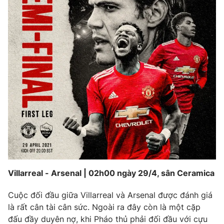
Photo
Infographic
Video
Shorts video
VTV Money
VTV Thể thao
VTV Sức khoẻ
Bất động sản
Thị trường 24h
Tấm lòng Việt
VTV4
Vươn mình bằng AI
Villarreal - Arsenal | 02h00 ngày 29/4, sân Ceramica
VTV9
VTV8
Cuộc đối đầu giữa Villarreal và Arsenal được đánh giá
là rất cân tài cân sức. Ngoài ra đây còn là một cặp
Liên hệ tòa soạn
đấu đầy duyên nợ, khi Pháo thủ phải đối đầu với cựu
English