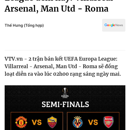
Chính trị
Arsenal, Man Utd - Roma
Truyền hình
Văn hóa - Giải trí
Xã hội
Y tế
Thế Hưng (Tổng hợp)
Đời sống
Pháp luật
Công nghệ
Giáo dục
Y tế
VTV.vn - 2 trận bán kết UEFA Europa League:
Villarreal - Arsenal, Man Utd - Roma sẽ đồng
Thế giới
loạt diễn ra vào lúc 02h00 rạng sáng ngày mai.
Tin tức
Kinh tế
Thế giới đó đây
Tài chính
Dữ liệu và đời sống
Câu chuyện quốc tế
Thị trường
Truyền hình
Góc doanh nghiệp