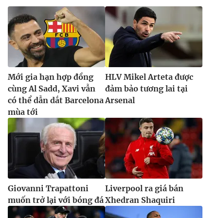
Mới gia hạn hợp đồng
HLV Mikel Arteta được
cùng Al Sadd, Xavi vẫn
đảm bảo tương lai tại
có thể dẫn dắt Barcelona
Arsenal
mùa tới
Giovanni Trapattoni
Liverpool ra giá bán
muốn trở lại với bóng đá
Xhedran Shaquiri