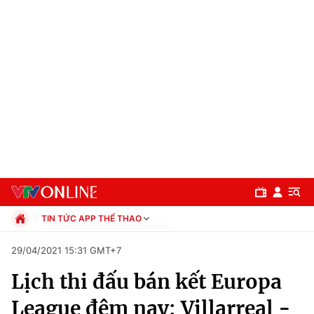
TIN TỨC APP THỂ THAO
Chính trị
29/04/2021 15:31 GMT+7
Xã hội
Lịch thi đấu bán kết Europa
Pháp luật
Chuyên mục
Kinh tế
League đêm nay: Villarreal -
Thể thao