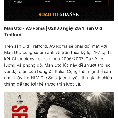
Phim VTV
Giải trí
Hậu trường
Điện ảnh
Đời sống
Nhân vật
Âm nhạc
Man Utd - AS Roma | 02h00 ngày 29/4, sân Old
Du lịch
Khán giả
Trafford
Giáo dục
Sao
Làm đẹp
Giải sao mai
Trên sân Old Trafford, AS Roma sẽ phải đối mặt với
Tuyển sinh
Công nghệ
Man Utd cùng sự ám ảnh về trận thua kỷ lục 1-7 tại tứ
Chất lượng cuộc sống
Học trực tuyến
kết Champions League mùa 2006-2007. Cả về lực
Hitech Công nghệ tương lai
lượng và phong độ, Man Utd lúc này đều vượt trội so
Giao lưu trực tuyến
với đại diện của bóng đá Italia. Cộng thêm lợi thế sân
Sản phẩm
nhà, thầy trò HLV Ole Solskjaer quyết tâm giành chiến
Lịch phát sóng
Thị trường
thắng để tạo lợi thế trước trận lượt về.
Tư vấn
Chuyên mục khác
Emagazine
Podcast