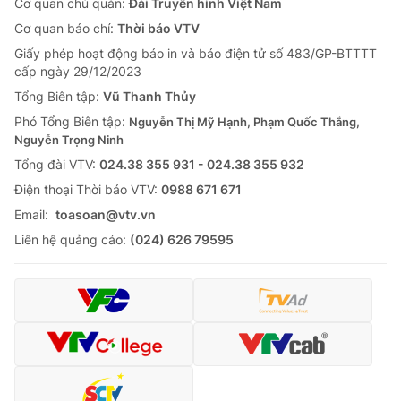
Cơ quan chủ quản:
Đài Truyền hình Việt Nam
Cơ quan báo chí:
Thời báo VTV
Giấy phép hoạt động báo in và báo điện tử số 483/GP-BTTTT
cấp ngày 29/12/2023
Tổng Biên tập:
Vũ Thanh Thủy
Phó Tổng Biên tập:
Nguyễn Thị Mỹ Hạnh, Phạm Quốc Thắng,
Nguyễn Trọng Ninh
Tổng đài VTV:
024.38 355 931 - 024.38 355 932
Ðiện thoại Thời báo VTV:
0988 671 671
Email:
toasoan@vtv.vn
Liên hệ quảng cáo:
(024) 626 79595