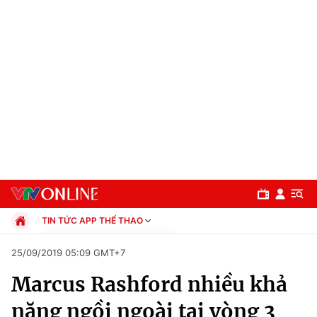
TIN TỨC APP THỂ THAO
Chính trị
25/09/2019 05:09 GMT+7
Xã hội
Marcus Rashford nhiều khả
Pháp luật
Chuyên mục
Kinh tế
năng ngồi ngoài tại vòng 3
Thể thao