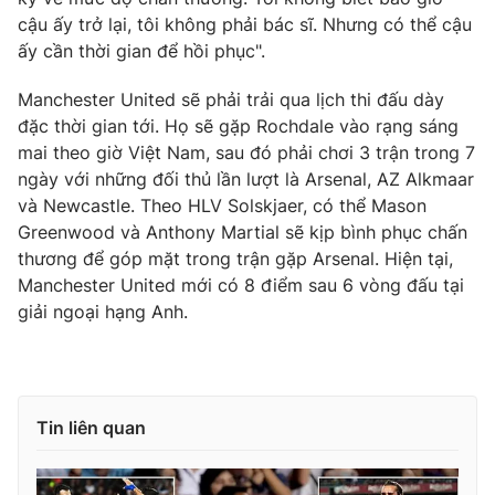
Phim VTV
Giải trí
cậu ấy trở lại, tôi không phải bác sĩ. Nhưng có thể cậu
Hậu trường
ấy cần thời gian để hồi phục".
Điện ảnh
Đời sống
Nhân vật
Manchester United sẽ phải trải qua lịch thi đấu dày
Âm nhạc
đặc thời gian tới. Họ sẽ gặp Rochdale vào rạng sáng
Du lịch
Khán giả
Giáo dục
mai theo giờ Việt Nam, sau đó phải chơi 3 trận trong 7
Sao
Làm đẹp
ngày với những đối thủ lần lượt là Arsenal, AZ Alkmaar
Giải sao mai
Tuyển sinh
và Newcastle. Theo HLV Solskjaer, có thể Mason
Công nghệ
Chất lượng cuộc sống
Greenwood và Anthony Martial sẽ kịp bình phục chấn
Học trực tuyến
thương để góp mặt trong trận gặp Arsenal. Hiện tại,
Hitech Công nghệ tương lai
Giao lưu trực tuyến
Manchester United mới có 8 điểm sau 6 vòng đấu tại
Sản phẩm
giải ngoại hạng Anh.
Lịch phát sóng
Thị trường
Tư vấn
Chuyên mục khác
Tin liên quan
Emagazine
Podcast