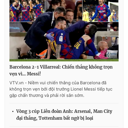
Photo
Infographic
Video
Shorts video
VTV Money
VTV Thể thao
VTV Sức khoẻ
Bất động sản
Barcelona 2-1 Villarreal: Chiến thắng không trọn
vẹn vì... Messi!
Thị trường 24h
Tấm lòng Việt
VTV.vn - Niềm vui chiến thắng của Barcelona đã
không trọn vẹn bởi đội trưởng Lionel Messi tiếp tục
VTV4
Vươn mình bằng AI
gặp chấn thương và phải rời sân sớm.
VTV9
VTV8
Vòng 3 cúp Liên đoàn Anh: Arsenal, Man City
đại thắng, Tottenham bất ngờ bị loại
Liên hệ tòa soạn
English