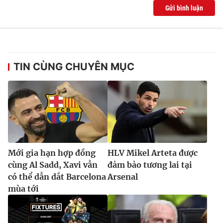
Ðiện thoại Thời báo VTV:
024.66 897 897
Gửi bình luận
Email:
toasoan@vtv.vn
Liên hệ quảng cáo:
024-7300.7108
TIN CÙNG CHUYÊN MỤC
Mới gia hạn hợp đồng
HLV Mikel Arteta được
cùng Al Sadd, Xavi vẫn
đảm bảo tương lai tại
® Cấm sao chép dưới mọi hình thức nếu không có sự chấp
có thể dẫn dắt Barcelona
Arsenal
thuận bằng văn bản. Ghi rõ nguồn VTV.vn khi phát hành lại
mùa tới
thông tin từ website này.