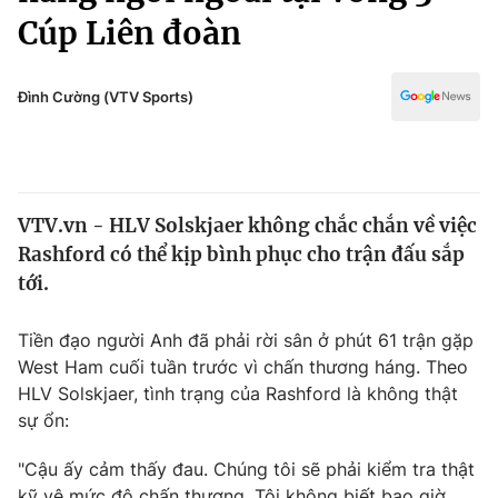
Chính trị
Cúp Liên đoàn
Truyền hình
Văn hóa - Giải trí
Xã hội
Y tế
Đình Cường (VTV Sports)
Đời sống
Pháp luật
Công nghệ
Giáo dục
Y tế
VTV.vn - HLV Solskjaer không chắc chắn về việc
Rashford có thể kịp bình phục cho trận đấu sắp
Thế giới
tới.
Tin tức
Kinh tế
Tiền đạo người Anh đã phải rời sân ở phút 61 trận gặp
Thế giới đó đây
West Ham cuối tuần trước vì chấn thương háng. Theo
Tài chính
Dữ liệu và đời sống
HLV Solskjaer, tình trạng của Rashford là không thật
Câu chuyện quốc tế
Thị trường
sự ổn:
Truyền hình
Góc doanh nghiệp
"Cậu ấy cảm thấy đau. Chúng tôi sẽ phải kiểm tra thật
kỹ vê mức độ chấn thương. Tôi không biết bao giờ