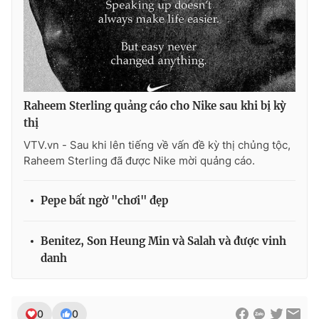
Photo
Infographic
Video
Shorts video
VTV Money
VTV Thể thao
Raheem Sterling quảng cáo cho Nike sau khi bị kỳ
thị
VTV.vn - Sau khi lên tiếng về vấn đề kỳ thị chủng tộc,
VTV Sức khoẻ
Bất động sản
Raheem Sterling đã được Nike mời quảng cáo.
Thị trường 24h
Tấm lòng Việt
Pepe bất ngờ "chơi" đẹp
VTV4
Vươn mình bằng AI
Benitez, Son Heung Min và Salah và được vinh
danh
VTV9
VTV8
Liên hệ tòa soạn
English
0
0