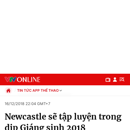
TIN TỨC APP THỂ THAO
Chính trị
16/12/2018 22:04 GMT+7
Xã hội
Newcastle sẽ tập luyện trong
Pháp luật
Chuyên mục
Kinh tế
dịp Giáng sinh 2018
Thể thao