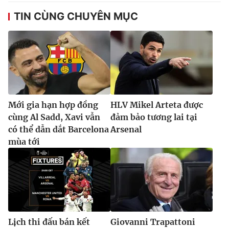
Ðiện thoại Thời báo VTV:
024.66 897 897
TIN CÙNG CHUYÊN MỤC
Email:
toasoan@vtv.vn
Liên hệ quảng cáo:
024-7300.7108
Mới gia hạn hợp đồng
HLV Mikel Arteta được
cùng Al Sadd, Xavi vẫn
đảm bảo tương lai tại
có thể dẫn dắt Barcelona
Arsenal
mùa tới
® Cấm sao chép dưới mọi hình thức nếu không có sự chấp
thuận bằng văn bản. Ghi rõ nguồn VTV.vn khi phát hành lại
thông tin từ website này.
Lịch thi đấu bán kết
Giovanni Trapattoni