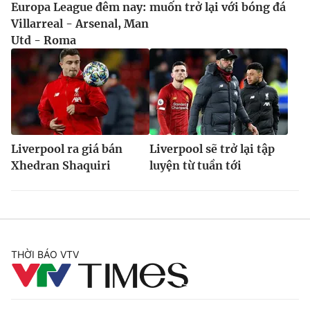
Europa League đêm nay:
muốn trở lại với bóng đá
Villarreal - Arsenal, Man
Utd - Roma
Liverpool ra giá bán
Liverpool sẽ trở lại tập
Xhedran Shaquiri
luyện từ tuần tới
THỜI BÁO VTV