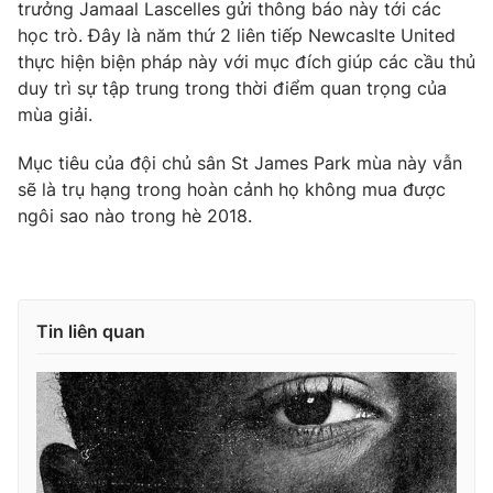
Phim VTV
trưởng Jamaal Lascelles gửi thông báo này tới các
Giải trí
học trò. Đây là năm thứ 2 liên tiếp Newcaslte United
Hậu trường
thực hiện biện pháp này với mục đích giúp các cầu thủ
Điện ảnh
Đời sống
duy trì sự tập trung trong thời điểm quan trọng của
Nhân vật
Âm nhạc
mùa giải.
Du lịch
Khán giả
Giáo dục
Sao
Mục tiêu của đội chủ sân St James Park mùa này vẫn
Làm đẹp
Giải sao mai
sẽ là trụ hạng trong hoàn cảnh họ không mua được
Tuyển sinh
Công nghệ
ngôi sao nào trong hè 2018.
Chất lượng cuộc sống
Học trực tuyến
Hitech Công nghệ tương lai
Giao lưu trực tuyến
Sản phẩm
Tin liên quan
Lịch phát sóng
Thị trường
Tư vấn
Chuyên mục khác
Emagazine
Podcast