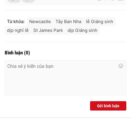
Từ khóa:
Newcastle
Tây Ban Nha
lễ Giáng sinh
THỜI BÁO VTV
dịp nghỉ lễ
St James Park
dịp Giáng sinh
Bình luận
(
0
)
Theo dõi báo trên
Cơ quan chủ quản:
Đài Truyền hình Việt Nam
Cơ quan báo chí:
Thời báo VTV
Giấy phép hoạt động báo in và báo điện tử số 483/GP-BTTTT
cấp ngày 29/12/2023
Tổng Biên tập:
Vũ Thanh Thủy
Gửi bình luận
Phó Tổng Biên tập:
Nguyễn Thị Mỹ Hạnh, Phạm Quốc Thắng,
Nguyễn Trọng Ninh
Tổng đài VTV:
024.38 355 931 - 024.38 355 932