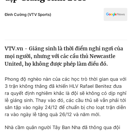
Chính trị
Truyền hình
Văn hóa - Giải trí
Đình Cường (VTV Sports)
Xã hội
Y tế
Đời sống
Pháp luật
Công nghệ
Giáo dục
VTV.vn - Giáng sinh là thời điểm nghỉ ngơi của
Y tế
mọi người, nhưng với các cầu thủ Newcastle
United, họ không được phép làm điều đó.
Thế giới
Phong độ nghèo nàn của các học trò thời gian qua với
Tin tức
3 trận không thắng đã khiến HLV Rafael Benitez đưa
Kinh tế
ra quyết định nghiêm khắc là đội sẽ không có dịp nghỉ
Thế giới đó đây
Tài chính
lễ giáng sinh. Thay vào đó, các cầu thủ sẽ vẫn phải tới
Dữ liệu và đời sống
Câu chuyện quốc tế
sân tập vào ngày 24/12 để chuẩn bị cho loạt trận diễn
Thị trường
ra vào ngày lễ tặng quà 26/12 và năm mới.
Truyền hình
Góc doanh nghiệp
Nhà cầm quân người Tây Ban Nha đã thông qua đội