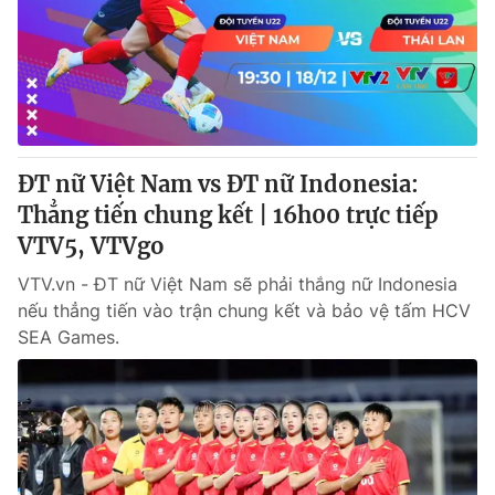
Thị trường 24h
Tấm lòng Việt
VTV4
Vươn mình bằng AI
VTV9
VTV8
ĐT nữ Việt Nam vs ĐT nữ Indonesia:
Liên hệ tòa soạn
English
Thẳng tiến chung kết | 16h00 trực tiếp
VTV5, VTVgo
VTV.vn - ĐT nữ Việt Nam sẽ phải thắng nữ Indonesia
nếu thẳng tiến vào trận chung kết và bảo vệ tấm HCV
THỜI BÁO VTV
SEA Games.
Theo dõi báo trên
Cơ quan chủ quản:
Đài Truyền hình Việt Nam
Cơ quan báo chí:
Thời báo VTV