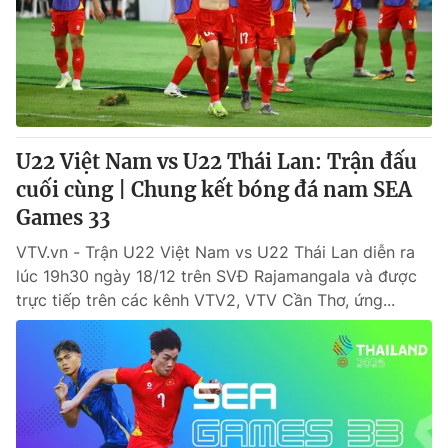
Giao lưu trực tuyến
Sản phẩm
Lịch phát sóng
Thị trường
Tư vấn
Chuyên mục khác
U22 Việt Nam vs U22 Thái Lan: Trận đấu
Emagazine
Podcast
cuối cùng | Chung kết bóng đá nam SEA
Games 33
Photo
Infographic
VTV.vn - Trận U22 Việt Nam vs U22 Thái Lan diễn ra
lúc 19h30 ngày 18/12 trên SVĐ Rajamangala và được
Video
Shorts video
trực tiếp trên các kênh VTV2, VTV Cần Thơ, ứng...
VTV Money
VTV Thể thao
VTV Sức khoẻ
Bất động sản