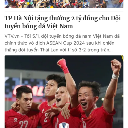
TP Hà Nội tặng thưởng 2 tỷ đồng cho Đội
tuyển bóng đá Việt Nam
VTV.vn - Tối 5/1, đội tuyển bóng đá nam Việt Nam đã
chính thức vô địch ASEAN Cup 2024 sau khi chiến
thắng đội tuyển Thái Lan với tỉ số 3-2 trong trận...