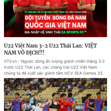
Tin tức
Kinh tế
Thế giới đó đây
Tài chính
Dữ liệu và đời sống
Câu chuyện quốc tế
Thị trường
Truyền hình
Góc doanh nghiệp
U22 Việt Nam 3-2 U22 Thái Lan: VIỆT
Phim VTV
NAM VÔ ĐỊCH!!!
Giải trí
Hậu trường
VTV.vn - Ngược dòng ấn tượng giành chiến thắng 3-2
Điện ảnh
trước U22 Thái Lan, các chàng trai U22 Việt Nam
Đời sống
Nhân vật
chúng ta đã xuất sắc giành tấm HCV SEA Games 33.
Âm nhạc
Du lịch
Khán giả
Giáo dục
Sao
Làm đẹp
Giải sao mai
Tuyển sinh
Công nghệ
Chất lượng cuộc sống
Học trực tuyến
Hitech Công nghệ tương lai