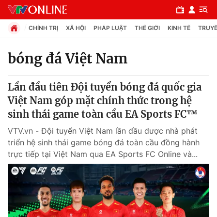
CHÍNH TRỊ
XÃ HỘI
PHÁP LUẬT
THẾ GIỚI
KINH TẾ
TRUYỀ
bóng đá Việt Nam
Chuyên mục
Lần đầu tiên Đội tuyển bóng đá quốc gia
Chính trị
Việt Nam góp mặt chính thức trong hệ
sinh thái game toàn cầu EA Sports FC™
Xã hội
VTV.vn - Đội tuyển Việt Nam lần đầu được nhà phát
triển hệ sinh thái game bóng đá toàn cầu đồng hành
Pháp luật
trực tiếp tại Việt Nam qua EA Sports FC Online và...
Y tế
Thế giới