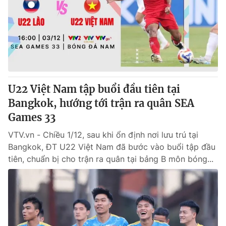
® Cấm sao chép dưới mọi hình thức nếu không có sự chấp
thuận bằng văn bản. Ghi rõ nguồn VTV.vn khi phát hành lại
thông tin từ website này.
U22 Việt Nam tập buổi đầu tiên tại
Bangkok, hướng tới trận ra quân SEA
Games 33
VTV.vn - Chiều 1/12, sau khi ổn định nơi lưu trú tại
Bangkok, ĐT U22 Việt Nam đã bước vào buổi tập đầu
tiên, chuẩn bị cho trận ra quân tại bảng B môn bóng...