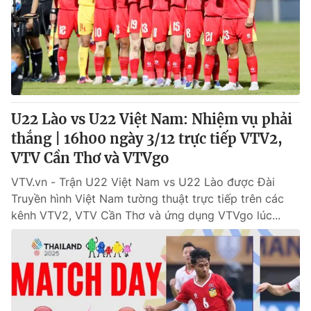
Giấy phép hoạt động báo in và báo điện tử số 483/GP-BTTTT
cấp ngày 29/12/2023
Tổng Biên tập:
Vũ Thanh Thủy
Phó Tổng Biên tập:
Nguyễn Thị Mỹ Hạnh, Phạm Quốc Thắng,
Nguyễn Trọng Ninh
Tổng đài VTV:
024.38 355 931 - 024.38 355 932
Ðiện thoại Thời báo VTV:
U22 Lào vs U22 Việt Nam: Nhiệm vụ phải
024.66 897 897
Email:
thắng | 16h00 ngày 3/12 trực tiếp VTV2,
toasoan@vtv.vn
Liên hệ quảng cáo:
VTV Cần Thơ và VTVgo
024-7300.7108
VTV.vn - Trận U22 Việt Nam vs U22 Lào được Đài
Truyền hình Việt Nam tường thuật trực tiếp trên các
kênh VTV2, VTV Cần Thơ và ứng dụng VTVgo lúc...