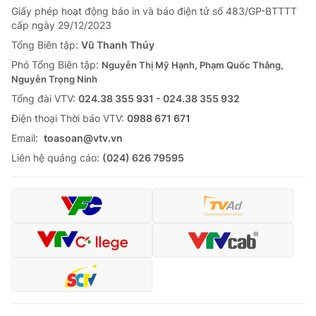
Giấy phép hoạt động báo in và báo điện tử số 483/GP-BTTTT
Tin tức
cấp ngày 29/12/2023
Kinh tế
Thế giới đó đây
Tổng Biên tập:
Vũ Thanh Thủy
Tài chính
Phó Tổng Biên tập:
Nguyễn Thị Mỹ Hạnh, Phạm Quốc Thắng,
Dữ liệu và đời sống
Câu chuyện quốc tế
Nguyễn Trọng Ninh
Thị trường
Tổng đài VTV:
024.38 355 931 - 024.38 355 932
Truyền hình
Góc doanh nghiệp
Ðiện thoại Thời báo VTV:
0988 671 671
Email:
toasoan@vtv.vn
Phim VTV
Giải trí
Liên hệ quảng cáo:
(024) 626 79595
Hậu trường
Điện ảnh
Đời sống
Nhân vật
Âm nhạc
Du lịch
Khán giả
Giáo dục
Sao
Làm đẹp
Giải sao mai
Tuyển sinh
Công nghệ
Chất lượng cuộc sống
Học trực tuyến
Hitech Công nghệ tương lai