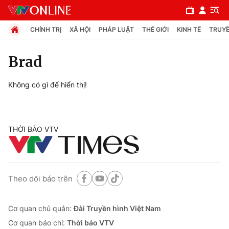
CHÍNH TRỊ
XÃ HỘI
PHÁP LUẬT
THẾ GIỚI
KINH TẾ
TRUYỀ
Brad
Chuyên mục
Không có gì để hiển thị!
Chính trị
THỜI BÁO VTV
Xã hội
Pháp luật
Theo dõi báo trên
Y tế
Cơ quan chủ quản:
Đài Truyền hình Việt Nam
Thế giới
Cơ quan báo chí:
Thời báo VTV