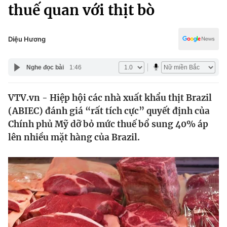
Chính trị
thuế quan với thịt bò
Truyền hình
Văn hóa - Giải trí
Xã hội
Y tế
Diệu Hương
Đời sống
Pháp luật
Công nghệ
Nghe đọc bài
1:46
Giáo dục
Y tế
VTV.vn - Hiệp hội các nhà xuất khẩu thịt Brazil
(ABIEC) đánh giá “rất tích cực” quyết định của
Thế giới
Chính phủ Mỹ dỡ bỏ mức thuế bổ sung 40% áp
lên nhiều mặt hàng của Brazil.
Tin tức
Kinh tế
Thế giới đó đây
Tài chính
Dữ liệu và đời sống
Câu chuyện quốc tế
Thị trường
Truyền hình
Góc doanh nghiệp