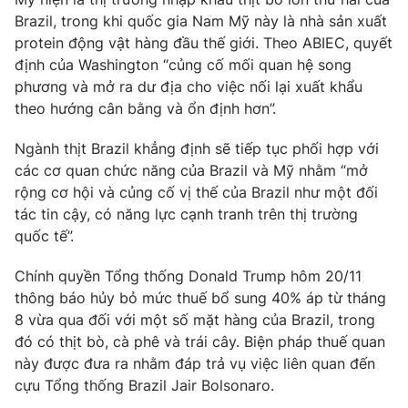
Brazil, trong khi quốc gia Nam Mỹ này là nhà sản xuất
Photo
Infographic
protein động vật hàng đầu thế giới. Theo ABIEC, quyết
định của Washington “củng cố mối quan hệ song
Video
Shorts video
phương và mở ra dư địa cho việc nối lại xuất khẩu
theo hướng cân bằng và ổn định hơn”.
VTV Money
VTV Thể thao
Ngành thịt Brazil khẳng định sẽ tiếp tục phối hợp với
các cơ quan chức năng của Brazil và Mỹ nhằm “mở
VTV Sức khoẻ
Bất động sản
rộng cơ hội và củng cố vị thế của Brazil như một đối
tác tin cậy, có năng lực cạnh tranh trên thị trường
quốc tế”.
Thị trường 24h
Tấm lòng Việt
Chính quyền Tổng thống Donald Trump hôm 20/11
VTV4
Vươn mình bằng AI
thông báo hủy bỏ mức thuế bổ sung 40% áp từ tháng
8 vừa qua đối với một số mặt hàng của Brazil, trong
đó có thịt bò, cà phê và trái cây. Biện pháp thuế quan
VTV9
VTV8
này được đưa ra nhằm đáp trả vụ việc liên quan đến
cựu Tổng thống Brazil Jair Bolsonaro.
Liên hệ tòa soạn
English