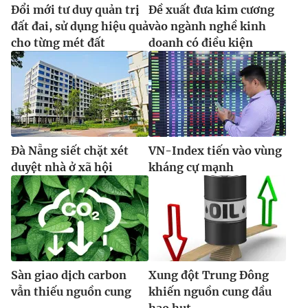
Đổi mới tư duy quản trị
Đề xuất đưa kim cương
đất đai, sử dụng hiệu quả
vào ngành nghề kinh
cho từng mét đất
doanh có điều kiện
Đà Nẵng siết chặt xét
VN-Index tiến vào vùng
duyệt nhà ở xã hội
kháng cự mạnh
Sàn giao dịch carbon
Xung đột Trung Đông
vẫn thiếu nguồn cung
khiến nguồn cung dầu