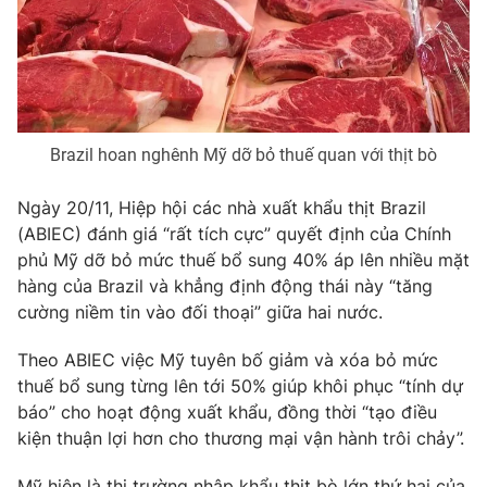
Phim VTV
Giải trí
Hậu trường
Điện ảnh
Đời sống
Nhân vật
Âm nhạc
Du lịch
Khán giả
Giáo dục
Sao
Brazil hoan nghênh Mỹ dỡ bỏ thuế quan với thịt bò
Làm đẹp
Giải sao mai
Tuyển sinh
Ngày 20/11, Hiệp hội các nhà xuất khẩu thịt Brazil
Công nghệ
Chất lượng cuộc sống
(ABIEC) đánh giá “rất tích cực” quyết định của Chính
Học trực tuyến
Hitech Công nghệ tương lai
phủ Mỹ dỡ bỏ mức thuế bổ sung 40% áp lên nhiều mặt
Giao lưu trực tuyến
hàng của Brazil và khẳng định động thái này “tăng
Sản phẩm
cường niềm tin vào đối thoại” giữa hai nước.
Lịch phát sóng
Thị trường
Theo ABIEC việc Mỹ tuyên bố giảm và xóa bỏ mức
thuế bổ sung từng lên tới 50% giúp khôi phục “tính dự
Tư vấn
báo” cho hoạt động xuất khẩu, đồng thời “tạo điều
Chuyên mục khác
kiện thuận lợi hơn cho thương mại vận hành trôi chảy”.
Emagazine
Podcast
Mỹ hiện là thị trường nhập khẩu thịt bò lớn thứ hai của