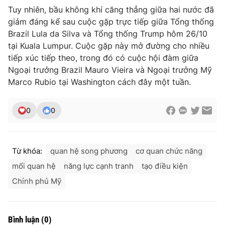
Tuy nhiên, bầu không khí căng thẳng giữa hai nước đã
giảm đáng kể sau cuộc gặp trực tiếp giữa Tổng thống
Brazil Lula da Silva và Tổng thống Trump hôm 26/10
tại Kuala Lumpur. Cuộc gặp này mở đường cho nhiều
THỜI BÁO VTV
tiếp xúc tiếp theo, trong đó có cuộc hội đàm giữa
Ngoại trưởng Brazil Mauro Vieira và Ngoại trưởng Mỹ
Marco Rubio tại Washington cách đây một tuần.
Theo dõi báo trên
0
0
Cơ quan chủ quản:
Đài Truyền hình Việt Nam
Cơ quan báo chí:
Thời báo VTV
Từ khóa:
quan hệ song phương
cơ quan chức năng
Giấy phép hoạt động báo in và báo điện tử số 483/GP-BTTTT
cấp ngày 29/12/2023
mối quan hệ
năng lực cạnh tranh
tạo điều kiện
Tổng Biên tập:
Vũ Thanh Thủy
Chính phủ Mỹ
Phó Tổng Biên tập:
Nguyễn Thị Mỹ Hạnh, Phạm Quốc Thắng,
Nguyễn Trọng Ninh
Tổng đài VTV:
024.38 355 931 - 024.38 355 932
Bình luận
(
0
)