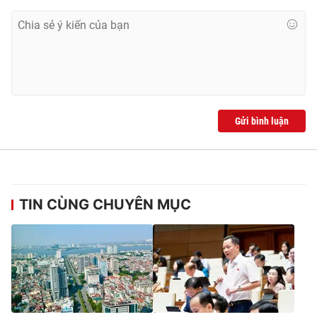
Ðiện thoại Thời báo VTV:
024.66 897 897
Email:
toasoan@vtv.vn
Liên hệ quảng cáo:
024-7300.7108
Gửi bình luận
TIN CÙNG CHUYÊN MỤC
® Cấm sao chép dưới mọi hình thức nếu không có sự chấp
thuận bằng văn bản. Ghi rõ nguồn VTV.vn khi phát hành lại
thông tin từ website này.