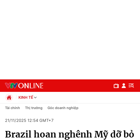
KINH TẾ
Chính trị
Tài chính
Thị trường
Góc doanh nghiệp
Xã hội
21/11/2025 12:54 GMT+7
Pháp luật
Chuyên mục
Kinh tế
Brazil hoan nghênh Mỹ dỡ bỏ
Thể thao