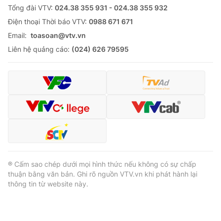
Tổng đài VTV:
024.38 355 931 - 024.38 355 932
Ðiện thoại Thời báo VTV:
0988 671 671
Email:
toasoan@vtv.vn
Liên hệ quảng cáo:
(024) 626 79595
® Cấm sao chép dưới mọi hình thức nếu không có sự chấp
thuận bằng văn bản. Ghi rõ nguồn VTV.vn khi phát hành lại
thông tin từ website này.