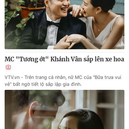
MC "Tương ớt" Khánh Vân sắp lên xe hoa
VTV.vn - Trên trang cá nhân, nữ MC của "Bữa trưa vui
vẻ" bất ngờ tiết lộ sắp lập gia đình.