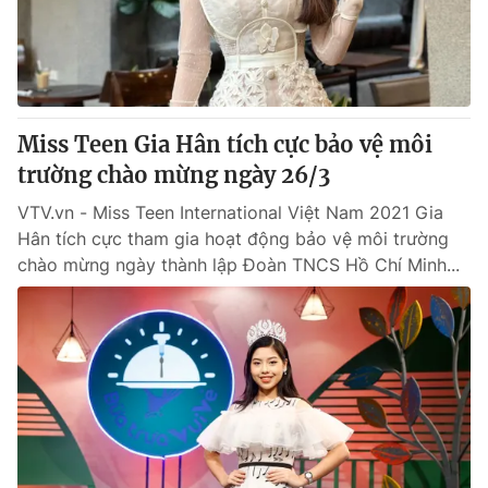
Tin tức
Kinh tế
Thế giới đó đây
Tài chính
Dữ liệu và đời sống
Câu chuyện quốc tế
Thị trường
Miss Teen Gia Hân tích cực bảo vệ môi
Truyền hình
trường chào mừng ngày 26/3
Góc doanh nghiệp
VTV.vn - Miss Teen International Việt Nam 2021 Gia
Phim VTV
Giải trí
Hân tích cực tham gia hoạt động bảo vệ môi trường
Hậu trường
chào mừng ngày thành lập Đoàn TNCS Hồ Chí Minh...
Điện ảnh
Đời sống
Nhân vật
Âm nhạc
Du lịch
Khán giả
Giáo dục
Sao
Làm đẹp
Giải sao mai
Tuyển sinh
Công nghệ
Chất lượng cuộc sống
Học trực tuyến
Hitech Công nghệ tương lai