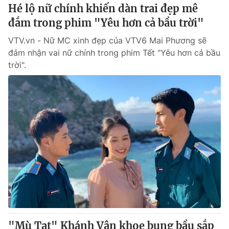
Hé lộ nữ chính khiến dàn trai đẹp mê
đắm trong phim "Yêu hơn cả bầu trời"
® Cấm sao chép dưới mọi hình thức nếu không có sự chấp
thuận bằng văn bản. Ghi rõ nguồn VTV.vn khi phát hành lại
VTV.vn - Nữ MC xinh đẹp của VTV6 Mai Phương sẽ
thông tin từ website này.
đảm nhận vai nữ chính trong phim Tết "Yêu hơn cả bầu
trời".
"Mù Tạt" Khánh Vân khoe bụng bầu sắp