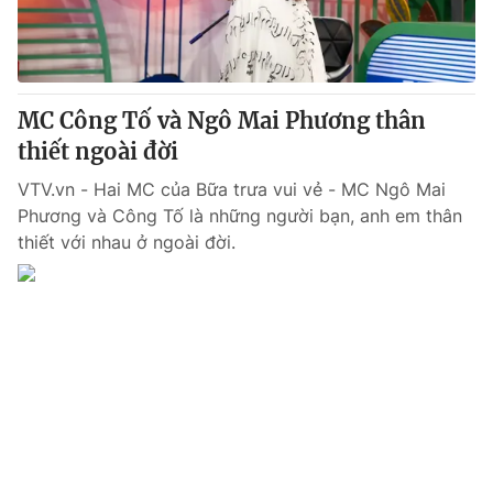
Giao lưu trực tuyến
Sản phẩm
Lịch phát sóng
Thị trường
Tư vấn
MC Công Tố và Ngô Mai Phương thân
Chuyên mục khác
thiết ngoài đời
Emagazine
Podcast
VTV.vn - Hai MC của Bữa trưa vui vẻ - MC Ngô Mai
Phương và Công Tố là những người bạn, anh em thân
thiết với nhau ở ngoài đời.
Photo
Infographic
Video
Shorts video
VTV Money
VTV Thể thao
VTV Sức khoẻ
Bất động sản