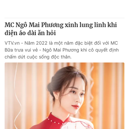
Thị trường 24h
Tấm lòng Việt
VTV4
Vươn mình bằng AI
MC Ngô Mai Phương xinh lung linh khi
diện áo dài ăn hỏi
VTV9
VTV8
VTV.vn - Năm 2022 là một năm đặc biệt đối với MC
Bữa trưa vui vẻ - Ngô Mai Phương khi cô quyết định
Liên hệ tòa soạn
English
chấm dứt cuộc sống độc thân.
THỜI BÁO VTV
Theo dõi báo trên
Cơ quan chủ quản:
Đài Truyền hình Việt Nam
Cơ quan báo chí:
Thời báo VTV