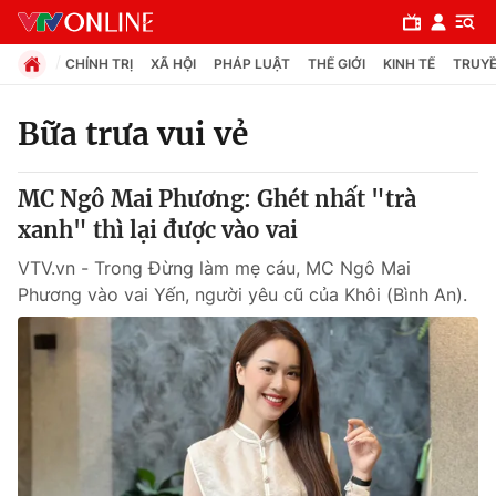
CHÍNH TRỊ
XÃ HỘI
PHÁP LUẬT
THẾ GIỚI
KINH TẾ
TRUYỀ
Bữa trưa vui vẻ
Chuyên mục
MC Ngô Mai Phương: Ghét nhất "trà
Chính trị
xanh" thì lại được vào vai
VTV.vn - Trong Đừng làm mẹ cáu, MC Ngô Mai
Xã hội
Phương vào vai Yến, người yêu cũ của Khôi (Bình An).
Pháp luật
Y tế
Thế giới