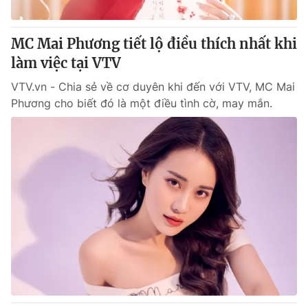
Giấy phép hoạt động báo in và báo điện tử số 483/GP-BTTTT
cấp ngày 29/12/2023
MC Mai Phương tiết lộ điều thích nhất khi
Tổng Biên tập:
Vũ Thanh Thủy
làm việc tại VTV
Phó Tổng Biên tập:
Nguyễn Thị Mỹ Hạnh, Phạm Quốc Thắng,
Nguyễn Trọng Ninh
VTV.vn - Chia sẻ về cơ duyên khi đến với VTV, MC Mai
Tổng đài VTV:
024.38 355 931 - 024.38 355 932
Phương cho biết đó là một điều tình cờ, may mắn.
Ðiện thoại Thời báo VTV:
024.66 897 897
Email:
toasoan@vtv.vn
Liên hệ quảng cáo:
024-7300.7108